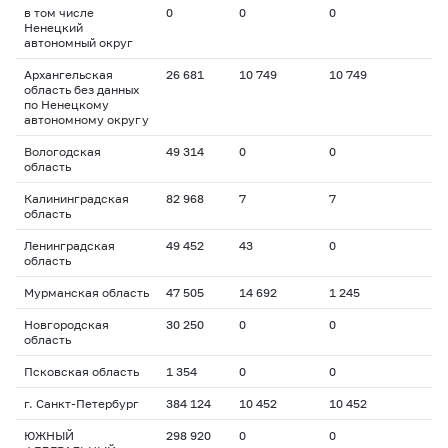
в том числе
0
0
0
Ненецкий
автономный округ
Архангельская
26 681
10 749
10 749
область без данных
по Ненецкому
автономному округу
Вологодская
49 314
0
0
область
Калининградская
82 968
7
7
область
Ленинградская
49 452
43
0
область
Мурманская область
47 505
14 692
1 245
Новгородская
30 250
0
0
область
Псковская область
1 354
0
0
г. Санкт-Петербург
384 124
10 452
10 452
ЮЖНЫЙ
298 920
0
0