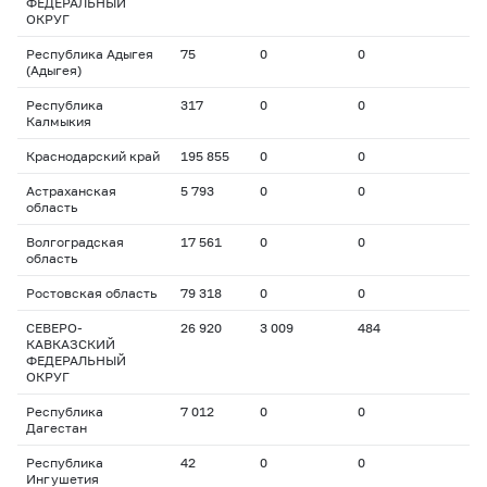
ФЕДЕРАЛЬНЫЙ
ОКРУГ
Республика Адыгея
75
0
0
(Адыгея)
Республика
317
0
0
Калмыкия
Краснодарский край
195 855
0
0
Астраханская
5 793
0
0
область
Волгоградская
17 561
0
0
область
Ростовская область
79 318
0
0
СЕВЕРО-
26 920
3 009
484
КАВКАЗСКИЙ
ФЕДЕРАЛЬНЫЙ
ОКРУГ
Республика
7 012
0
0
Дагестан
Республика
42
0
0
Ингушетия