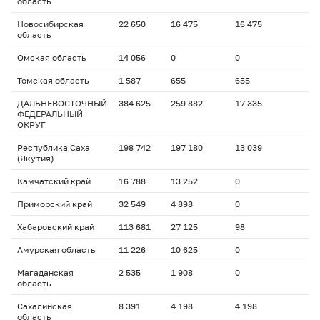
область
Новосибирская
22 650
16 475
16 475
область
Омская область
14 056
0
0
Томская область
1 587
655
655
ДАЛЬНЕВОСТОЧНЫЙ
384 625
259 882
17 335
ФЕДЕРАЛЬНЫЙ
ОКРУГ
Республика Саха
198 742
197 180
13 039
(Якутия)
Камчатский край
16 788
13 252
0
Приморский край
32 549
4 898
0
Хабаровский край
113 681
27 125
98
Амурская область
11 226
10 625
0
Магаданская
2 535
1 908
0
область
Сахалинская
8 391
4 198
4 198
область