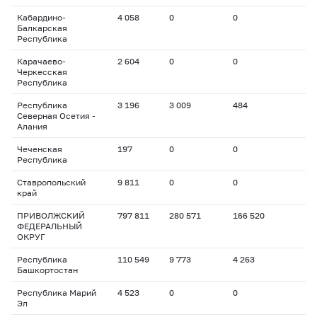
Кабардино-
4 058
0
0
Балкарская
Республика
Карачаево-
2 604
0
0
Черкесская
Республика
Республика
3 196
3 009
484
Северная Осетия -
Алания
Чеченская
197
0
0
Республика
Ставропольский
9 811
0
0
край
ПРИВОЛЖСКИЙ
797 811
280 571
166 520
ФЕДЕРАЛЬНЫЙ
ОКРУГ
Республика
110 549
9 773
4 263
Башкортостан
Республика Марий
4 523
0
0
Эл