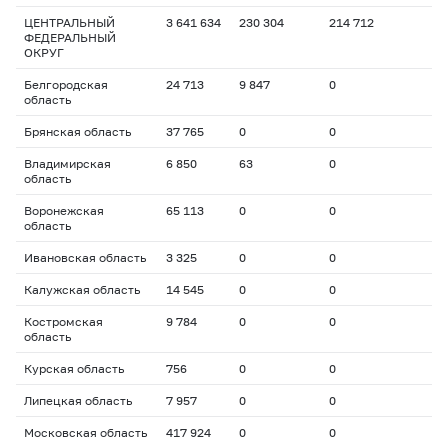
ЦЕНТРАЛЬНЫЙ
3 641 634
230 304
214 712
ФЕДЕРАЛЬНЫЙ
ОКРУГ
Белгородская
24 713
9 847
0
область
Брянская область
37 765
0
0
Владимирская
6 850
63
0
область
Воронежская
65 113
0
0
область
Ивановская область
3 325
0
0
Калужская область
14 545
0
0
Костромская
9 784
0
0
область
Курская область
756
0
0
Липецкая область
7 957
0
0
Московская область
417 924
0
0