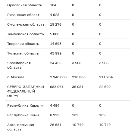
Орловская область
764
0
0
Рязанская область
4 628
0
0
Смоленская область
19 276
0
0
Тамбовская область
5 088
0
0
Тверская область
14 693
0
0
Тульская область
43 999
0
0
Ярославская
24 456
3 508
3 508
область
г. Москва
2 940 000
216 886
211 204
СЕВЕРО-ЗАПАДНЫЙ
683 061
36 081
22 592
ФЕДЕРАЛЬНЫЙ
ОКРУГ
Республика Карелия
4 484
0
0
Республика Коми
6 929
139
139
Архангельская
26 681
10 749
10 749
область