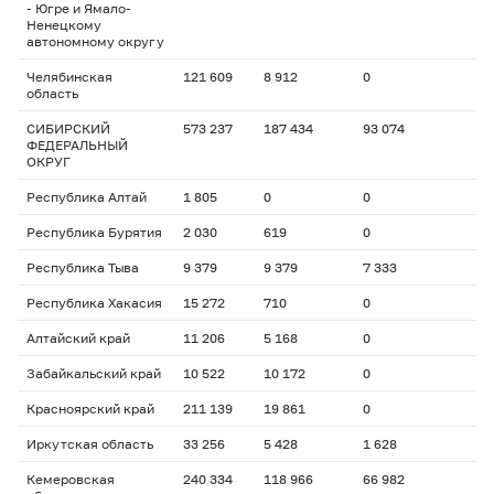
- Югре и Ямало-
Ненецкому
автономному округу
Челябинская
121 609
8 912
0
область
СИБИРСКИЙ
573 237
187 434
93 074
ФЕДЕРАЛЬНЫЙ
ОКРУГ
Республика Алтай
1 805
0
0
Республика Бурятия
2 030
619
0
Республика Тыва
9 379
9 379
7 333
Республика Хакасия
15 272
710
0
Алтайский край
11 206
5 168
0
Забайкальский край
10 522
10 172
0
Красноярский край
211 139
19 861
0
Иркутская область
33 256
5 428
1 628
Кемеровская
240 334
118 966
66 982