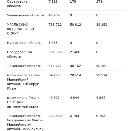
Саратовская
7 915
178
178
область
Ульяновская область
48 909
0
0
УРАЛЬСКИЙ
768 712
50 612
39 152
ФЕДЕРАЛЬНЫЙ
ОКРУГ
Курганская область
3 983
0
0
Свердловская
331 388
2 549
0
область
Тюменская область
311 731
39 152
39 152
в том числе Ханты-
34 270
28 514
28 514
Мансийский
автономный округ -
Югра
в том числе Ямало-
49 802
4 844
4 844
Ненецкий
автономный округ
Тюменская область
227 659
5 793
5 793
без данных по Ханты-
Мансийскому
автономному округу