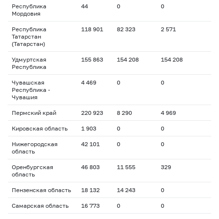
Республика
44
0
0
Мордовия
Республика
118 901
82 323
2 571
Татарстан
(Татарстан)
Удмуртская
155 863
154 208
154 208
Республика
Чувашская
4 469
0
0
Республика -
Чувашия
Пермский край
220 923
8 290
4 969
Кировская область
1 903
0
0
Нижегородская
42 101
0
0
область
Оренбургская
46 803
11 555
329
область
Пензенская область
18 132
14 243
0
Самарская область
16 773
0
0