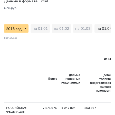
Данные в формате Excel
млн.руб.
на 01.01
на 01.02
на 01.03
на 01.04
Скачать все
из них:
добыча
добыча
Всего
полезных
топливно-
ископаемых
энергетических
полезных
ископаемых
РОССИЙСКАЯ
7 175 676
1 047 894
553 867
ФЕДЕРАЦИЯ