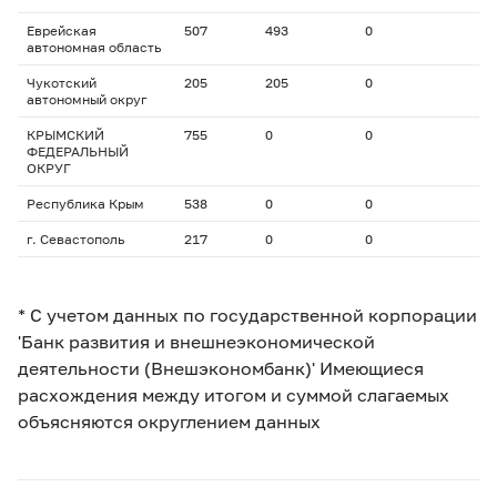
Еврейская
507
493
0
автономная область
Чукотский
205
205
0
автономный округ
КРЫМСКИЙ
755
0
0
ФЕДЕРАЛЬНЫЙ
ОКРУГ
Республика Крым
538
0
0
г. Севастополь
217
0
0
* С учетом данных по государственной корпорации
'Банк развития и внешнеэкономической
деятельности (Внешэкономбанк)' Имеющиеся
расхождения между итогом и суммой слагаемых
объясняются округлением данных