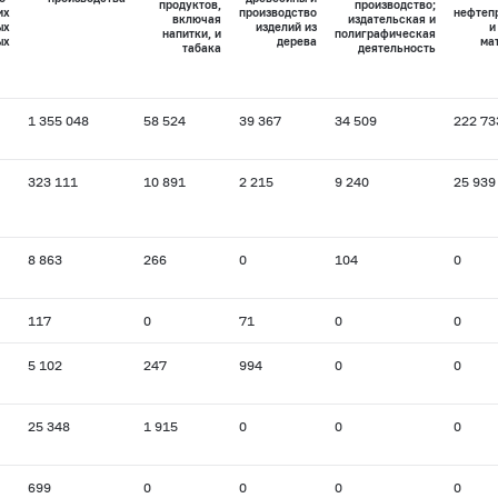
продуктов,
производство;
их
производство
нефтеп
включая
издательская и
ых
изделий из
и
напитки, и
полиграфическая
ых
дерева
ма
табака
деятельность
1 355 048
58 524
39 367
34 509
222 73
323 111
10 891
2 215
9 240
25 939
8 863
266
0
104
0
117
0
71
0
0
5 102
247
994
0
0
25 348
1 915
0
0
0
699
0
0
0
0