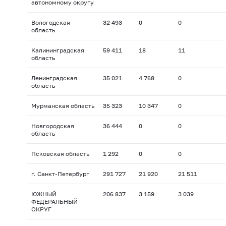
автономному округу
Вологодская
32 493
0
0
область
Калининградская
59 411
18
11
область
Ленинградская
35 021
4 768
0
область
Мурманская область
35 323
10 347
0
Новгородская
36 444
0
0
область
Псковская область
1 292
0
0
г. Санкт-Петербург
291 727
21 920
21 511
ЮЖНЫЙ
206 837
3 159
3 039
ФЕДЕРАЛЬНЫЙ
ОКРУГ