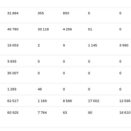
31 884
355
893
5
0
45 780
33 118
4 256
51
0
19 053
2
9
1 145
3 990
3 693
0
0
0
0
35 007
0
0
0
0
1 283
46
0
0
0
62 517
1 169
8 586
17 002
12 595
60 925
7 764
63
90
16 610