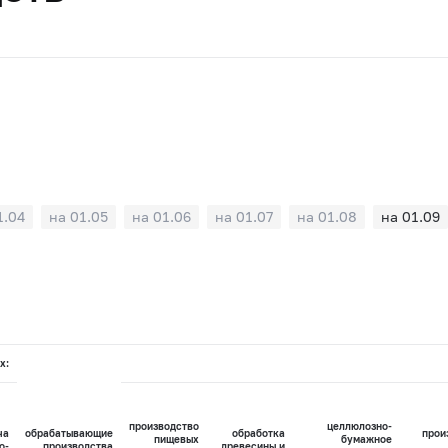
1.04
на 01.05
на 01.06
на 01.07
на 01.08
на 01.09
х:
производство
целлюлозно-
ча
обрабатывающие
обработка
прои
пищевых
бумажное
о-
производства
древесины и