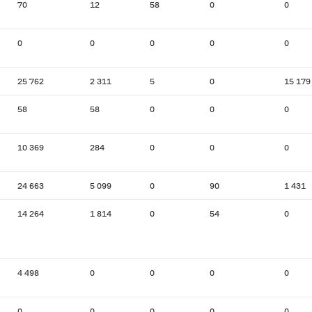
70
12
58
0
0
0
0
0
0
0
25 762
2 311
5
0
15 179
58
58
0
0
0
10 369
284
0
0
0
24 663
5 099
0
90
1 431
14 264
1 814
0
54
0
4 498
0
0
0
0
0
0
0
0
0