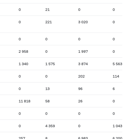
0
21
0
0
0
221
3 020
0
0
0
0
0
2 958
0
1 997
0
1 340
1 575
3 874
5 563
0
0
202
114
0
13
96
6
11 818
58
26
0
0
0
0
0
0
4 359
0
1 043
257
8
6 983
6 200