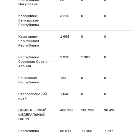
Ингушетия
Кабардино-
3 220
0
0
Балкарская
Республика
Карачаево-
1 698
0
0
Черкесская
Республика
Республика
2 316
1 907
0
Северная Осетия -
Алания
Чеченская
133
0
0
Республика
Ставропольский
7 046
0
0
край
ПРИВОЛЖСКИЙ
486 198
165 998
96 495
ФЕДЕРАЛЬНЫЙ
ОКРУГ
Республика
86 811
11 408
7 747