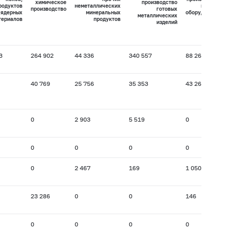
химическое
производство
родуктов
неметаллических
машин и
производство
готовых
 ядерных
минеральных
оборудования
металлических
териалов
продуктов
изделий
3
264 902
44 336
340 557
88 269
40 769
25 756
35 353
43 262
0
2 903
5 519
0
0
0
0
0
0
2 467
169
1 050
23 286
0
0
146
0
0
0
0