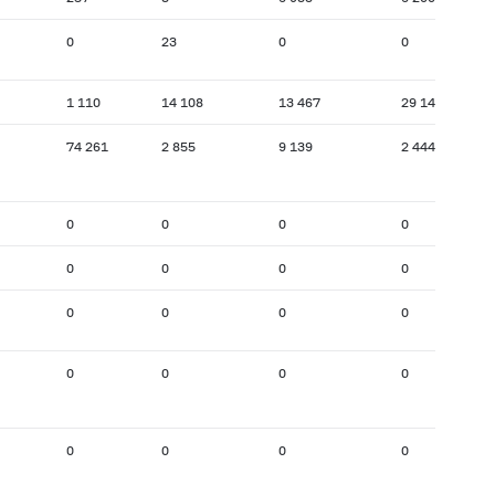
0
23
0
0
1 110
14 108
13 467
29 140
74 261
2 855
9 139
2 444
0
0
0
0
0
0
0
0
0
0
0
0
0
0
0
0
0
0
0
0