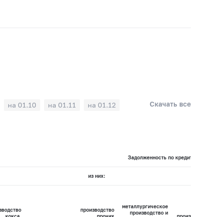
Скачать все
на 01.10
на 01.11
на 01.12
Задолженность по кредитам по вид
из них:
металлургическое
зводство
производство
производство и
кокса,
прочих
производство