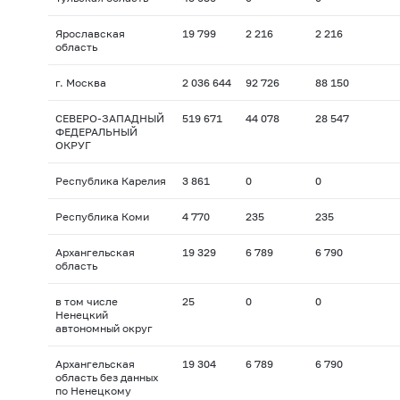
Ярославская
19 799
2 216
2 216
область
г. Москва
2 036 644
92 726
88 150
СЕВЕРО-ЗАПАДНЫЙ
519 671
44 078
28 547
ФЕДЕРАЛЬНЫЙ
ОКРУГ
Республика Карелия
3 861
0
0
Республика Коми
4 770
235
235
Архангельская
19 329
6 789
6 790
область
в том числе
25
0
0
Ненецкий
автономный округ
Архангельская
19 304
6 789
6 790
область без данных
по Ненецкому