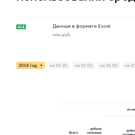
Данные в формате Excel
млн.руб.
на 01.01
на 01.02
на 01.03
на 0
из ни
добыча
добы
Всего
полезных
топливн