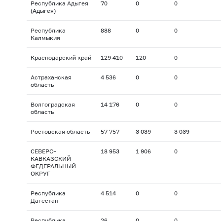
Республика Адыгея
70
0
0
(Адыгея)
Республика
888
0
0
Калмыкия
Краснодарский край
129 410
120
0
Астраханская
4 536
0
0
область
Волгоградская
14 176
0
0
область
Ростовская область
57 757
3 039
3 039
СЕВЕРО-
18 953
1 906
0
КАВКАЗСКИЙ
ФЕДЕРАЛЬНЫЙ
ОКРУГ
Республика
4 514
0
0
Дагестан
Республика
26
0
0