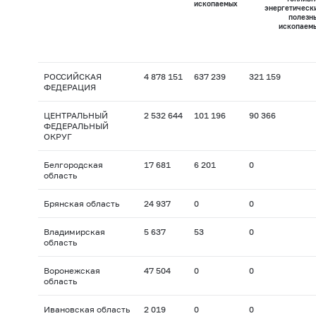
ископаемых
энергетическ
полезн
ископаем
РОССИЙСКАЯ
4 878 151
637 239
321 159
ФЕДЕРАЦИЯ
ЦЕНТРАЛЬНЫЙ
2 532 644
101 196
90 366
ФЕДЕРАЛЬНЫЙ
ОКРУГ
Белгородская
17 681
6 201
0
область
Брянская область
24 937
0
0
Владимирская
5 637
53
0
область
Воронежская
47 504
0
0
область
Ивановская область
2 019
0
0