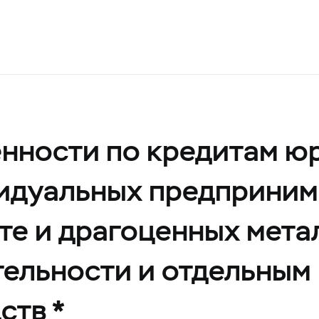
нности по кредитам ю
видуальных предприним
те и драгоценных мета
ельности и отдельным
ств *