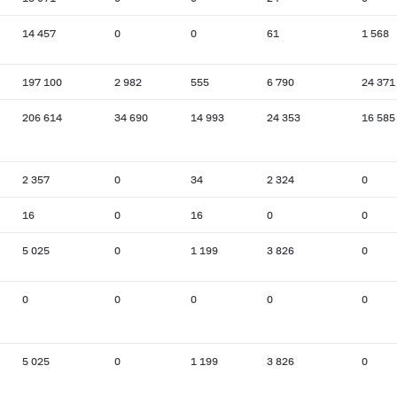
14 457
0
0
61
1 568
197 100
2 982
555
6 790
24 371
206 614
34 690
14 993
24 353
16 585
2 357
0
34
2 324
0
16
0
16
0
0
5 025
0
1 199
3 826
0
0
0
0
0
0
5 025
0
1 199
3 826
0