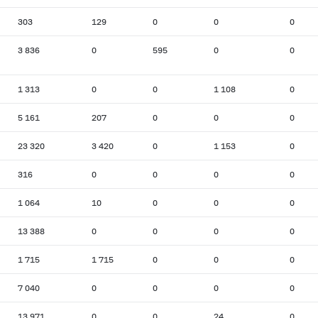
303
129
0
0
0
3 836
0
595
0
0
1 313
0
0
1 108
0
5 161
207
0
0
0
23 320
3 420
0
1 153
0
316
0
0
0
0
1 064
10
0
0
0
13 388
0
0
0
0
1 715
1 715
0
0
0
7 040
0
0
0
0
13 971
0
0
24
0