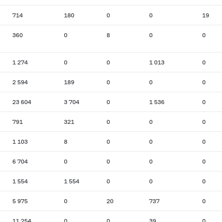
714
180
0
0
19
360
0
8
0
0
1 274
0
0
1 013
0
2 594
189
0
0
0
23 604
3 704
0
1 536
0
791
321
0
0
0
1 103
8
0
0
0
6 704
0
0
0
0
1 554
1 554
0
0
0
5 975
0
20
737
0
11 254
0
0
39
0