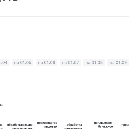
1.04
на 01.05
на 01.06
на 01.07
на 01.08
на 01.09
х:
производство
целлюлозно-
ча
обрабатывающие
обработка
прои
пищевых
бумажное
о-
производства
древесины и