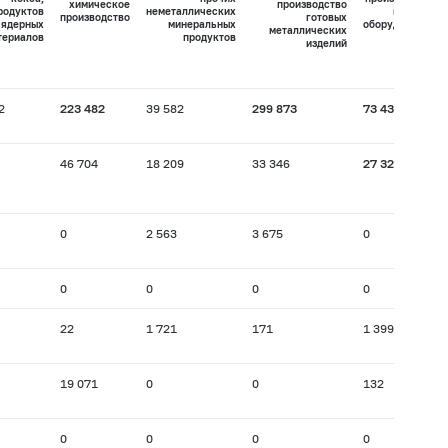
химическое
производство
родуктов
неметаллических
машин и
производство
готовых
 ядерных
минеральных
оборудования
металлических
териалов
продуктов
изделий
2
223 482
39 582
299 873
73 434
46 704
18 209
33 346
27 324
0
2 563
3 675
0
0
0
0
0
22
1 721
171
1 399
19 071
0
0
132
0
0
0
0