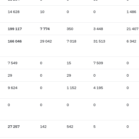
14 628
10
0
0
1 486
199 117
7 774
350
3 448
21 407
166 046
29 042
7 018
31 513
6 342
7 549
0
15
7 509
0
29
0
29
0
0
9 624
0
1 152
4 195
0
0
0
0
0
0
27 257
142
542
5
0