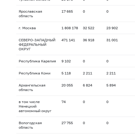
Ярославская
17 665
0
0
область
г. Москва
1 808 178
32 522
23 902
СЕВЕРО-ЗАПАДНЫЙ
471 141
36 918
31 001
ФЕДЕРАЛЬНЫЙ
ОКРУГ
Республика Карелия
9 102
0
0
Республика Коми
5 118
2 211
2 211
Архангельская
20 055
6 824
5 894
область
в том числе
74
0
0
Ненецкий
автономный округ
Вологодская
27 755
0
0
область