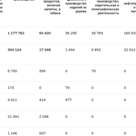
продуктов,
производство;
их
производство
нефтеп
включая
издательская и
ых
изделий из
и
напитки, и
полиграфическая
ых
дерева
ма
табака
деятельность
1 177 762
60 420
36 295
39 769
160 50
304 124
17 348
1 434
6 852
22 912
6 730
399
0
79
0
173
0
79
0
0
4 911
414
977
0
0
21 491
2 288
0
0
0
1 146
507
0
0
0