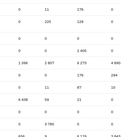
0
11
176
0
0
225
128
0
0
0
0
0
0
0
2 405
0
1 396
2 857
6 273
4 890
0
0
176
294
0
11
87
10
6 438
59
21
0
0
0
0
0
0
3 785
0
0
656
9
6 129
3 843