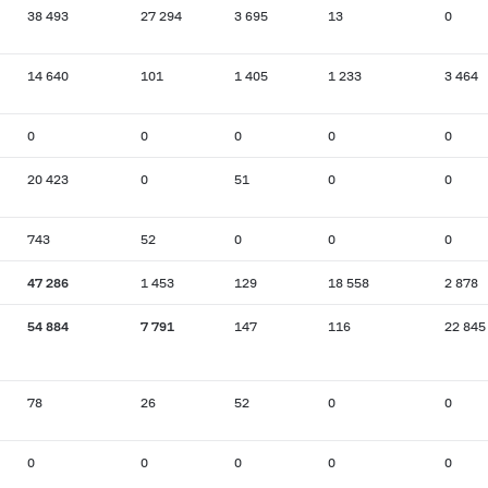
38 493
27 294
3 695
13
0
14 640
101
1 405
1 233
3 464
0
0
0
0
0
20 423
0
51
0
0
743
52
0
0
0
47 286
1 453
129
18 558
2 878
54 884
7 791
147
116
22 845
78
26
52
0
0
0
0
0
0
0