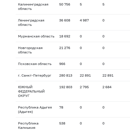
Калининградская
50 756
5
5
область
Ленинградская
36 608
4 987
0
область
Мурманская область
18 692
0
0
Новгородская
21 276
0
0
область
Псковская область
966
0
0
г. Санкт-Петербург
280 813
22 891
22 891
ЮЖНЫЙ
192 803
2 795
2 684
ФЕДЕРАЛЬНЫЙ
ОКРУГ
Республика Адыгея
78
0
0
(Адыгея)
Республика
538
0
0
Калмыкия