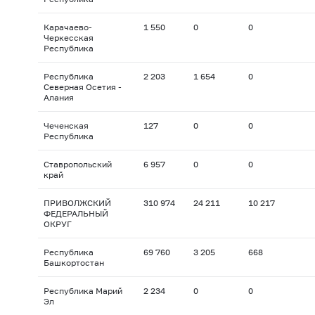
Карачаево-
1 550
0
0
Черкесская
Республика
Республика
2 203
1 654
0
Северная Осетия -
Алания
Чеченская
127
0
0
Республика
Ставропольский
6 957
0
0
край
ПРИВОЛЖСКИЙ
310 974
24 211
10 217
ФЕДЕРАЛЬНЫЙ
ОКРУГ
Республика
69 760
3 205
668
Башкортостан
Республика Марий
2 234
0
0
Эл