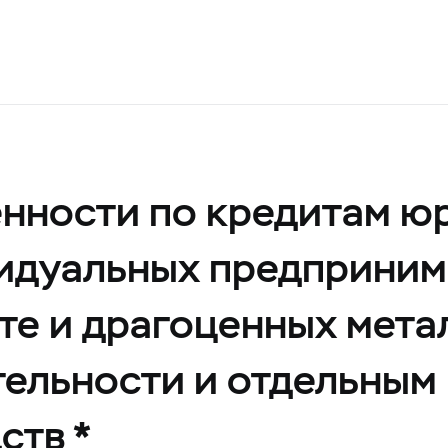
нности по кредитам ю
видуальных предприним
те и драгоценных мета
ельности и отдельным
ств *