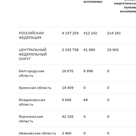
ископаемых
энергетическ
полезн
ископаем
РОССИЙСКАЯ
4 137 259
412 142
214 181
ФЕДЕРАЦИЯ
ЦЕНТРАЛЬНЫЙ
2 192 738
41 589
23 902
ФЕДЕРАЛЬНЫЙ
ОКРУГ
Белгородская
18 670
8 998
0
область
Брянская область
19 409
0
0
Владимирская
5 666
68
0
область
Воронежская
42 155
0
0
область
Ивановская область
2 460
0
0