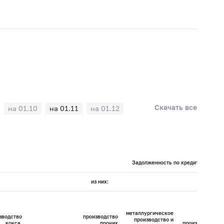
Скачать все
на 01.10
на 01.11
на 01.12
Задолженность по кредитам по вид
из них:
металлургическое
зводство
производство
производство и
кокса,
прочих
производство