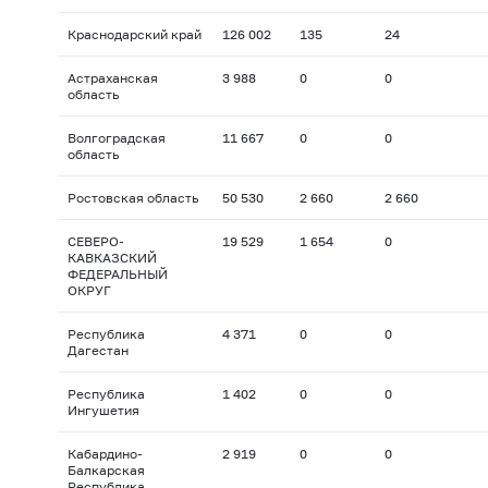
Краснодарский край
126 002
135
24
Астраханская
3 988
0
0
область
Волгоградская
11 667
0
0
область
Ростовская область
50 530
2 660
2 660
СЕВЕРО-
19 529
1 654
0
КАВКАЗСКИЙ
ФЕДЕРАЛЬНЫЙ
ОКРУГ
Республика
4 371
0
0
Дагестан
Республика
1 402
0
0
Ингушетия
Кабардино-
2 919
0
0
Балкарская
Республика