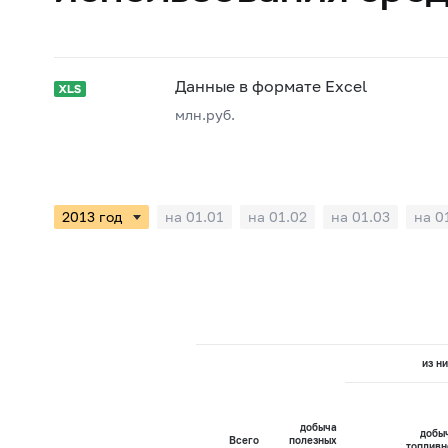
Данные в формате Excel
млн.руб.
на 01.01
на 01.02
на 01.03
на 0
из ни
добыча
добы
Всего
полезных
топливн