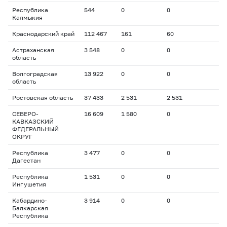
Республика
544
0
0
Калмыкия
Краснодарский край
112 467
161
60
Астраханская
3 548
0
0
область
Волгоградская
13 922
0
0
область
Ростовская область
37 433
2 531
2 531
СЕВЕРО-
16 609
1 580
0
КАВКАЗСКИЙ
ФЕДЕРАЛЬНЫЙ
ОКРУГ
Республика
3 477
0
0
Дагестан
Республика
1 531
0
0
Ингушетия
Кабардино-
3 914
0
0
Балкарская
Республика