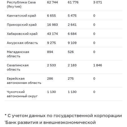
Республика Саха
62 744
61 776
3 071
(Якутия)
Камчатский край
6 655
5 475
0
Приморский край
16 983
2 641
0
Хабаровский край
43 174
6 684
0
Амурская область
9 275
9 109
0
Магаданская
894
526
0
область
Сахалинская
2 533
2 183
1 846
область
Еврейская
286
275
0
автономная область
Чукотский
1 130
1 130
0
автономный округ
* С учетом данных по государственной корпорации
'Банк развития и внешнеэкономической