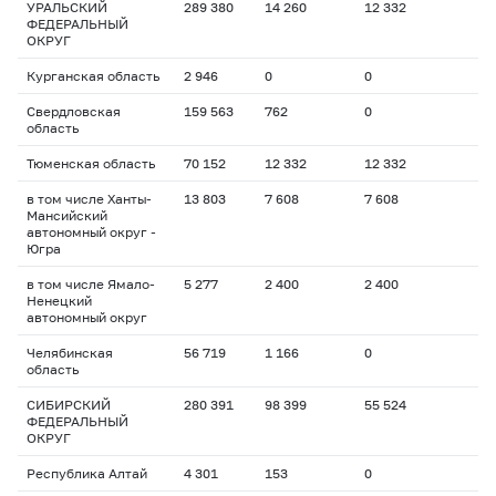
УРАЛЬСКИЙ
289 380
14 260
12 332
ФЕДЕРАЛЬНЫЙ
ОКРУГ
Курганская область
2 946
0
0
Свердловская
159 563
762
0
область
Тюменская область
70 152
12 332
12 332
в том числе Ханты-
13 803
7 608
7 608
Мансийский
автономный округ -
Югра
в том числе Ямало-
5 277
2 400
2 400
Ненецкий
автономный округ
Челябинская
56 719
1 166
0
область
СИБИРСКИЙ
280 391
98 399
55 524
ФЕДЕРАЛЬНЫЙ
ОКРУГ
Республика Алтай
4 301
153
0