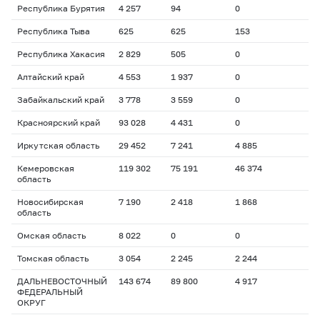
Республика Бурятия
4 257
94
0
Республика Тыва
625
625
153
Республика Хакасия
2 829
505
0
Алтайский край
4 553
1 937
0
Забайкальский край
3 778
3 559
0
Красноярский край
93 028
4 431
0
Иркутская область
29 452
7 241
4 885
Кемеровская
119 302
75 191
46 374
область
Новосибирская
7 190
2 418
1 868
область
Омская область
8 022
0
0
Томская область
3 054
2 245
2 244
ДАЛЬНЕВОСТОЧНЫЙ
143 674
89 800
4 917
ФЕДЕРАЛЬНЫЙ
ОКРУГ