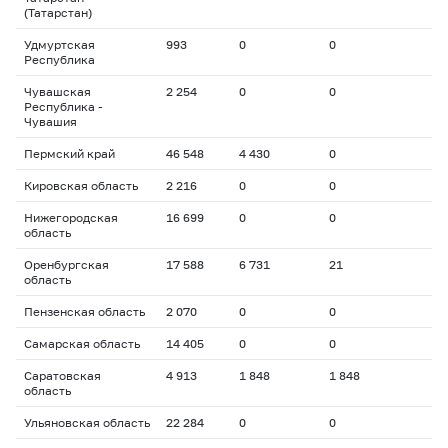
(Татарстан)
Удмуртская
993
0
0
Республика
Чувашская
2 254
0
0
Республика -
Чувашия
Пермский край
46 548
4 430
0
Кировская область
2 216
0
0
Нижегородская
16 699
0
0
область
Оренбургская
17 588
6 731
21
область
Пензенская область
2 070
0
0
Самарская область
14 405
0
0
Саратовская
4 913
1 848
1 848
область
Ульяновская область
22 284
0
0