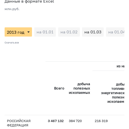
Данные в формате Excel
млн.руб.
на 01.01
на 01.02
на 01.03
на 01.04
Скачать все
из них:
добыча
добыча
Всего
полезных
топливно-
ископаемых
энергетических
полезных
ископаемых
РОССИЙСКАЯ
3 467 132
384 720
216 319
ФЕДЕРАЦИЯ