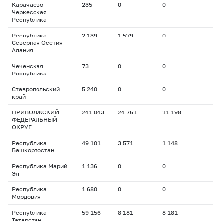
Карачаево-
235
0
0
Черкесская
Республика
Республика
2 139
1 579
0
Северная Осетия -
Алания
Чеченская
73
0
0
Республика
Ставропольский
5 240
0
0
край
ПРИВОЛЖСКИЙ
241 043
24 761
11 198
ФЕДЕРАЛЬНЫЙ
ОКРУГ
Республика
49 101
3 571
1 148
Башкортостан
Республика Марий
1 136
0
0
Эл
Республика
1 680
0
0
Мордовия
Республика
59 156
8 181
8 181
Татарстан