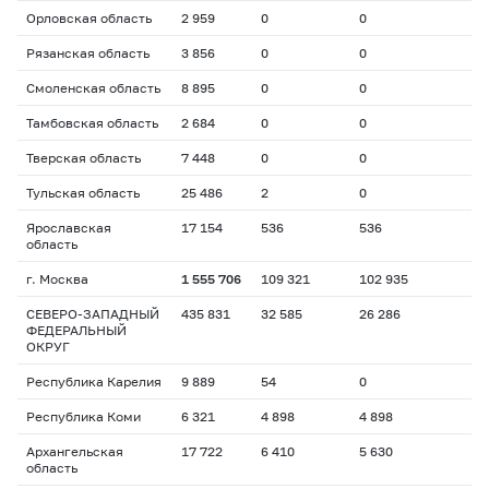
Орловская область
2 959
0
0
Рязанская область
3 856
0
0
Смоленская область
8 895
0
0
Тамбовская область
2 684
0
0
Тверская область
7 448
0
0
Тульская область
25 486
2
0
Ярославская
17 154
536
536
область
г. Москва
1 555 706
109 321
102 935
СЕВЕРО-ЗАПАДНЫЙ
435 831
32 585
26 286
ФЕДЕРАЛЬНЫЙ
ОКРУГ
Республика Карелия
9 889
54
0
Республика Коми
6 321
4 898
4 898
Архангельская
17 722
6 410
5 630
область