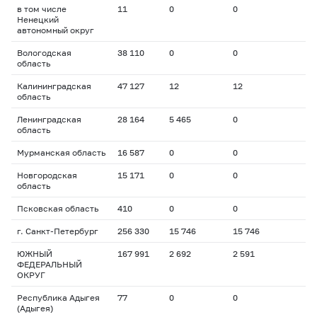
в том числе
11
0
0
Ненецкий
автономный округ
Вологодская
38 110
0
0
область
Калининградская
47 127
12
12
область
Ленинградская
28 164
5 465
0
область
Мурманская область
16 587
0
0
Новгородская
15 171
0
0
область
Псковская область
410
0
0
г. Санкт-Петербург
256 330
15 746
15 746
ЮЖНЫЙ
167 991
2 692
2 591
ФЕДЕРАЛЬНЫЙ
ОКРУГ
Республика Адыгея
77
0
0
(Адыгея)