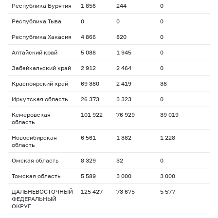
Республика Бурятия
1 856
244
0
Республика Тыва
0
0
0
Республика Хакасия
4 866
820
0
Алтайский край
5 088
1 945
0
Забайкальский край
2 912
2 464
0
Красноярский край
69 380
2 419
38
Иркутская область
26 373
3 323
0
Кемеровская
101 922
76 929
39 019
область
Новосибирская
6 561
1 382
1 228
область
Омская область
8 329
32
0
Томская область
5 589
3 000
3 000
ДАЛЬНЕВОСТОЧНЫЙ
125 427
73 675
5 577
ФЕДЕРАЛЬНЫЙ
ОКРУГ