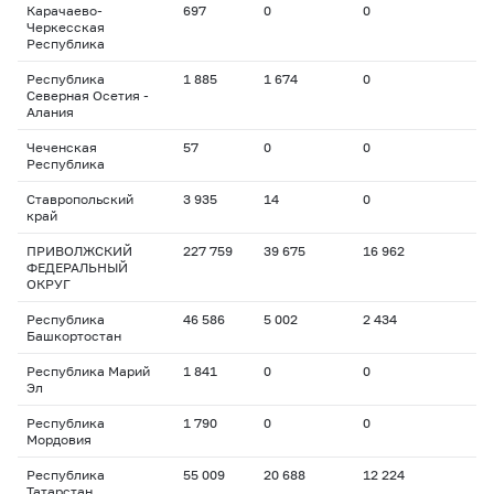
Карачаево-
697
0
0
Черкесская
Республика
Республика
1 885
1 674
0
Северная Осетия -
Алания
Чеченская
57
0
0
Республика
Ставропольский
3 935
14
0
край
ПРИВОЛЖСКИЙ
227 759
39 675
16 962
ФЕДЕРАЛЬНЫЙ
ОКРУГ
Республика
46 586
5 002
2 434
Башкортостан
Республика Марий
1 841
0
0
Эл
Республика
1 790
0
0
Мордовия
Республика
55 009
20 688
12 224
Татарстан