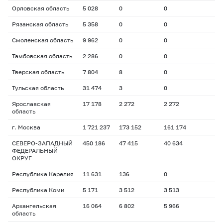
Орловская область
5 028
0
0
Рязанская область
5 358
0
0
Смоленская область
9 962
0
0
Тамбовская область
2 286
0
0
Тверская область
7 804
8
0
Тульская область
31 474
3
0
Ярославская
17 178
2 272
2 272
область
г. Москва
1 721 237
173 152
161 174
СЕВЕРО-ЗАПАДНЫЙ
450 186
47 415
40 634
ФЕДЕРАЛЬНЫЙ
ОКРУГ
Республика Карелия
11 631
136
0
Республика Коми
5 171
3 512
3 513
Архангельская
16 064
6 802
5 966
область