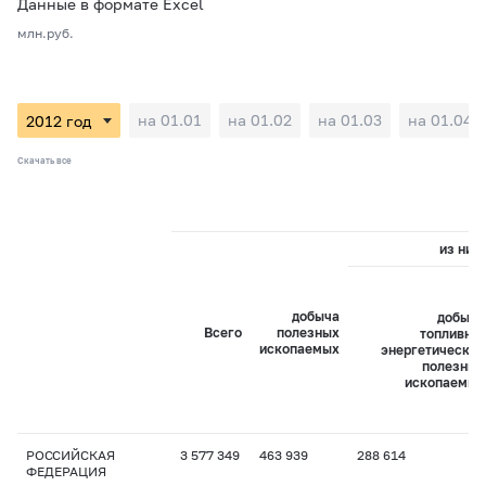
Данные в формате Excel
млн.руб.
на 01.01
на 01.02
на 01.03
на 01.04
Скачать все
из них:
добыча
добыча
Всего
полезных
топливно-
ископаемых
энергетических
полезных
ископаемых
РОССИЙСКАЯ
3 577 349
463 939
288 614
ФЕДЕРАЦИЯ