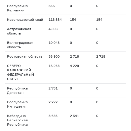
Республика
565
0
0
Калмыкия
Краснодарский край
113 554
154
154
Астраханская
4 393
0
0
область
Волгоградская
10 048
0
0
область
Ростовская область
36 900
2 718
2 718
СЕВЕРО-
15 263
4 229
0
КАВКАЗСКИЙ
ФЕДЕРАЛЬНЫЙ
ОКРУГ
Республика
2 731
0
0
Дагестан
Республика
2 272
0
0
Ингушетия
Кабардино-
3 686
2 541
0
Балкарская
Республика