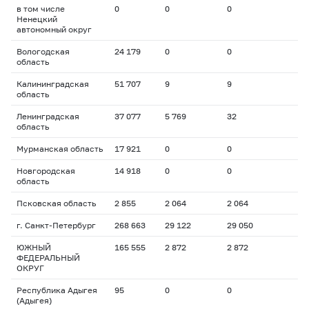
в том числе
0
0
0
Ненецкий
автономный округ
Вологодская
24 179
0
0
область
Калининградская
51 707
9
9
область
Ленинградская
37 077
5 769
32
область
Мурманская область
17 921
0
0
Новгородская
14 918
0
0
область
Псковская область
2 855
2 064
2 064
г. Санкт-Петербург
268 663
29 122
29 050
ЮЖНЫЙ
165 555
2 872
2 872
ФЕДЕРАЛЬНЫЙ
ОКРУГ
Республика Адыгея
95
0
0
(Адыгея)