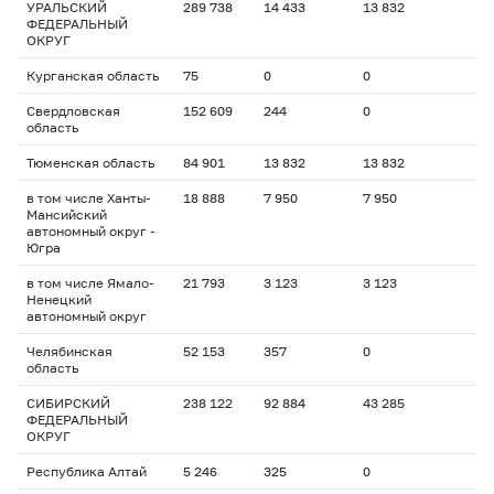
УРАЛЬСКИЙ
289 738
14 433
13 832
ФЕДЕРАЛЬНЫЙ
ОКРУГ
Курганская область
75
0
0
Свердловская
152 609
244
0
область
Тюменская область
84 901
13 832
13 832
в том числе Ханты-
18 888
7 950
7 950
Мансийский
автономный округ -
Югра
в том числе Ямало-
21 793
3 123
3 123
Ненецкий
автономный округ
Челябинская
52 153
357
0
область
СИБИРСКИЙ
238 122
92 884
43 285
ФЕДЕРАЛЬНЫЙ
ОКРУГ
Республика Алтай
5 246
325
0