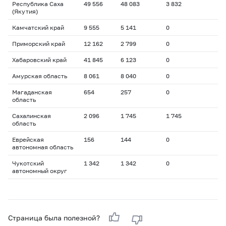
Республика Саха
49 556
48 083
3 832
(Якутия)
Камчатский край
9 555
5 141
0
Приморский край
12 162
2 799
0
Хабаровский край
41 845
6 123
0
Амурская область
8 061
8 040
0
Магаданская
654
257
0
область
Сахалинская
2 096
1 745
1 745
область
Еврейская
156
144
0
автономная область
Чукотский
1 342
1 342
0
автономный округ
Страница была полезной?