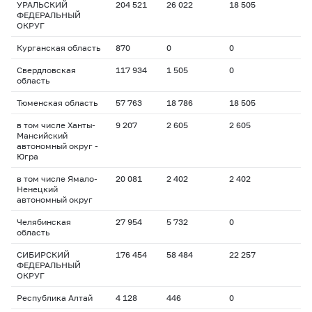
УРАЛЬСКИЙ
204 521
26 022
18 505
ФЕДЕРАЛЬНЫЙ
ОКРУГ
Курганская область
870
0
0
Свердловская
117 934
1 505
0
область
Тюменская область
57 763
18 786
18 505
в том числе Ханты-
9 207
2 605
2 605
Мансийский
автономный округ -
Югра
в том числе Ямало-
20 081
2 402
2 402
Ненецкий
автономный округ
Челябинская
27 954
5 732
0
область
СИБИРСКИЙ
176 454
58 484
22 257
ФЕДЕРАЛЬНЫЙ
ОКРУГ
Республика Алтай
4 128
446
0