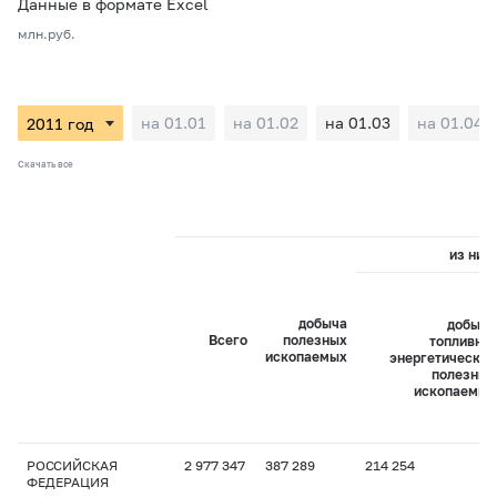
Данные в формате Excel
млн.руб.
на 01.01
на 01.02
на 01.03
на 01.04
Скачать все
из них:
добыча
добыча
Всего
полезных
топливно-
ископаемых
энергетических
полезных
ископаемых
РОССИЙСКАЯ
2 977 347
387 289
214 254
ФЕДЕРАЦИЯ