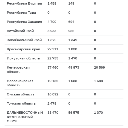
Республика Бурятия
1 458
149
0
Республика Тыва
0
0
0
Республика Хакасия
4 700
694
0
Алтайский край
3 933
985
0
Забайкальский край
1 375
1 349
0
Красноярский край
27 911
1 830
0
Иркутская область
22 733
1 470
0
Кемеровская
87 460
49 873
20 569
область
Новосибирская
10 186
1 688
1 688
область
Омская область
10 092
0
0
Томская область
2 478
0
0
ДАЛЬНЕВОСТОЧНЫЙ
88 470
56 575
1 370
ФЕДЕРАЛЬНЫЙ
ОКРУГ