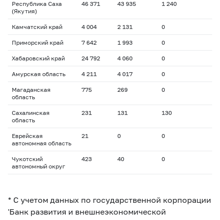
Республика Саха
46 371
43 935
1 240
(Якутия)
Камчатский край
4 004
2 131
0
Приморский край
7 642
1 993
0
Хабаровский край
24 792
4 060
0
Амурская область
4 211
4 017
0
Магаданская
775
269
0
область
Сахалинская
231
131
130
область
Еврейская
21
0
0
автономная область
Чукотский
423
40
0
автономный округ
* С учетом данных по государственной корпорации
'Банк развития и внешнеэкономической