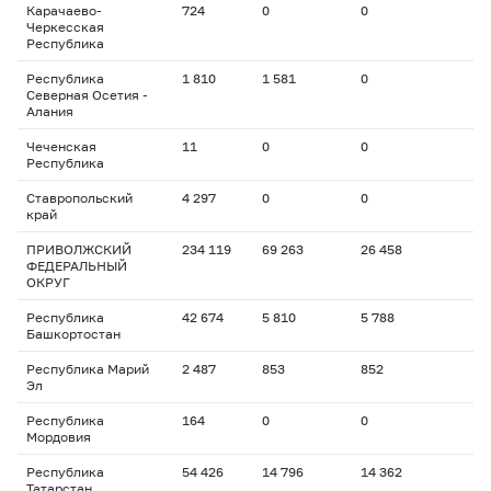
Карачаево-
724
0
0
Черкесская
Республика
Республика
1 810
1 581
0
Северная Осетия -
Алания
Чеченская
11
0
0
Республика
Ставропольский
4 297
0
0
край
ПРИВОЛЖСКИЙ
234 119
69 263
26 458
ФЕДЕРАЛЬНЫЙ
ОКРУГ
Республика
42 674
5 810
5 788
Башкортостан
Республика Марий
2 487
853
852
Эл
Республика
164
0
0
Мордовия
Республика
54 426
14 796
14 362
Татарстан