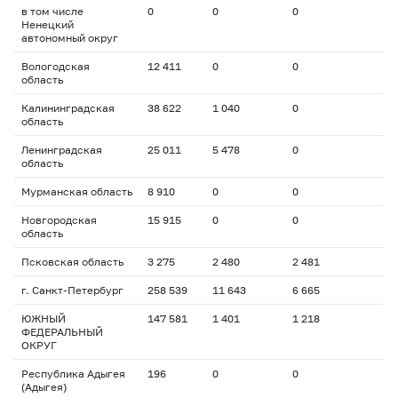
в том числе
0
0
0
Ненецкий
автономный округ
Вологодская
12 411
0
0
область
Калининградская
38 622
1 040
0
область
Ленинградская
25 011
5 478
0
область
Мурманская область
8 910
0
0
Новгородская
15 915
0
0
область
Псковская область
3 275
2 480
2 481
г. Санкт-Петербург
258 539
11 643
6 665
ЮЖНЫЙ
147 581
1 401
1 218
ФЕДЕРАЛЬНЫЙ
ОКРУГ
Республика Адыгея
196
0
0
(Адыгея)