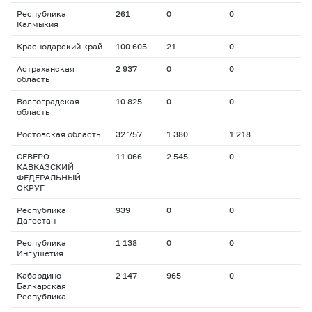
Республика
261
0
0
Калмыкия
Краснодарский край
100 605
21
0
Астраханская
2 937
0
0
область
Волгоградская
10 825
0
0
область
Ростовская область
32 757
1 380
1 218
СЕВЕРО-
11 066
2 545
0
КАВКАЗСКИЙ
ФЕДЕРАЛЬНЫЙ
ОКРУГ
Республика
939
0
0
Дагестан
Республика
1 138
0
0
Ингушетия
Кабардино-
2 147
965
0
Балкарская
Республика