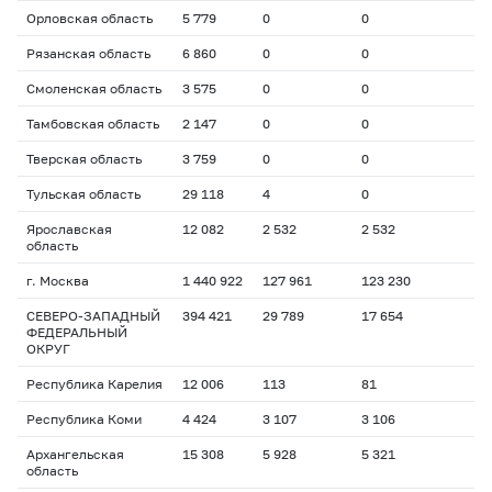
Орловская область
5 779
0
0
Рязанская область
6 860
0
0
Смоленская область
3 575
0
0
Тамбовская область
2 147
0
0
Тверская область
3 759
0
0
Тульская область
29 118
4
0
Ярославская
12 082
2 532
2 532
область
г. Москва
1 440 922
127 961
123 230
СЕВЕРО-ЗАПАДНЫЙ
394 421
29 789
17 654
ФЕДЕРАЛЬНЫЙ
ОКРУГ
Республика Карелия
12 006
113
81
Республика Коми
4 424
3 107
3 106
Архангельская
15 308
5 928
5 321
область