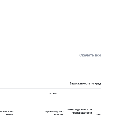
Скачать все
Задолженность по кредитам по ви
из них:
металлургическое
оизводство
производство
производство и
кокса,
прочих
производство