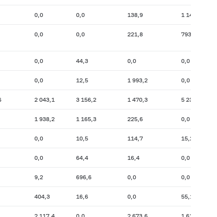
0,0
0,0
138,9
1 149,1
0,0
0,0
221,8
793,3
0,0
44,3
0,0
0,0
0,0
12,5
1 993,2
0,0
6
2 043,1
3 156,2
1 470,3
5 238,0
1 938,2
1 165,3
225,6
0,0
0,0
10,5
114,7
15,2
0,0
64,4
16,4
0,0
9,2
696,6
0,0
0,0
404,3
16,6
0,0
55,1
2 117,4
0,0
2 673,6
1 618,0