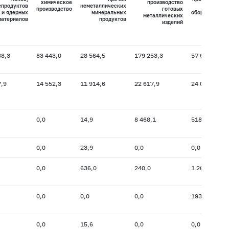
химическое
производство
епродуктов
неметаллических
машин и
производство
готовых
и ядерных
минеральных
оборудования
металлических
материалов
продуктов
изделий
38,3
83 443,0
28 564,5
179 253,3
57 618,1
7,9
14 552,3
11 914,6
22 617,9
24 026,1
0,0
14,9
8 468,1
518,3
0,0
23,9
0,0
0,0
0,0
636,0
240,0
1 266,1
0,0
0,0
0,0
193,4
0,0
15,6
0,0
0,0