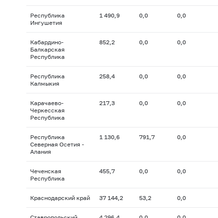
Республика
1 490,9
0,0
0,0
Ингушетия
Кабардино-
852,2
0,0
0,0
Балкарская
Республика
Республика
258,4
0,0
0,0
Калмыкия
Карачаево-
217,3
0,0
0,0
Черкесская
Республика
Республика
1 130,6
791,7
0,0
Северная Осетия -
Алания
Чеченская
455,7
0,0
0,0
Республика
Краснодарский край
37 144,2
53,2
0,0
Ставропольский
4 296,4
0,0
0,0