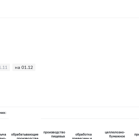
1.11
на 01.12
них:
производство
целлюлозно-
быча
обрабатывающие
обработка
пр
пищевых
бумажное
вно-
производства
древесины и