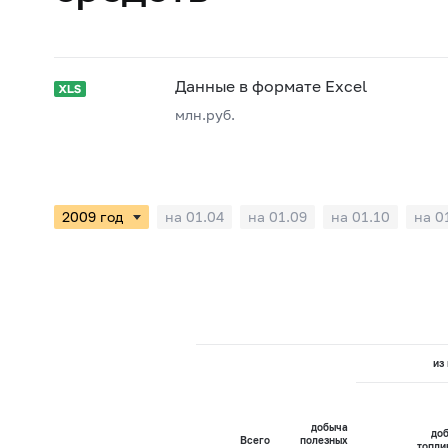
Данные в формате Excel
млн.руб.
на 01.04
на 01.09
на 01.10
на 0
из 
добыча
до
Всего
полезных
топли