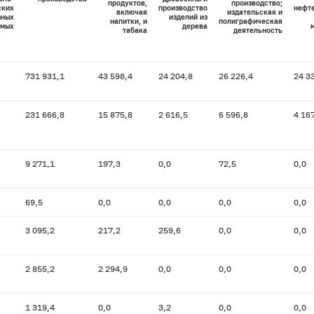
продуктов,
производство;
ских
производство
нефт
включая
издательская и
зных
изделий из
напитки, и
полиграфическая
емых
дерева
табака
деятельность
731 931,1
43 598,4
24 204,8
26 226,4
24 3
231 666,8
15 875,8
2 616,5
6 596,8
4 16
9 271,1
197,3
0,0
72,5
0,0
69,5
0,0
0,0
0,0
0,0
3 095,2
217,2
259,6
0,0
0,0
2 855,2
2 294,9
0,0
0,0
0,0
1 319,4
0,0
3,2
0,0
0,0