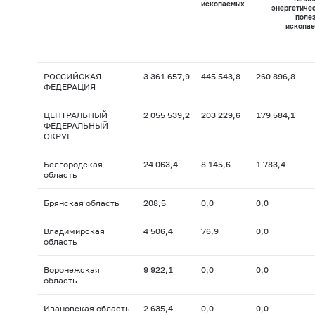
ископаемых
энергетиче
поле
ископа
РОССИЙСКАЯ
3 361 657,9
445 543,8
260 896,8
ФЕДЕРАЦИЯ
ЦЕНТРАЛЬНЫЙ
2 055 539,2
203 229,6
179 584,1
ФЕДЕРАЛЬНЫЙ
ОКРУГ
Белгородская
24 063,4
8 145,6
1 783,4
область
Брянская область
208,5
0,0
0,0
Владимирская
4 506,4
76,9
0,0
область
Воронежская
9 922,1
0,0
0,0
область
Ивановская область
2 635,4
0,0
0,0