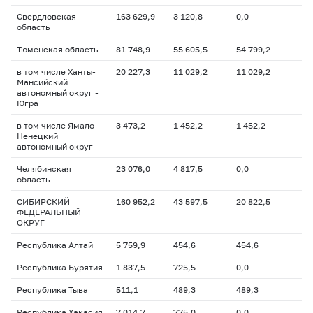
Свердловская
163 629,9
3 120,8
0,0
область
Тюменская область
81 748,9
55 605,5
54 799,2
в том числе Ханты-
20 227,3
11 029,2
11 029,2
Мансийский
автономный округ -
Югра
в том числе Ямало-
3 473,2
1 452,2
1 452,2
Ненецкий
автономный округ
Челябинская
23 076,0
4 817,5
0,0
область
СИБИРСКИЙ
160 952,2
43 597,5
20 822,5
ФЕДЕРАЛЬНЫЙ
ОКРУГ
Республика Алтай
5 759,9
454,6
454,6
Республика Бурятия
1 837,5
725,5
0,0
Республика Тыва
511,1
489,3
489,3
Республика Хакасия
7 014,7
775,0
0,0