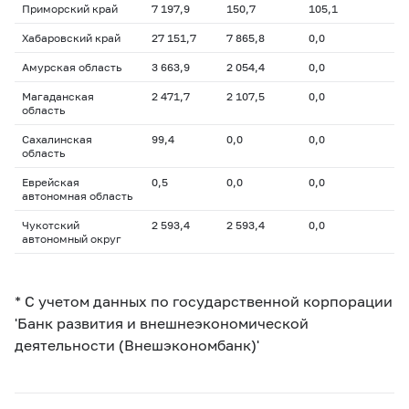
Приморский край
7 197,9
150,7
105,1
Хабаровский край
27 151,7
7 865,8
0,0
Амурская область
3 663,9
2 054,4
0,0
Магаданская
2 471,7
2 107,5
0,0
область
Сахалинская
99,4
0,0
0,0
область
Еврейская
0,5
0,0
0,0
автономная область
Чукотский
2 593,4
2 593,4
0,0
автономный округ
* С учетом данных по государственной корпорации
'Банк развития и внешнеэкономической
деятельности (Внешэкономбанк)'