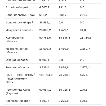
Алтайский край
4 507,2
991,3
0,0
Забайкальский край
618,2
500,7
281,6
Красноярский край
36 985,1
0,0
0,0
Иркутская область
23 008,2
1 477,1
31,6
Кемеровская
50 781,5
34 846,3
16 730,6
область
Новосибирская
16 608,3
1 450,9
1 262,7
область
Омская область
9 495,1
0,0
0,0
Томская область
3 825,4
1 886,8
1 572,1
ДАЛЬНЕВОСТОЧНЫЙ
108 724,0
76 763,9
875,4
ФЕДЕРАЛЬНЫЙ
ОКРУГ
Республика Саха
60 954,1
59 716,3
170,5
(Якутия)
Камчатский край
4 591,4
2 275,8
599,8