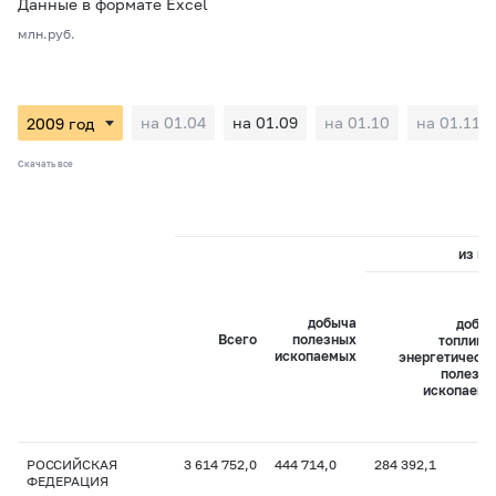
Данные в формате Excel
млн.руб.
на 01.04
на 01.09
на 01.10
на 01.11
Скачать все
из ни
добыча
добы
Всего
полезных
топливн
ископаемых
энергетическ
полезн
ископаем
РОССИЙСКАЯ
3 614 752,0
444 714,0
284 392,1
ФЕДЕРАЦИЯ