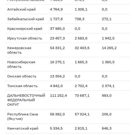
Алтайский край
4 764,9
1 306,1
0,0
Забайкальский край
1 727,8
738,3
272,1
Красноярский край
37 985,0
0,0
0,0
Иркутская область
23 457,3
2 683,6
1 942,5
Кемеровская
54 331,2
32 403,6
14 265,2
область
Новосибирская
16 275,1
1 665,3
1 360,5
область
Омская область
13 354,2
0,0
0,0
Томская область
4 842,0
2 702,4
2 374,1
ДАЛЬНЕВОСТОЧНЫЙ
111 252,4
73 687,1
983,0
ФЕДЕРАЛЬНЫЙ
ОКРУГ
Республика Саха
58 382,0
57 024,1
206,0
(Якутия)
Камчатский край
5 334,5
2 815,1
646,3