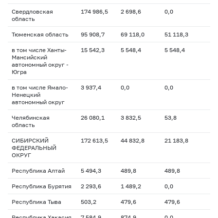
Свердловская
174 986,5
2 698,6
0,0
область
Тюменская область
95 908,7
69 118,0
51 118,3
в том числе Ханты-
15 542,3
5 548,4
5 548,4
Мансийский
автономный округ -
Югра
в том числе Ямало-
3 937,4
0,0
0,0
Ненецкий
автономный округ
Челябинская
26 080,1
3 832,5
53,8
область
СИБИРСКИЙ
172 613,5
44 832,8
21 183,8
ФЕДЕРАЛЬНЫЙ
ОКРУГ
Республика Алтай
5 494,3
489,8
489,8
Республика Бурятия
2 293,6
1 489,2
0,0
Республика Тыва
503,2
479,6
479,6
Республика Хакасия
7 584,9
874,9
0,0