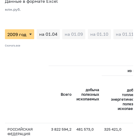
Данные в формате Excel
млн.руб.
на 01.04
на 01.09
на 01.10
на 01.11
Скачать все
из ни
добыча
добы
Всего
полезных
топливн
ископаемых
энергетическ
полезн
ископаем
РОССИЙСКАЯ
3 822 594,2
481 573,0
325 421,0
ФЕДЕРАЦИЯ