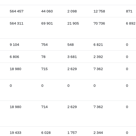
564 457
44 060
2 098
12 758
871
564 311
69 901
21 905
70 736
6 892
9 104
754
548
6 821
0
6 806
78
3 681
2 392
0
18 980
715
2 629
7 362
0
0
0
0
0
0
18 980
714
2 629
7 362
0
19 433
6 028
1 757
2 344
0