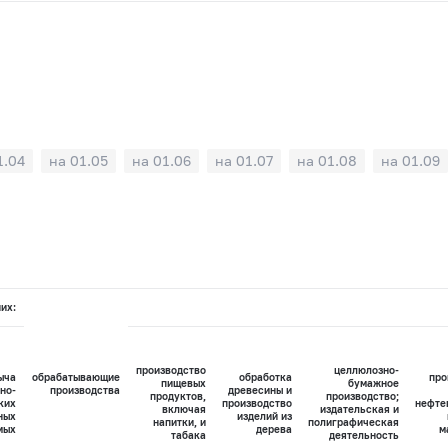
1.04
на 01.05
на 01.06
на 01.07
на 01.08
на 01.09
них:
производство
целлюлозно-
ыча
обрабатывающие
обработка
про
пищевых
бумажное
но-
производства
древесины и
продуктов,
производство;
ких
производство
нефте
включая
издательская и
ных
изделий из
напитки, и
полиграфическая
мых
дерева
м
табака
деятельность