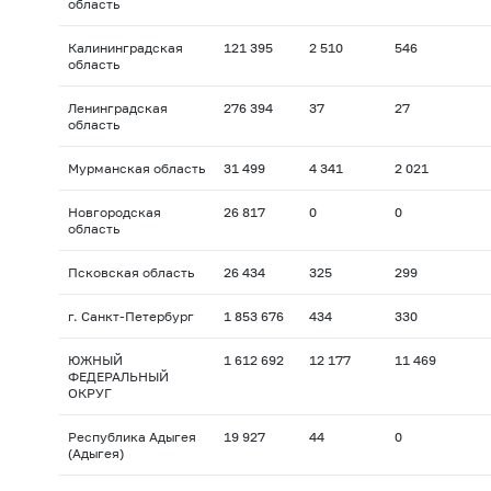
область
Калининградская
121 395
2 510
546
область
Ленинградская
276 394
37
27
область
Мурманская область
31 499
4 341
2 021
Новгородская
26 817
0
0
область
Псковская область
26 434
325
299
г. Санкт-Петербург
1 853 676
434
330
ЮЖНЫЙ
1 612 692
12 177
11 469
ФЕДЕРАЛЬНЫЙ
ОКРУГ
Республика Адыгея
19 927
44
0
(Адыгея)