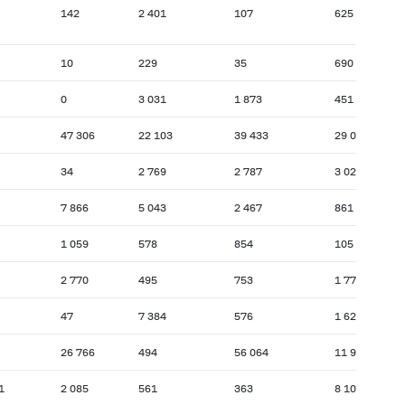
142
2 401
107
625
10
229
35
690
0
3 031
1 873
451
47 306
22 103
39 433
29 097
34
2 769
2 787
3 028
7 866
5 043
2 467
861
1 059
578
854
105
2 770
495
753
1 779
47
7 384
576
1 622
26 766
494
56 064
11 958
1
2 085
561
363
8 105