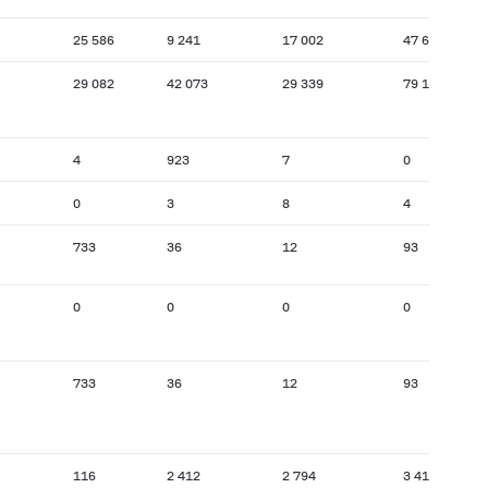
25 586
9 241
17 002
47 670
29 082
42 073
29 339
79 117
4
923
7
0
0
3
8
4
733
36
12
93
0
0
0
0
733
36
12
93
116
2 412
2 794
3 418