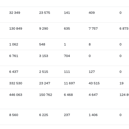
32 349
23 575
141
409
0
130 849
9 290
635
7 757
6 873
1 062
548
1
8
0
6 761
3 153
704
0
0
6 437
2 515
111
127
0
332 530
23 247
11 697
43 515
19
446 063
150 762
6 468
4 647
124 8
8 560
6 225
237
1 406
0