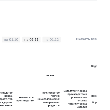
Скачать все
на 01.10
на 01.11
на 01.12
Задолженность
из них:
металлургическое
изводство
производство
производство и
кокса,
прочих
производство
химическое
производство
продуктов
неметаллических
машин и
производство
готовых
и ядерных
минеральных
оборудования
металлических
атериалов
продуктов
изделий