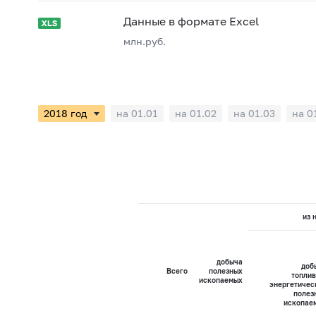
Данные в формате Excel
млн.руб.
на 01.01
на 01.02
на 01.03
на 0
из 
добыча
доб
Всего
полезных
топлив
ископаемых
энергетичес
полез
ископае