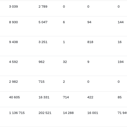
3 039
2 789
0
0
0
8 930
5 047
6
94
144
9 438
3 251
1
818
16
4 592
962
32
9
194
2 982
715
2
0
0
40 605
16 331
714
422
85
1 136 715
202 521
14 288
16 001
71 94