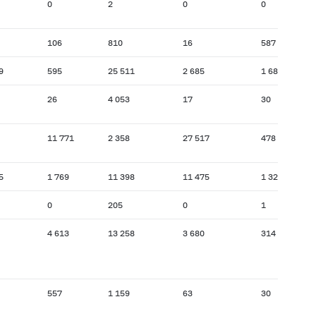
0
2
0
0
106
810
16
587
9
595
25 511
2 685
1 684
26
4 053
17
30
11 771
2 358
27 517
478
5
1 769
11 398
11 475
1 323
0
205
0
1
4 613
13 258
3 680
314
557
1 159
63
30