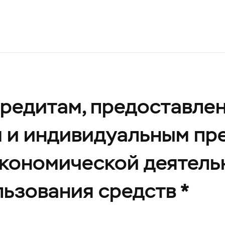
кредитам, предоставл
м и индивидуальным п
 экономической деятель
ьзования средств *