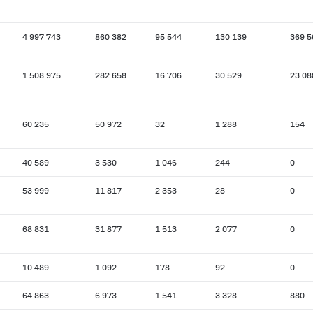
4 997 743
860 382
95 544
130 139
369 5
1 508 975
282 658
16 706
30 529
23 08
60 235
50 972
32
1 288
154
40 589
3 530
1 046
244
0
53 999
11 817
2 353
28
0
68 831
31 877
1 513
2 077
0
10 489
1 092
178
92
0
64 863
6 973
1 541
3 328
880