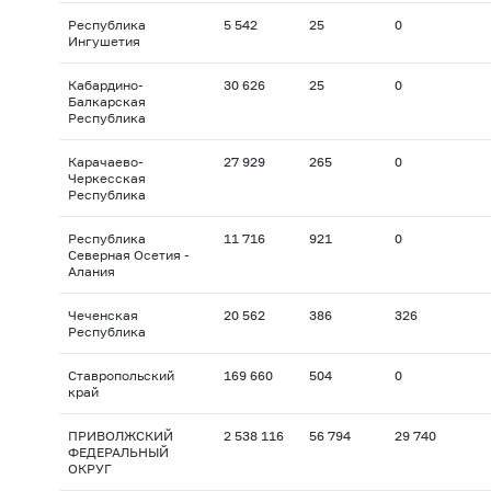
Республика
5 542
25
0
Ингушетия
Кабардино-
30 626
25
0
Балкарская
Республика
Карачаево-
27 929
265
0
Черкесская
Республика
Республика
11 716
921
0
Северная Осетия -
Алания
Чеченская
20 562
386
326
Республика
Ставропольский
169 660
504
0
край
ПРИВОЛЖСКИЙ
2 538 116
56 794
29 740
ФЕДЕРАЛЬНЫЙ
ОКРУГ