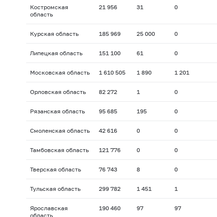
Костромская
21 956
31
0
область
Курская область
185 969
25 000
0
Липецкая область
151 100
61
0
Московская область
1 610 505
1 890
1 201
Орловская область
82 272
1
0
Рязанская область
95 685
195
0
Смоленская область
42 616
0
0
Тамбовская область
121 776
0
0
Тверская область
76 743
8
0
Тульская область
299 782
1 451
1
Ярославская
190 460
97
97
область