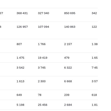
67
368 431
327 340
850 695
342 925
8
126 957
107 094
140 863
122 500
807
1 766
2 157
1 382
1 475
19 419
479
1 655
3 542
3 745
6 322
7 455
1 613
2 300
6 668
3 579
649
78
239
618
5 198
25 456
2 684
1 819