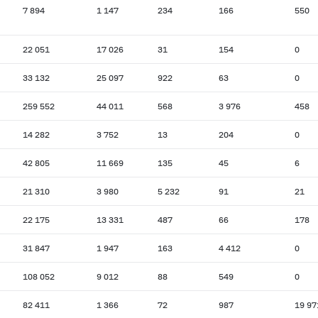
7 894
1 147
234
166
550
22 051
17 026
31
154
0
33 132
25 097
922
63
0
259 552
44 011
568
3 976
458
14 282
3 752
13
204
0
42 805
11 669
135
45
6
21 310
3 980
5 232
91
21
22 175
13 331
487
66
178
31 847
1 947
163
4 412
0
108 052
9 012
88
549
0
82 411
1 366
72
987
19 97