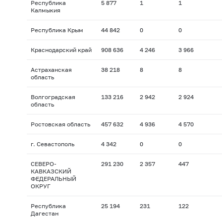
Республика
5 877
1
1
Калмыкия
Республика Крым
44 842
0
0
Краснодарский край
908 636
4 246
3 966
Астраханская
38 218
8
8
область
Волгоградская
133 216
2 942
2 924
область
Ростовская область
457 632
4 936
4 570
г. Севастополь
4 342
0
0
СЕВЕРО-
291 230
2 357
447
КАВКАЗСКИЙ
ФЕДЕРАЛЬНЫЙ
ОКРУГ
Республика
25 194
231
122
Дагестан