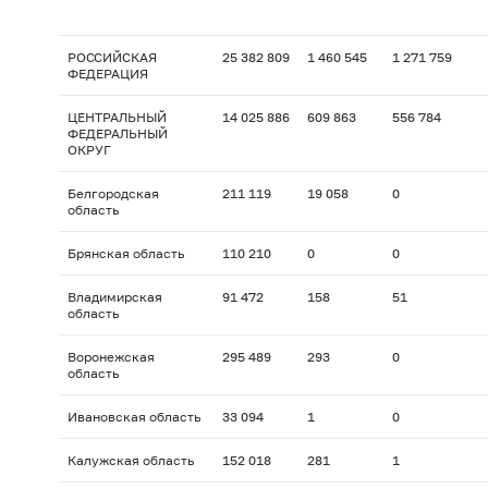
РОССИЙСКАЯ
25 382 809
1 460 545
1 271 759
ФЕДЕРАЦИЯ
ЦЕНТРАЛЬНЫЙ
14 025 886
609 863
556 784
ФЕДЕРАЛЬНЫЙ
ОКРУГ
Белгородская
211 119
19 058
0
область
Брянская область
110 210
0
0
Владимирская
91 472
158
51
область
Воронежская
295 489
293
0
область
Ивановская область
33 094
1
0
Калужская область
152 018
281
1