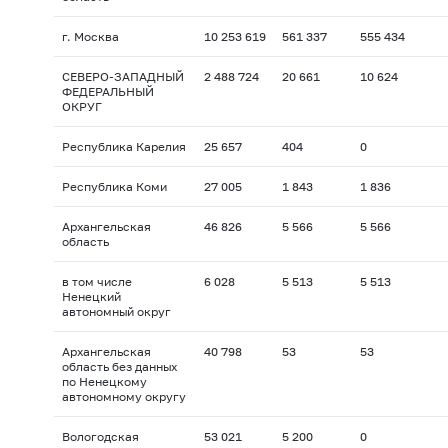
г. Москва
10 253 619
561 337
555 434
СЕВЕРО-ЗАПАДНЫЙ
2 488 724
20 661
10 624
ФЕДЕРАЛЬНЫЙ
ОКРУГ
Республика Карелия
25 657
404
0
Республика Коми
27 005
1 843
1 836
Архангельская
46 826
5 566
5 566
область
в том числе
6 028
5 513
5 513
Ненецкий
автономный округ
Архангельская
40 798
53
53
область без данных
по Ненецкому
автономному округу
Вологодская
53 021
5 200
0