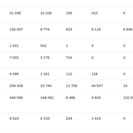
31 038
21 026
135
410
0
130 007
8 774
623
8 119
6 936
1 031
552
1
9
0
7 002
3 175
716
0
0
6 095
2 161
112
128
0
338 328
25 740
11 758
44 547
19
446 585
148 061
6 486
4 924
120 9
8 523
6 103
243
1 419
0