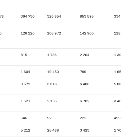
78
364 730
326 854
853 595
334 870
0
126 120
106 972
142 900
118 923
815
1 786
2 204
1 304
1 604
19 450
799
1 655
3 572
3 818
6 406
5 884
1 527
2 156
6 702
3 462
646
92
222
499
5 212
25 488
3 423
1 700