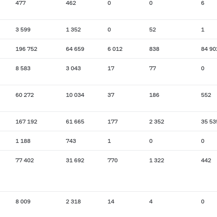
477
462
0
0
6
3 599
1 352
0
52
1
196 752
64 659
6 012
838
84 90
8 583
3 043
17
77
0
60 272
10 034
37
186
552
167 192
61 665
177
2 352
35 53
1 188
743
1
0
0
77 402
31 692
770
1 322
442
8 009
2 318
14
4
0