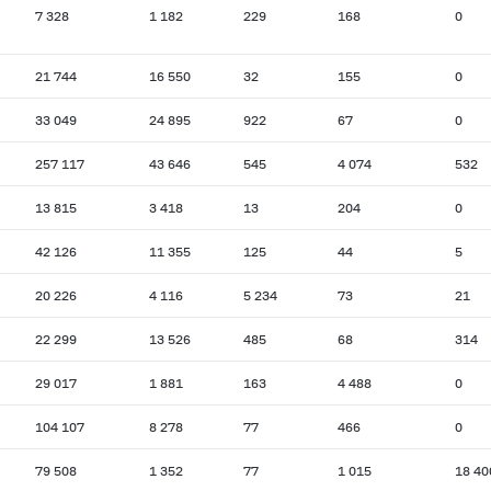
7 328
1 182
229
168
0
21 744
16 550
32
155
0
33 049
24 895
922
67
0
257 117
43 646
545
4 074
532
13 815
3 418
13
204
0
42 126
11 355
125
44
5
20 226
4 116
5 234
73
21
22 299
13 526
485
68
314
29 017
1 881
163
4 488
0
104 107
8 278
77
466
0
79 508
1 352
77
1 015
18 40