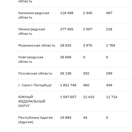
область
Калининградская
118 498
2 440
487
область
Ленинградская
277 455
2 507
218
область
Мурманская область
28 632
3 975
1 764
Новгородская
26 668
0
0
область
Псковская область
26 138
332
299
г. Санкт-Петербург
1 851 748
460
349
ЮЖНЫЙ
1 597 657
12 410
11 714
ФЕДЕРАЛЬНЫЙ
ОКРУГ
Республика Адыгея
19 884
44
0
(Адыгея)