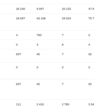
26 230
9 097
20 125
47 991
28 597
43 198
29 023
75 798
4
790
7
0
0
3
8
4
607
45
7
92
0
0
0
0
607
45
7
92
111
2 410
2 785
3 345