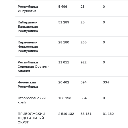
Республика
5 496
25
0
Ингушетия
Кабардино-
31 289
25
0
Балкарская
Республика
Карачаево-
28 180
265
0
Черкесская
Республика
Республика
11 611
922
0
Северная Осетия -
Алания
Чеченская
20 462
394
334
Республика
Ставропольский
168 193
554
0
край
ПРИВОЛЖСКИЙ
2 519 132
58 151
31 130
ФЕДЕРАЛЬНЫЙ
ОКРУГ