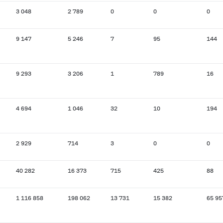
3 048
2 789
0
0
0
9 147
5 246
7
95
144
9 293
3 206
1
789
16
4 694
1 046
32
10
194
2 929
714
3
0
0
40 282
16 373
715
425
88
1 116 858
198 062
13 731
15 382
65 95