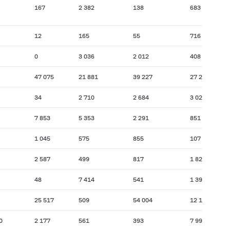
167
2 382
138
683
12
165
55
716
0
3 036
2 012
408
47 075
21 881
39 227
27 252
34
2 710
2 684
3 026
7 853
5 353
2 291
851
1 045
575
855
107
2 587
499
817
1 827
48
7 414
541
1 395
25 517
509
54 004
12 163
0
2 177
561
393
7 999