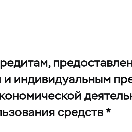
кредитам, предоставл
м и индивидуальным п
 экономической деятель
ьзования средств *