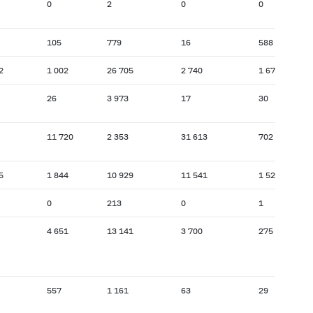
0
2
0
0
105
779
16
588
2
1 002
26 705
2 740
1 677
26
3 973
17
30
11 720
2 353
31 613
702
5
1 844
10 929
11 541
1 524
0
213
0
1
4 651
13 141
3 700
275
557
1 161
63
29