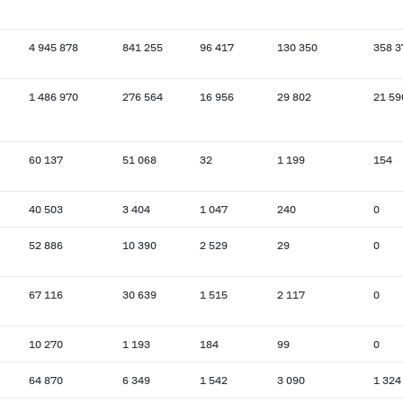
4 945 878
841 255
96 417
130 350
358 3
1 486 970
276 564
16 956
29 802
21 59
60 137
51 068
32
1 199
154
40 503
3 404
1 047
240
0
52 886
10 390
2 529
29
0
67 116
30 639
1 515
2 117
0
10 270
1 193
184
99
0
64 870
6 349
1 542
3 090
1 324