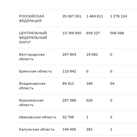
РОССИЙСКАЯ
25 067 351
1 469 811
1 278 124
ФЕДЕРАЦИЯ
ЦЕНТРАЛЬНЫЙ
13 769 950
609 227
556 598
ФЕДЕРАЛЬНЫЙ
ОКРУГ
Белгородская
207 804
19 082
0
область
Брянская область
110 842
0
0
Владимирская
89 911
166
54
область
Воронежская
287 386
526
0
область
Ивановская область
32 766
1
0
Калужская область
149 455
281
1