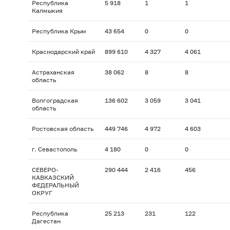
Республика
5 918
1
1
Калмыкия
Республика Крым
43 654
0
0
Краснодарский край
899 610
4 327
4 061
Астраханская
38 062
8
8
область
Волгоградская
136 602
3 059
3 041
область
Ростовская область
449 746
4 972
4 603
г. Севастополь
4 180
0
0
СЕВЕРО-
290 444
2 416
456
КАВКАЗСКИЙ
ФЕДЕРАЛЬНЫЙ
ОКРУГ
Республика
25 213
231
122
Дагестан