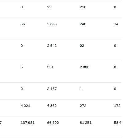
3
29
216
0
66
2 388
246
74
0
2 642
22
0
5
351
2 880
0
0
2 187
1
0
4 021
4 382
272
172
7
137 981
66 802
81 251
58 448