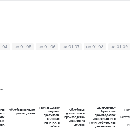
1.04
на 01.05
на 01.06
на 01.07
на 01.08
на 01.09
них:
производство
целлюлозно-
ыча
обрабатывающие
обработка
про
пищевых
бумажное
но-
производства
древесины и
продуктов,
производство;
ких
производство
нефте
включая
издательская и
ных
изделий из
напитки, и
полиграфическая
мых
дерева
м
табака
деятельность