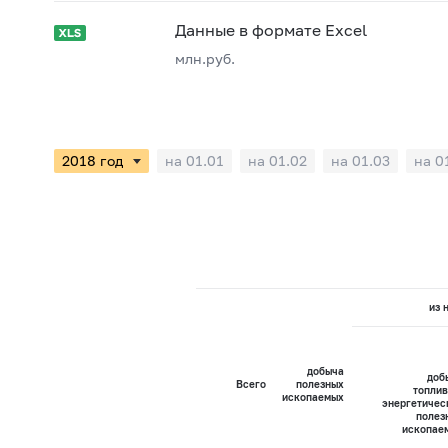
Данные в формате Excel
млн.руб.
на 01.01
на 01.02
на 01.03
на 0
из 
добыча
доб
Всего
полезных
топлив
ископаемых
энергетичес
полез
ископае