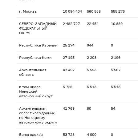
г. Москва
10 094 404
560 568
555 276
СЕВЕРО-ЗАПАДНЫЙ
2 482 727
22 454
10 880
ФЕДЕРАЛЬНЫЙ
ОКРУГ
Республика Карелия
25 174
944
0
Республика Коми
27 195
2 203
2 196
Архангельская
47 497
5 593
5 567
область
в том числе
5 728
5 513
5 513
Ненецкий
автономный округ
Архангельская
41 769
80
54
область без данных
по Ненецкому
автономному округу
Вологодская
53 723
4 000
0