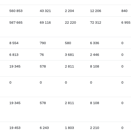
560 853
43 321
2 204
12 206
840
567 665
69 116
22 220
72 312
6 955
8 554
790
580
6 336
0
6 813
76
3 681
2 446
0
19 345
578
2 811
8 108
0
0
0
0
0
0
19 345
578
2 811
8 108
0
19 453
6 243
1 803
2 210
0