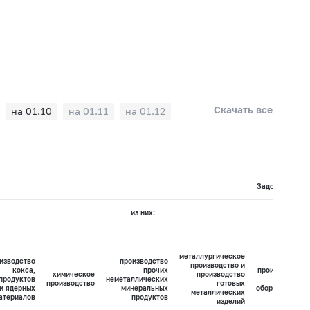
Скачать все
на 01.10
на 01.11
на 01.12
Задолженность
из них:
металлургическое
изводство
производство
производство и
кокса,
прочих
производство
химическое
производство
продуктов
неметаллических
машин и
производство
готовых
и ядерных
минеральных
оборудования
металлических
атериалов
продуктов
изделий