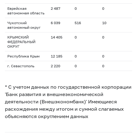
Еврейская
2 487
0
0
автономная область
Чукотский
6 039
516
10
автономный округ
КРЫМСКИЙ
14 405
0
0
ФЕДЕРАЛЬНЫЙ
ОКРУГ
Республика Крым
12 185
0
0
г. Севастополь
2 220
0
0
* С учетом данных по государственной корпорации
'Банк развития и внешнеэкономической
деятельности (Внешэкономбанк)' Имеющиеся
расхождения между итогом и суммой слагаемых
объясняются округлением данных