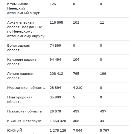
в том числе
126
0
0
Ненецкий
автономный округ
Архангельская
116 595
101
11
область без данных
по Ненецкому
автономному округу
Вологодская
74 869
0
0
область
Калининградская
94 494
104
0
область
Ленинградская
208 412
765
196
область
Мурманская область
28 894
4 210
0
Новгородская
35 969
5
0
область
Псковская область
28 678
439
437
г. Санкт-Петербург
1 553 328
308
34
ЮЖНЫЙ
1 278 126
7 044
5 767