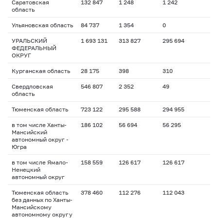
Саратовская
132 847
1 248
1 242
область
Ульяновская область
84 737
1 354
0
УРАЛЬСКИЙ
1 693 131
313 827
295 694
ФЕДЕРАЛЬНЫЙ
ОКРУГ
Курганская область
28 175
398
310
Свердловская
546 807
2 352
49
область
Тюменская область
723 122
295 588
294 955
в том числе Ханты-
186 102
56 694
56 295
Мансийский
автономный округ -
Югра
в том числе Ямало-
158 559
126 617
126 617
Ненецкий
автономный округ
Тюменская область
378 460
112 276
112 043
без данных по Ханты-
Мансийскому
автономному округу