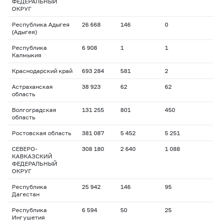
ФЕДЕРАЛЬНЫЙ
ОКРУГ
Республика Адыгея
26 668
146
0
(Адыгея)
Республика
6 908
1
1
Калмыкия
Краснодарский край
693 284
581
2
Астраханская
38 923
62
62
область
Волгоградская
131 255
801
450
область
Ростовская область
381 087
5 452
5 251
СЕВЕРО-
308 180
2 640
1 088
КАВКАЗСКИЙ
ФЕДЕРАЛЬНЫЙ
ОКРУГ
Республика
25 942
146
95
Дагестан
Республика
6 594
50
25
Ингушетия