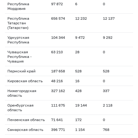
Республика
97 872
6
0
Мордовия
Республика
656 574
12 232
12 137
Татарстан
(Татарстан)
Удмуртская
104 344
9 472
9 292
Республика
Чувашская
63 210
28
0
Республика -
Чувашия
Пермский край
187 658
528
528
Кировская область
48 216
16
0
Нижегородская
327 162
428
337
область
Оренбургская
111 675
19 144
2 118
область
Пензенская область
71 641
172
0
Самарская область
396 771
1 154
768