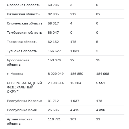
Орловская область
60 735
3
0
Рязанская область
82 935
212
87
Смоленская область
58 317
4
0
Тамбовская область
86 047
0
0
Тверская область
62 152
175
5
Тульская область
156 627
1 831
2
Ярославская
153 076
27
25
область
г. Москва
8 029 049
186 850
184 098
СЕВЕРО-ЗАПАДНЫЙ
2 198 614
12 284
5 551
ФЕДЕРАЛЬНЫЙ
ОКРУГ
Республика Карелия
31 712
1 937
478
Республика Коми
25 535
4 415
4 396
Архангельская
116 721
101
11
область