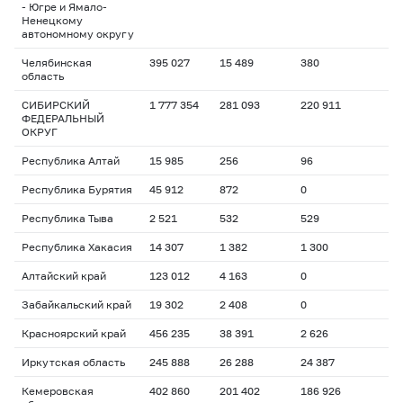
- Югре и Ямало-
Ненецкому
автономному округу
Челябинская
395 027
15 489
380
область
СИБИРСКИЙ
1 777 354
281 093
220 911
ФЕДЕРАЛЬНЫЙ
ОКРУГ
Республика Алтай
15 985
256
96
Республика Бурятия
45 912
872
0
Республика Тыва
2 521
532
529
Республика Хакасия
14 307
1 382
1 300
Алтайский край
123 012
4 163
0
Забайкальский край
19 302
2 408
0
Красноярский край
456 235
38 391
2 626
Иркутская область
245 888
26 288
24 387
Кемеровская
402 860
201 402
186 926