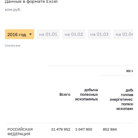
Данные в формате Excel
млн.руб.
на 01.01
на 01.02
на 01.03
на 01.04
Скачать все
из них
добыча
добыч
Всего
полезных
топливно
ископаемых
энергетически
полезны
ископаемы
РОССИЙСКАЯ
21 479 952
1 047 900
852 884
ФЕДЕРАЦИЯ