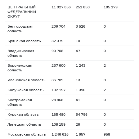
ЦЕНТРАЛЬНЫЙ
11 027 356
251 850
185 179
ФЕДЕРАЛЬНЫЙ
ОКРУГ
Белгородская
209 704
3 526
0
область
Брянская область
82 375
10
0
Владимирская
90 708
47
0
область
Воронежская
237 600
1 243
2
область
Ивановская область
36 709
13
0
Калужская область
132 197
1 390
2
Костромская
28 868
41
0
область
Курская область
165 480
54 796
0
Липецкая область
108 159
26
0
Московская область
1 246 616
1 657
958