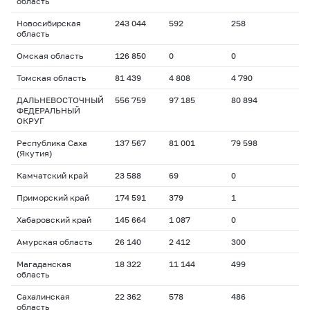
область
Новосибирская
243 044
592
258
область
Омская область
126 850
0
0
Томская область
81 439
4 808
4 790
ДАЛЬНЕВОСТОЧНЫЙ
556 759
97 185
80 894
ФЕДЕРАЛЬНЫЙ
ОКРУГ
Республика Саха
137 567
81 001
79 598
(Якутия)
Камчатский край
23 588
69
0
Приморский край
174 591
379
1
Хабаровский край
145 664
1 087
0
Амурская область
26 140
2 412
300
Магаданская
18 322
11 144
499
область
Сахалинская
22 362
578
486
область