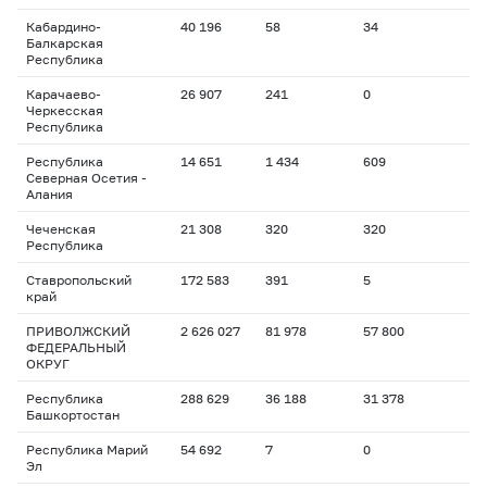
Кабардино-
40 196
58
34
Балкарская
Республика
Карачаево-
26 907
241
0
Черкесская
Республика
Республика
14 651
1 434
609
Северная Осетия -
Алания
Чеченская
21 308
320
320
Республика
Ставропольский
172 583
391
5
край
ПРИВОЛЖСКИЙ
2 626 027
81 978
57 800
ФЕДЕРАЛЬНЫЙ
ОКРУГ
Республика
288 629
36 188
31 378
Башкортостан
Республика Марий
54 692
7
0
Эл