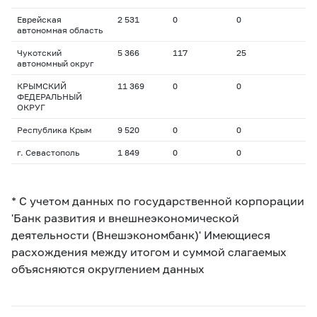
Еврейская
2 531
0
0
автономная область
Чукотский
5 366
117
25
автономный округ
КРЫМСКИЙ
11 369
0
0
ФЕДЕРАЛЬНЫЙ
ОКРУГ
Республика Крым
9 520
0
0
г. Севастополь
1 849
0
0
* С учетом данных по государственной корпорации
'Банк развития и внешнеэкономической
деятельности (Внешэкономбанк)' Имеющиеся
расхождения между итогом и суммой слагаемых
объясняются округлением данных