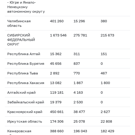
- Югре и Ямало-
Ненецкому
автономному округу
Челябинская
401 260
15 296
380
область
СИБИРСКИЙ
1 673 546
275 781
215 673
ФЕДЕРАЛЬНЫЙ
ОКРУГ
Республика Алтай
15 362
311
151
Республика Бурятия
45 656
837
0
Республика Тыва
2 892
770
467
Республика Хакасия
13 082
1 867
1 800
Алтайский край
119 181
4 163
0
Забайкальский край
19 379
2 530
0
Красноярский край
450 661
38 477
2 627
Иркутская область
174 306
25 078
22 808
Кемеровская
388 660
196 043
182 429