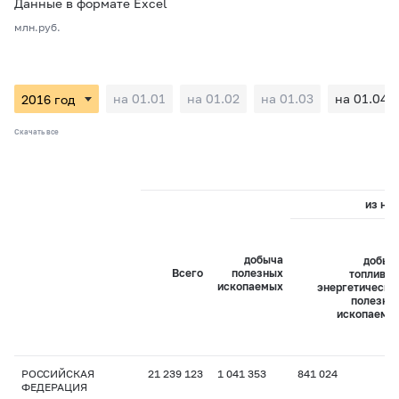
Данные в формате Excel
млн.руб.
на 01.01
на 01.02
на 01.03
на 01.04
Скачать все
из них
добыча
добыч
Всего
полезных
топливно
ископаемых
энергетически
полезны
ископаемы
РОССИЙСКАЯ
21 239 123
1 041 353
841 024
ФЕДЕРАЦИЯ