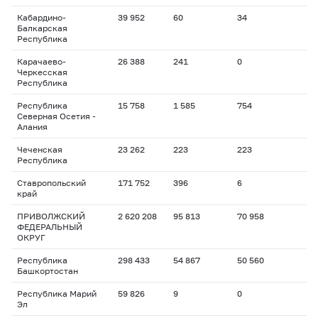
Кабардино-
39 952
60
34
Балкарская
Республика
Карачаево-
26 388
241
0
Черкесская
Республика
Республика
15 758
1 585
754
Северная Осетия -
Алания
Чеченская
23 262
223
223
Республика
Ставропольский
171 752
396
6
край
ПРИВОЛЖСКИЙ
2 620 208
95 813
70 958
ФЕДЕРАЛЬНЫЙ
ОКРУГ
Республика
298 433
54 867
50 560
Башкортостан
Республика Марий
59 826
9
0
Эл