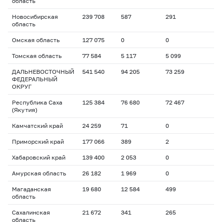
область
Новосибирская
239 708
587
291
область
Омская область
127 075
0
0
Томская область
77 584
5 117
5 099
ДАЛЬНЕВОСТОЧНЫЙ
541 540
94 205
73 259
ФЕДЕРАЛЬНЫЙ
ОКРУГ
Республика Саха
125 384
76 680
72 467
(Якутия)
Камчатский край
24 259
71
0
Приморский край
177 066
389
2
Хабаровский край
139 400
2 053
0
Амурская область
26 182
1 969
0
Магаданская
19 680
12 584
499
область
Сахалинская
21 672
341
265
область