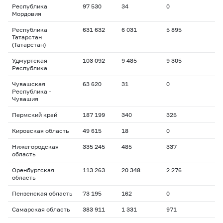
Республика
97 530
34
0
Мордовия
Республика
631 632
6 031
5 895
Татарстан
(Татарстан)
Удмуртская
103 092
9 485
9 305
Республика
Чувашская
63 620
31
0
Республика -
Чувашия
Пермский край
187 199
340
325
Кировская область
49 615
18
0
Нижегородская
335 245
485
337
область
Оренбургская
113 263
20 348
2 276
область
Пензенская область
73 195
162
0
Самарская область
383 911
1 331
971