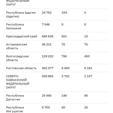
ФЕДЕРАЛЬНЫЙ
ОКРУГ
Республика Адыгея
24 752
154
0
(Адыгея)
Республика
7 046
0
0
Калмыкия
Краснодарский край
685 639
561
13
Астраханская
36 221
70
70
область
Волгоградская
129 232
796
450
область
Ростовская область
402 377
6 409
6 181
СЕВЕРО-
309 855
2 702
1 137
КАВКАЗСКИЙ
ФЕДЕРАЛЬНЫЙ
ОКРУГ
Республика
25 990
146
95
Дагестан
Республика
6 753
50
25
Ингушетия