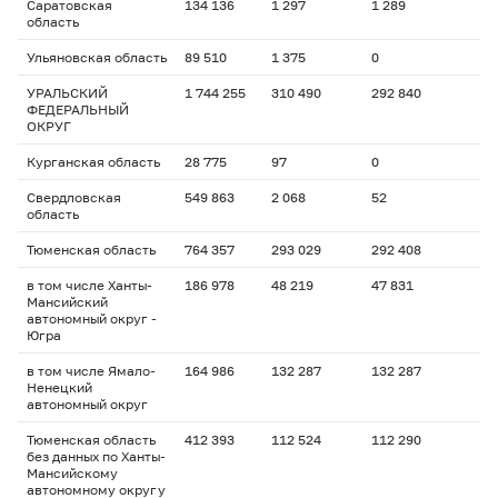
Саратовская
134 136
1 297
1 289
область
Ульяновская область
89 510
1 375
0
УРАЛЬСКИЙ
1 744 255
310 490
292 840
ФЕДЕРАЛЬНЫЙ
ОКРУГ
Курганская область
28 775
97
0
Свердловская
549 863
2 068
52
область
Тюменская область
764 357
293 029
292 408
в том числе Ханты-
186 978
48 219
47 831
Мансийский
автономный округ -
Югра
в том числе Ямало-
164 986
132 287
132 287
Ненецкий
автономный округ
Тюменская область
412 393
112 524
112 290
без данных по Ханты-
Мансийскому
автономному округу