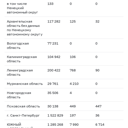
в том числе
133
0
0
Ненецкий
автономный округ
Архангельская
117 282
125
32
область без данных
по Ненецкому
автономному округу
Вологодская
77 231
0
0
область
Калининградская
104 942
106
0
область
Ленинградская
200 422
768
90
область
Мурманская область
29 761
4 210
0
Новгородская
35 506
4
0
область
Псковская область
30 138
449
447
г. Санкт-Петербург
1 522 829
197
36
ЮЖНЫЙ
1 285 268
7 990
6 714