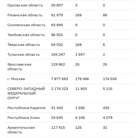
Орловская область
59 807
3
0
Рязанская область
81 979
169
86
Смоленская область
63 689
9
0
Тамбовская область
86 553
0
0
Тверская область
64 032
168
6
Тульская область
155 247
1 997
2
Ярославская
129 862
26
25
область
г. Москва
7 877 693
178 086
174 535
СЕВЕРО-ЗАПАДНЫЙ
2 174 223
11 903
5 115
ФЕДЕРАЛЬНЫЙ
ОКРУГ
Республика Карелия
31 343
1 936
430
Республика Коми
24 635
4 108
4 079
Архангельская
117 415
125
32
область