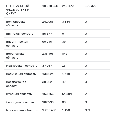
ЦЕНТРАЛЬНЫЙ
10 878 858
242 470
175 329
ФЕДЕРАЛЬНЫЙ
ОКРУГ
Белгородская
241 056
3 334
0
область
Брянская область
85 877
0
0
Владимирская
90 046
39
0
область
Воронежская
235 496
849
0
область
Ивановская область
37 067
13
0
Калужская область
138 224
1 419
2
Костромская
30 222
47
0
область
Курская область
163 756
54 804
2
Липецкая область
102 799
33
0
Московская область
1 235 453
1 473
671