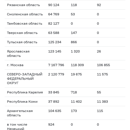
Рязанская область
90 124
118
92
Смоленская область
64 769
53
0
Тамбовская область
82 127
0
0
Тверская область
63 588
147
0
Тульская область
125 234
866
0
Ярославская
123 145
1 320
26
область
г. Москва
7 167 796
118 309
106 855
СЕВЕРО-ЗАПАДНЫЙ
2 120 779
19 675
11 575
ФЕДЕРАЛЬНЫЙ
ОКРУГ
Республика Карелия
33 845
718
55
Республика Коми
37 892
11 402
11 383
Архангельская
104 635
173
115
область
в том числе
924
0
0
Ненецкий