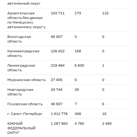
автономный округ
Архангельская
103 711
173
115
область без данных
по Ненецкому
автономному округу
Вологодская
90 007
0
0
область
Калининградская
126 422
158
0
область
Ленинградская
219 484
6 830
1
область
Мурманская область
27 405
0
0
Новгородская
29 744
39
0
область
Псковская область
38 567
7
6
г. Санкт-Петербург
1 412 778
348
15
ЮЖНЫЙ
1 287 960
4 780
2 490
ФЕДЕРАЛЬНЫЙ
ОКРУГ