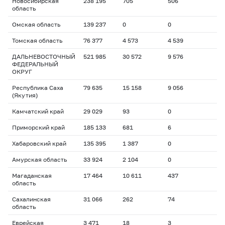
Новосибирская
238 195
705
506
область
Омская область
139 237
0
0
Томская область
76 377
4 573
4 539
ДАЛЬНЕВОСТОЧНЫЙ
521 985
30 572
9 576
ФЕДЕРАЛЬНЫЙ
ОКРУГ
Республика Саха
79 635
15 158
9 056
(Якутия)
Камчатский край
29 029
93
0
Приморский край
185 133
681
6
Хабаровский край
135 395
1 387
0
Амурская область
33 924
2 104
0
Магаданская
17 464
10 611
437
область
Сахалинская
31 066
262
74
область
Еврейская
3 471
18
3