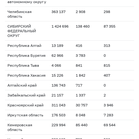
автономному округу
Челябинская
363 137
2 908
298
область
СИБИРСКИЙ
1 424 696
138 460
87 355
ФЕДЕРАЛЬНЫЙ
ОКРУГ
Республика Алтай
13 189
416
313
Республика Бурятия
62 966
3 783
0
Республика Тыва
4 066
841
815
Республика Хакасия
15 226
1 842
407
Алтайский край
136 743
717
0
Забайкальский край
21 157
1 337
2
Красноярский край
311 043
30 757
3 946
Иркутская область
176 503
8 048
7 283
Кемеровская
229 994
85 440
69 544
область