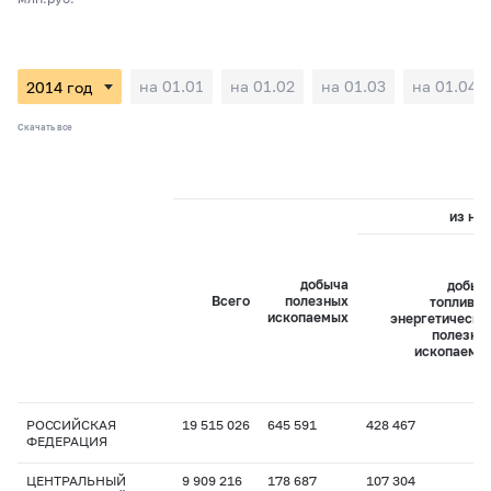
на 01.01
на 01.02
на 01.03
на 01.04
Скачать все
из них
добыча
добыч
Всего
полезных
топливно
ископаемых
энергетически
полезны
ископаемы
РОССИЙСКАЯ
19 515 026
645 591
428 467
ФЕДЕРАЦИЯ
ЦЕНТРАЛЬНЫЙ
9 909 216
178 687
107 304