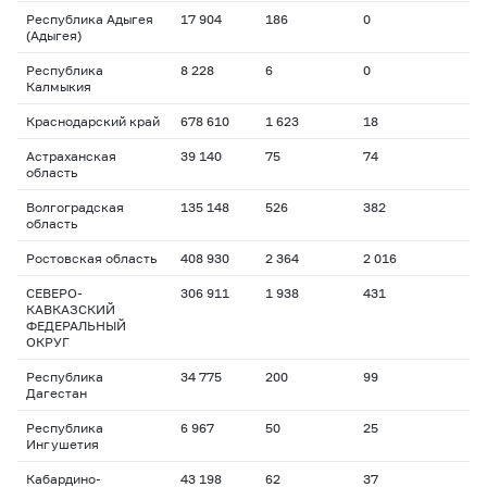
Республика Адыгея
17 904
186
0
(Адыгея)
Республика
8 228
6
0
Калмыкия
Краснодарский край
678 610
1 623
18
Астраханская
39 140
75
74
область
Волгоградская
135 148
526
382
область
Ростовская область
408 930
2 364
2 016
СЕВЕРО-
306 911
1 938
431
КАВКАЗСКИЙ
ФЕДЕРАЛЬНЫЙ
ОКРУГ
Республика
34 775
200
99
Дагестан
Республика
6 967
50
25
Ингушетия
Кабардино-
43 198
62
37