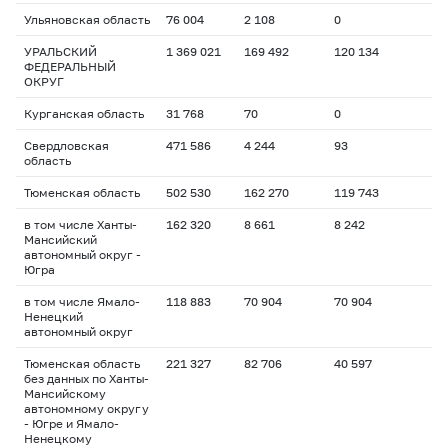
Ульяновская область
76 004
2 108
0
УРАЛЬСКИЙ
1 369 021
169 492
120 134
ФЕДЕРАЛЬНЫЙ
ОКРУГ
Курганская область
31 768
70
0
Свердловская
471 586
4 244
93
область
Тюменская область
502 530
162 270
119 743
в том числе Ханты-
162 320
8 661
8 242
Мансийский
автономный округ -
Югра
в том числе Ямало-
118 883
70 904
70 904
Ненецкий
автономный округ
Тюменская область
221 327
82 706
40 597
без данных по Ханты-
Мансийскому
автономному округу
- Югре и Ямало-
Ненецкому