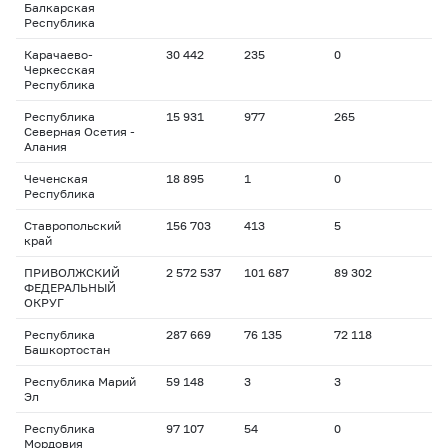
Балкарская
Республика
Карачаево-
30 442
235
0
Черкесская
Республика
Республика
15 931
977
265
Северная Осетия -
Алания
Чеченская
18 895
1
0
Республика
Ставропольский
156 703
413
5
край
ПРИВОЛЖСКИЙ
2 572 537
101 687
89 302
ФЕДЕРАЛЬНЫЙ
ОКРУГ
Республика
287 669
76 135
72 118
Башкортостан
Республика Марий
59 148
3
3
Эл
Республика
97 107
54
0
Мордовия