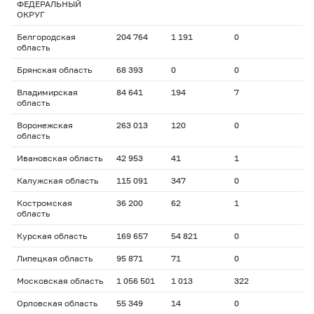
ФЕДЕРАЛЬНЫЙ
ОКРУГ
Белгородская
204 764
1 191
0
область
Брянская область
68 393
0
0
Владимирская
84 641
194
7
область
Воронежская
263 013
120
0
область
Ивановская область
42 953
41
1
Калужская область
115 091
347
0
Костромская
36 200
62
1
область
Курская область
169 657
54 821
0
Липецкая область
95 871
71
0
Московская область
1 056 501
1 013
322
Орловская область
55 349
14
0