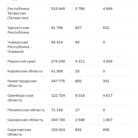
Республика
513 440
5 786
4 849
Татарстан
(Татарстан)
Удмуртская
81 746
827
622
Республика
Чувашская
93 414
83
0
Республика -
Чувашия
Пермский край
273 240
4 311
4 259
Кировская область
61 358
23
0
Нижегородская
347 775
892
331
область
Оренбургская
122 724
8 018
4 617
область
Пензенская область
71 158
17
0
Самарская область
334 730
2 598
1 807
Саратовская
153 024
832
696
область