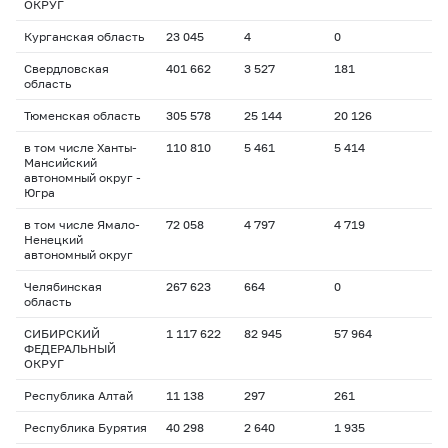
ОКРУГ
Курганская область
23 045
4
0
Свердловская
401 662
3 527
181
область
Тюменская область
305 578
25 144
20 126
в том числе Ханты-
110 810
5 461
5 414
Мансийский
автономный округ -
Югра
в том числе Ямало-
72 058
4 797
4 719
Ненецкий
автономный округ
Челябинская
267 623
664
0
область
СИБИРСКИЙ
1 117 622
82 945
57 964
ФЕДЕРАЛЬНЫЙ
ОКРУГ
Республика Алтай
11 138
297
261
Республика Бурятия
40 298
2 640
1 935