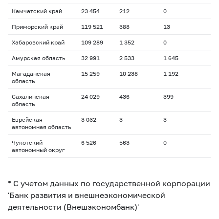
Камчатский край
23 454
212
0
Приморский край
119 521
388
13
Хабаровский край
109 289
1 352
0
Амурская область
32 991
2 533
1 645
Магаданская
15 259
10 238
1 192
область
Сахалинская
24 029
436
399
область
Еврейская
3 032
3
3
автономная область
Чукотский
6 526
563
0
автономный округ
* С учетом данных по государственной корпорации
'Банк развития и внешнеэкономической
деятельности (Внешэкономбанк)'