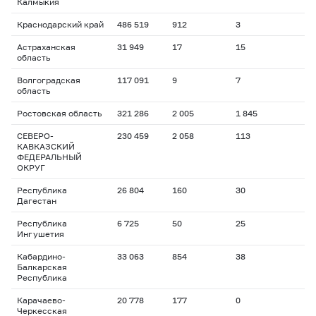
Калмыкия
Краснодарский край
486 519
912
3
Астраханская
31 949
17
15
область
Волгоградская
117 091
9
7
область
Ростовская область
321 286
2 005
1 845
СЕВЕРО-
230 459
2 058
113
КАВКАЗСКИЙ
ФЕДЕРАЛЬНЫЙ
ОКРУГ
Республика
26 804
160
30
Дагестан
Республика
6 725
50
25
Ингушетия
Кабардино-
33 063
854
38
Балкарская
Республика
Карачаево-
20 778
177
0
Черкесская