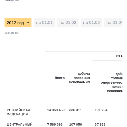
на 01.01
на 01.02
на 01.03
на 01.04
Скачать все
из них
добыча
добыч
Всего
полезных
топливно
ископаемых
энергетически
полезны
ископаемы
РОССИЙСКАЯ
14 969 459
336 311
191 254
ФЕДЕРАЦИЯ
ЦЕНТРАЛЬНЫЙ
7 589 393
107 056
37 938