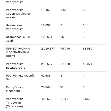
Республика
Республика
17 466
742
20
Северная Осетия -
Алания
Чеченская
16 052
0
0
Республика
Ставропольский
109 571
75
0
край
ПРИВОЛЖСКИЙ
2 019 677
74 740
63 950
ФЕДЕРАЛЬНЫЙ
ОКРУГ
Республика
215 577
51 329
48 071
Башкортостан
Республика Марий
42 686
6
4
Эл
Республика
73 845
71
0
Мордовия
Республика
408 615
6 718
5 650
Татарстан
(Татарстан)