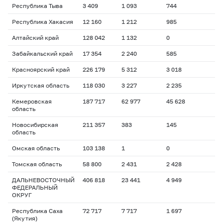
Республика Тыва
3 409
1 093
744
Республика Хакасия
12 160
1 212
985
Алтайский край
128 042
1 132
0
Забайкальский край
17 354
2 240
585
Красноярский край
226 179
5 312
3 018
Иркутская область
118 030
3 227
2 235
Кемеровская
187 717
62 977
45 628
область
Новосибирская
211 357
383
145
область
Омская область
103 138
1
0
Томская область
58 800
2 431
2 428
ДАЛЬНЕВОСТОЧНЫЙ
406 818
23 441
4 949
ФЕДЕРАЛЬНЫЙ
ОКРУГ
Республика Саха
72 717
7 717
1 697
(Якутия)