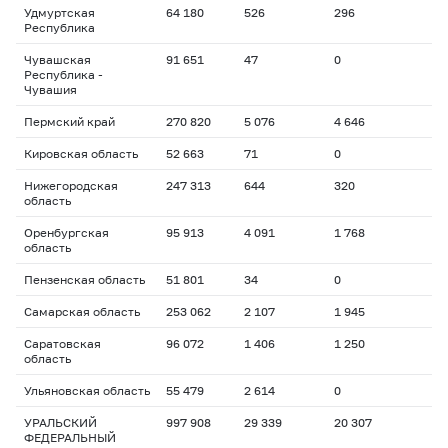
Удмуртская
64 180
526
296
Республика
Чувашская
91 651
47
0
Республика -
Чувашия
Пермский край
270 820
5 076
4 646
Кировская область
52 663
71
0
Нижегородская
247 313
644
320
область
Оренбургская
95 913
4 091
1 768
область
Пензенская область
51 801
34
0
Самарская область
253 062
2 107
1 945
Саратовская
96 072
1 406
1 250
область
Ульяновская область
55 479
2 614
0
УРАЛЬСКИЙ
997 908
29 339
20 307
ФЕДЕРАЛЬНЫЙ