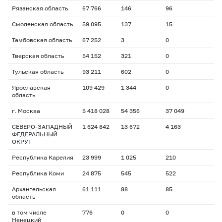
Рязанская область
67 766
146
96
Смоленская область
59 095
137
15
Тамбовская область
67 252
3
0
Тверская область
54 152
321
0
Тульская область
93 211
602
0
Ярославская
109 429
1 344
0
область
г. Москва
5 418 028
54 356
37 049
СЕВЕРО-ЗАПАДНЫЙ
1 624 842
13 672
4 163
ФЕДЕРАЛЬНЫЙ
ОКРУГ
Республика Карелия
23 999
1 025
210
Республика Коми
24 875
545
522
Архангельская
61 111
88
85
область
в том числе
776
0
0
Ненецкий