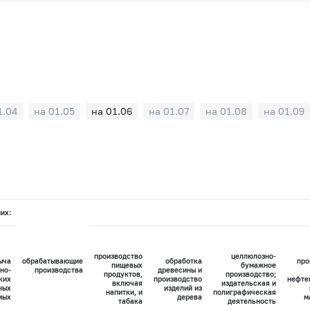
1.04
на 01.05
на 01.06
на 01.07
на 01.08
на 01.09
них:
производство
целлюлозно-
ыча
обрабатывающие
обработка
про
пищевых
бумажное
но-
производства
древесины и
продуктов,
производство;
ких
производство
нефте
включая
издательская и
ных
изделий из
напитки, и
полиграфическая
мых
дерева
м
табака
деятельность