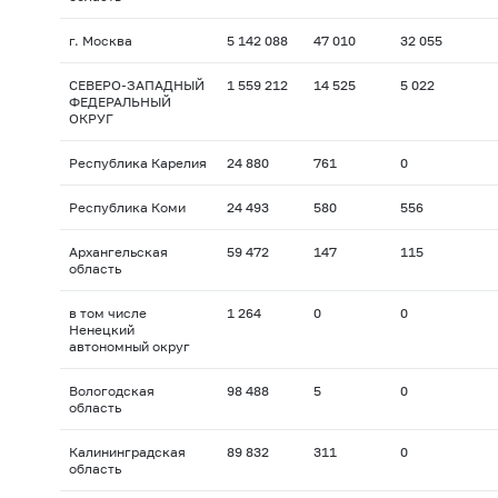
г. Москва
5 142 088
47 010
32 055
СЕВЕРО-ЗАПАДНЫЙ
1 559 212
14 525
5 022
ФЕДЕРАЛЬНЫЙ
ОКРУГ
Республика Карелия
24 880
761
0
Республика Коми
24 493
580
556
Архангельская
59 472
147
115
область
в том числе
1 264
0
0
Ненецкий
автономный округ
Вологодская
98 488
5
0
область
Калининградская
89 832
311
0
область