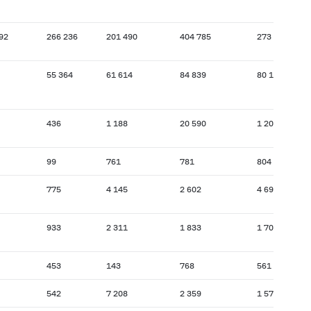
92
266 236
201 490
404 785
273 356
55 364
61 614
84 839
80 134
436
1 188
20 590
1 201
99
761
781
804
775
4 145
2 602
4 698
933
2 311
1 833
1 709
453
143
768
561
542
7 208
2 359
1 573