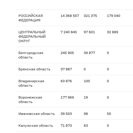
РОССИЙСКАЯ
14 368 557
321 375
179 040
ФЕДЕРАЦИЯ
ЦЕНТРАЛЬНЫЙ
7 240 845
97 601
32 889
ФЕДЕРАЛЬНЫЙ
ОКРУГ
Белгородская
245 905
39 877
0
область
Брянская область
37 887
0
0
Владимирская
63 876
100
0
область
Воронежская
177 969
19
0
область
Ивановская область
39 503
98
50
Калужская область
71 873
63
0