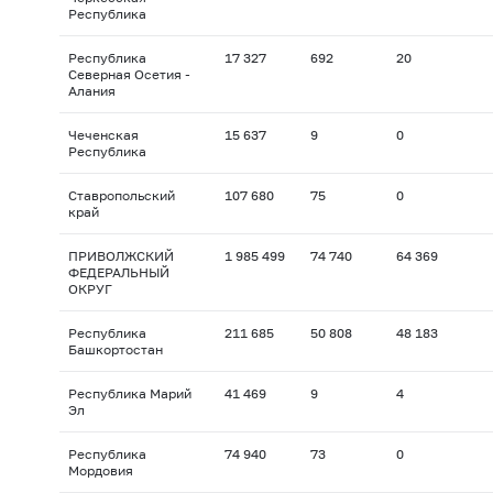
Республика
Республика
17 327
692
20
Северная Осетия -
Алания
Чеченская
15 637
9
0
Республика
Ставропольский
107 680
75
0
край
ПРИВОЛЖСКИЙ
1 985 499
74 740
64 369
ФЕДЕРАЛЬНЫЙ
ОКРУГ
Республика
211 685
50 808
48 183
Башкортостан
Республика Марий
41 469
9
4
Эл
Республика
74 940
73
0
Мордовия