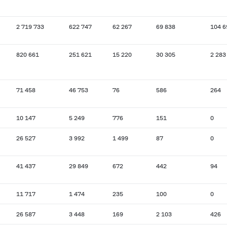
2 719 733
622 747
62 267
69 838
104 6
820 661
251 621
15 220
30 305
2 283
71 458
46 753
76
586
264
10 147
5 249
776
151
0
26 527
3 992
1 499
87
0
41 437
29 849
672
442
94
11 717
1 474
235
100
0
26 587
3 448
169
2 103
426