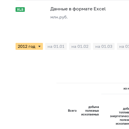
Данные в формате Excel
млн.руб.
на 01.01
на 01.02
на 01.03
на 0
из 
добыча
доб
Всего
полезных
топлив
ископаемых
энергетичес
полез
ископае