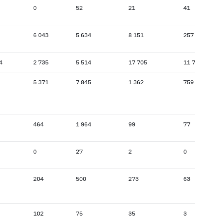
0
52
21
41
6 043
5 634
8 151
257
4
2 735
5 514
17 705
11 756
5 371
7 845
1 362
759
464
1 964
99
77
0
27
2
0
204
500
273
63
102
75
35
3