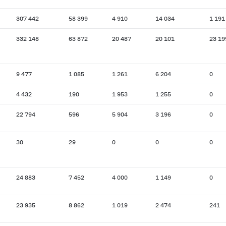
307 442
58 399
4 910
14 034
1 191
332 148
63 872
20 487
20 101
23 19
9 477
1 085
1 261
6 204
0
4 432
190
1 953
1 255
0
22 794
596
5 904
3 196
0
30
29
0
0
0
24 883
7 452
4 000
1 149
0
23 935
8 862
1 019
2 474
241