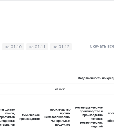
Скачать все
на 01.10
на 01.11
на 01.12
Задолженность по кредитам по ви
из них:
металлургическое
изводство
производство
производство и
кокса,
прочих
производство
химическое
производство
продуктов
неметаллических
машин и
производство
готовых
и ядерных
минеральных
оборудования
металлических
атериалов
продуктов
изделий