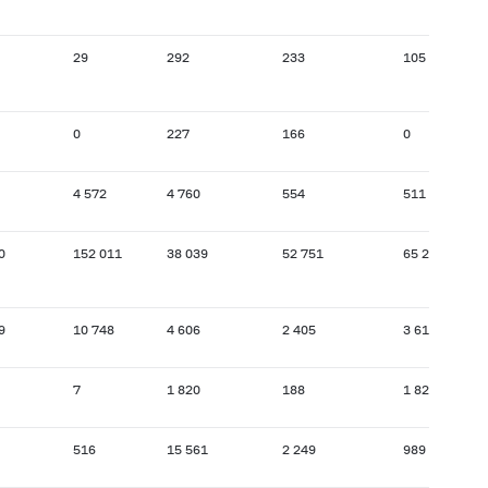
29
292
233
105
0
227
166
0
4 572
4 760
554
511
0
152 011
38 039
52 751
65 289
9
10 748
4 606
2 405
3 618
7
1 820
188
1 820
516
15 561
2 249
989