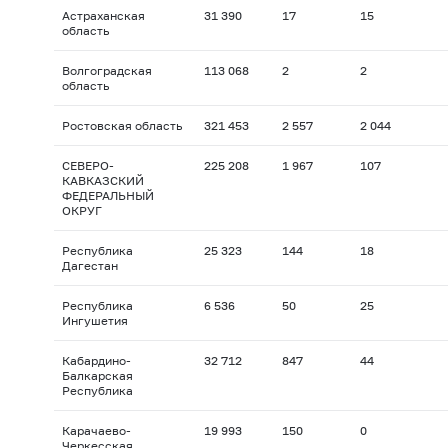
Астраханская
31 390
17
15
область
Волгоградская
113 068
2
2
область
Ростовская область
321 453
2 557
2 044
СЕВЕРО-
225 208
1 967
107
КАВКАЗСКИЙ
ФЕДЕРАЛЬНЫЙ
ОКРУГ
Республика
25 323
144
18
Дагестан
Республика
6 536
50
25
Ингушетия
Кабардино-
32 712
847
44
Балкарская
Республика
Карачаево-
19 993
150
0
Черкесская