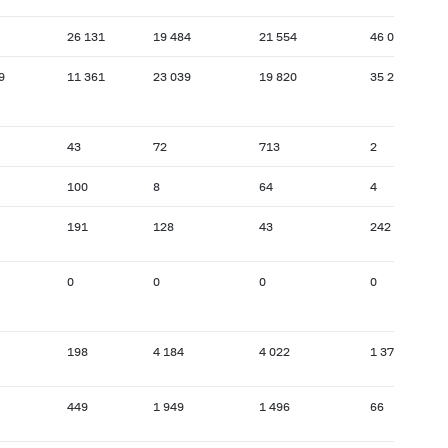
26 131
19 484
21 554
46 065
9
11 361
23 039
19 820
35 284
43
72
713
2
100
8
64
4
191
128
43
242
0
0
0
0
198
4 184
4 022
1 375
449
1 949
1 496
66