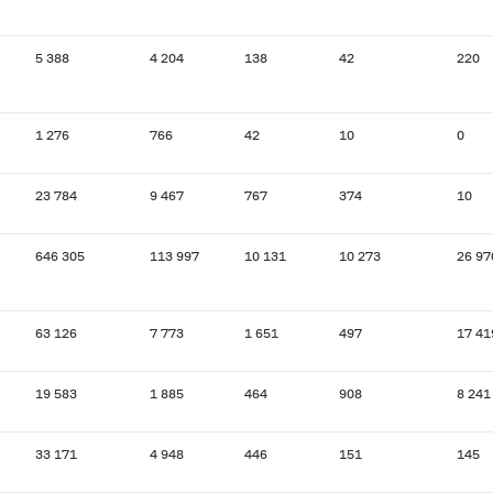
5 388
4 204
138
42
220
1 276
766
42
10
0
23 784
9 467
767
374
10
646 305
113 997
10 131
10 273
26 97
63 126
7 773
1 651
497
17 41
19 583
1 885
464
908
8 241
33 171
4 948
446
151
145