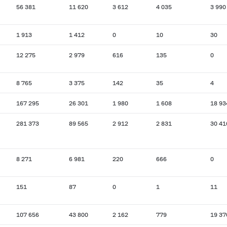
56 381
11 620
3 612
4 035
3 990
1 913
1 412
0
10
30
12 275
2 979
616
135
0
8 765
3 375
142
35
4
167 295
26 301
1 980
1 608
18 93
281 373
89 565
2 912
2 831
30 41
8 271
6 981
220
666
0
151
87
0
1
11
107 656
43 800
2 162
779
19 37