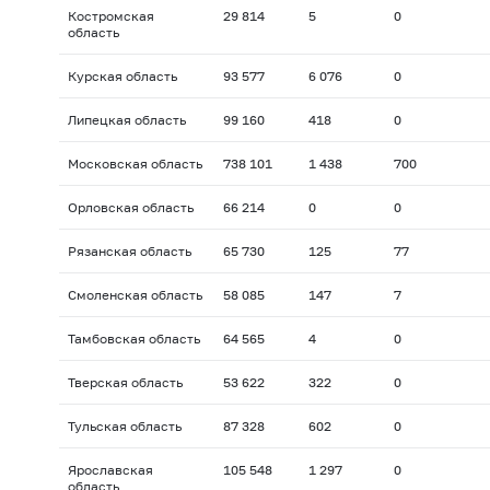
Костромская
29 814
5
0
область
Курская область
93 577
6 076
0
Липецкая область
99 160
418
0
Московская область
738 101
1 438
700
Орловская область
66 214
0
0
Рязанская область
65 730
125
77
Смоленская область
58 085
147
7
Тамбовская область
64 565
4
0
Тверская область
53 622
322
0
Тульская область
87 328
602
0
Ярославская
105 548
1 297
0
область