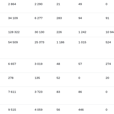
2 864
2 290
21
49
0
34 109
6 277
283
94
91
128 322
30 130
226
1 242
10 94
54 509
25 373
1 186
1 015
524
6 657
3 019
48
57
274
278
135
52
0
20
7 611
3 723
83
86
0
9 515
4 059
56
446
0