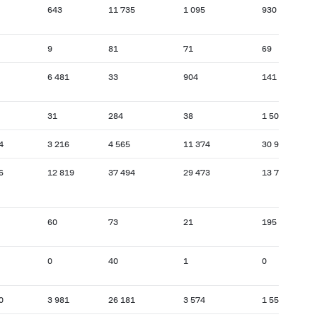
643
11 735
1 095
930
9
81
71
69
6 481
33
904
141
31
284
38
1 503
4
3 216
4 565
11 374
30 952
6
12 819
37 494
29 473
13 799
60
73
21
195
0
40
1
0
0
3 981
26 181
3 574
1 550