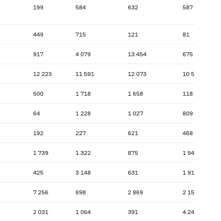
199
584
632
587
449
715
121
81
917
4 079
13 454
675
12 223
11 591
12 073
10 524
500
1 718
1 658
118
64
1 228
1 027
809
192
227
621
468
1 739
1 322
875
1 947
425
3 148
631
1 918
7 256
698
2 869
2 153
2 031
1 064
391
4 243