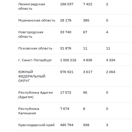
Ленинградская
168 037
7 422
2
область
Мурманская область
28 178
385
0
Новгородская
33 740
67
4
область
Псковская область
31 876
11
11
г. Санкт-Петербург
1 000 216
4 836
4 334
ЮЖНЫЙ
976 921
3 617
2 064
ФЕДЕРАЛЬНЫЙ
ОКРУГ
Республика Адыгея
17 572
95
0
(Адыгея)
Республика
7 674
8
0
Калмыкия
Краснодарский край
485 764
938
3