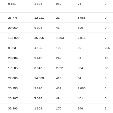
9 181
1 393
950
71
0
23 776
12 921
21
5 088
0
29 960
9 928
41
390
0
115 008
35 205
1 803
2 915
7
9 323
4 165
109
89
255
20 384
9 442
242
31
10
17 505
3 346
2 611
394
33
22 080
14 533
418
84
0
20 950
2 890
469
2 693
0
23 287
7 025
49
401
0
33 893
1 609
170
646
3