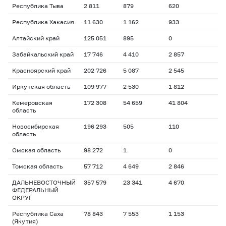
Республика Тыва
2 811
879
620
Республика Хакасия
11 630
1 162
933
Алтайский край
125 051
895
0
Забайкальский край
17 746
4 410
2 857
Красноярский край
202 726
5 087
2 545
Иркутская область
109 977
2 530
1 812
Кемеровская
172 308
54 659
41 804
область
Новосибирская
196 293
505
110
область
Омская область
98 272
1
0
Томская область
57 712
4 649
2 846
ДАЛЬНЕВОСТОЧНЫЙ
357 579
23 341
4 670
ФЕДЕРАЛЬНЫЙ
ОКРУГ
Республика Саха
78 843
7 553
1 153
(Якутия)