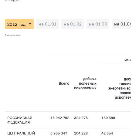
на 01.01
на 01.02
на 01.03
на 01.04
Скачать все
из них
добыча
добыч
Всего
полезных
топливно
ископаемых
энергетически
полезны
ископаемы
РОССИЙСКАЯ
13 942 792
324 975
189 589
ФЕДЕРАЦИЯ
ЦЕНТРАЛЬНЫЙ
6 965 347
104 228
42 654