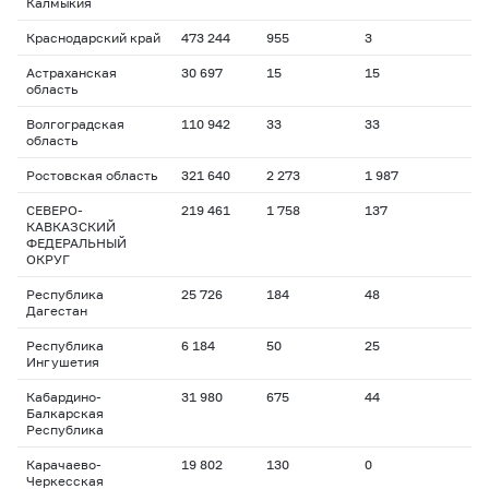
Калмыкия
Краснодарский край
473 244
955
3
Астраханская
30 697
15
15
область
Волгоградская
110 942
33
33
область
Ростовская область
321 640
2 273
1 987
СЕВЕРО-
219 461
1 758
137
КАВКАЗСКИЙ
ФЕДЕРАЛЬНЫЙ
ОКРУГ
Республика
25 726
184
48
Дагестан
Республика
6 184
50
25
Ингушетия
Кабардино-
31 980
675
44
Балкарская
Республика
Карачаево-
19 802
130
0
Черкесская