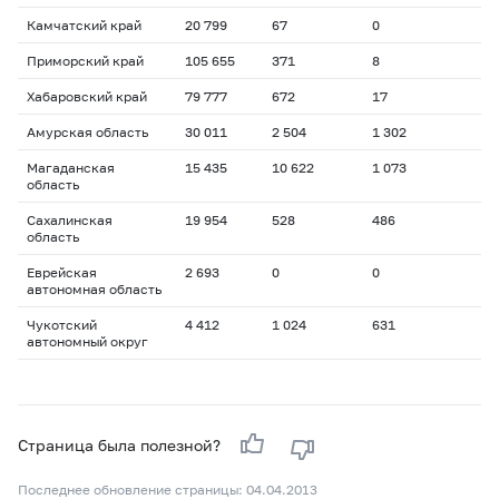
Камчатский край
20 799
67
0
Приморский край
105 655
371
8
Хабаровский край
79 777
672
17
Амурская область
30 011
2 504
1 302
Магаданская
15 435
10 622
1 073
область
Сахалинская
19 954
528
486
область
Еврейская
2 693
0
0
автономная область
Чукотский
4 412
1 024
631
автономный округ
Страница была полезной?
Последнее обновление страницы: 04.04.2013