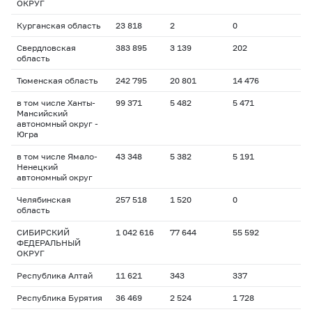
ОКРУГ
Курганская область
23 818
2
0
Свердловская
383 895
3 139
202
область
Тюменская область
242 795
20 801
14 476
в том числе Ханты-
99 371
5 482
5 471
Мансийский
автономный округ -
Югра
в том числе Ямало-
43 348
5 382
5 191
Ненецкий
автономный округ
Челябинская
257 518
1 520
0
область
СИБИРСКИЙ
1 042 616
77 644
55 592
ФЕДЕРАЛЬНЫЙ
ОКРУГ
Республика Алтай
11 621
343
337
Республика Бурятия
36 469
2 524
1 728