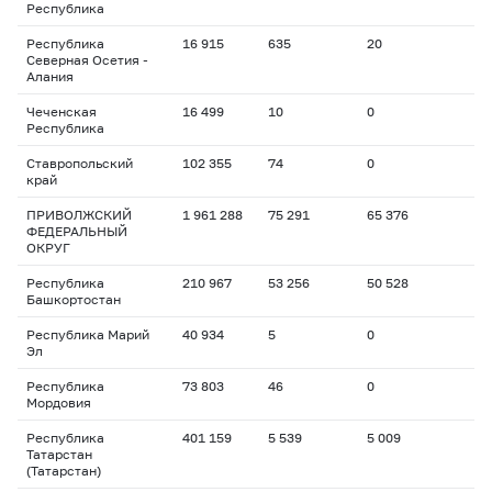
Республика
Республика
16 915
635
20
Северная Осетия -
Алания
Чеченская
16 499
10
0
Республика
Ставропольский
102 355
74
0
край
ПРИВОЛЖСКИЙ
1 961 288
75 291
65 376
ФЕДЕРАЛЬНЫЙ
ОКРУГ
Республика
210 967
53 256
50 528
Башкортостан
Республика Марий
40 934
5
0
Эл
Республика
73 803
46
0
Мордовия
Республика
401 159
5 539
5 009
Татарстан
(Татарстан)