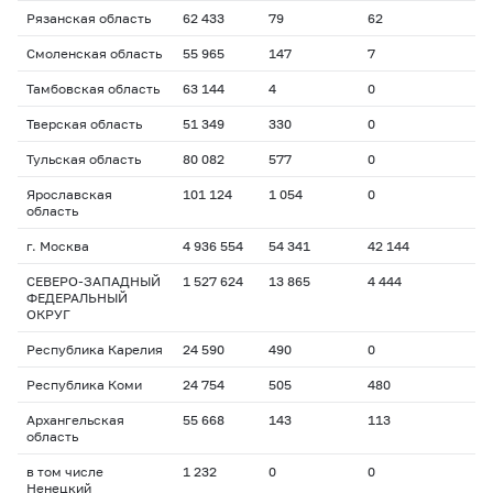
Рязанская область
62 433
79
62
Смоленская область
55 965
147
7
Тамбовская область
63 144
4
0
Тверская область
51 349
330
0
Тульская область
80 082
577
0
Ярославская
101 124
1 054
0
область
г. Москва
4 936 554
54 341
42 144
СЕВЕРО-ЗАПАДНЫЙ
1 527 624
13 865
4 444
ФЕДЕРАЛЬНЫЙ
ОКРУГ
Республика Карелия
24 590
490
0
Республика Коми
24 754
505
480
Архангельская
55 668
143
113
область
в том числе
1 232
0
0
Ненецкий