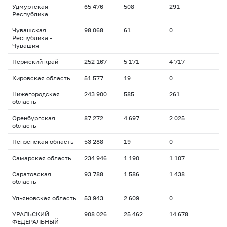
Удмуртская
65 476
508
291
Республика
Чувашская
98 068
61
0
Республика -
Чувашия
Пермский край
252 167
5 171
4 717
Кировская область
51 577
19
0
Нижегородская
243 900
585
261
область
Оренбургская
87 272
4 697
2 025
область
Пензенская область
53 288
19
0
Самарская область
234 946
1 190
1 107
Саратовская
93 788
1 586
1 438
область
Ульяновская область
53 943
2 609
0
УРАЛЬСКИЙ
908 026
25 462
14 678
ФЕДЕРАЛЬНЫЙ