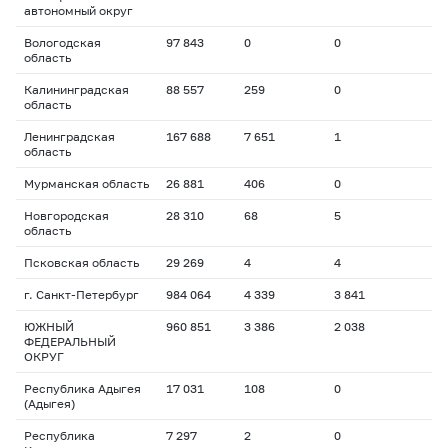
автономный округ
Вологодская
97 843
0
0
область
Калининградская
88 557
259
0
область
Ленинградская
167 688
7 651
1
область
Мурманская область
26 881
406
0
Новгородская
28 310
68
5
область
Псковская область
29 269
4
4
г. Санкт-Петербург
984 064
4 339
3 841
ЮЖНЫЙ
960 851
3 386
2 038
ФЕДЕРАЛЬНЫЙ
ОКРУГ
Республика Адыгея
17 031
108
0
(Адыгея)
Республика
7 297
2
0