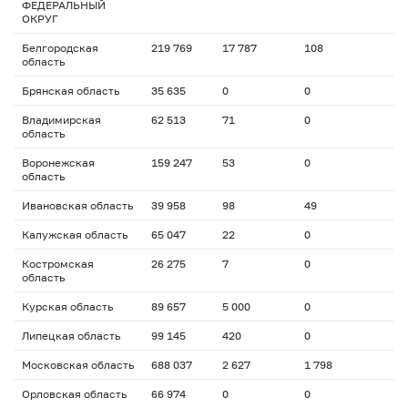
ФЕДЕРАЛЬНЫЙ
ОКРУГ
Белгородская
219 769
17 787
108
область
Брянская область
35 635
0
0
Владимирская
62 513
71
0
область
Воронежская
159 247
53
0
область
Ивановская область
39 958
98
49
Калужская область
65 047
22
0
Костромская
26 275
7
0
область
Курская область
89 657
5 000
0
Липецкая область
99 145
420
0
Московская область
688 037
2 627
1 798
Орловская область
66 974
0
0