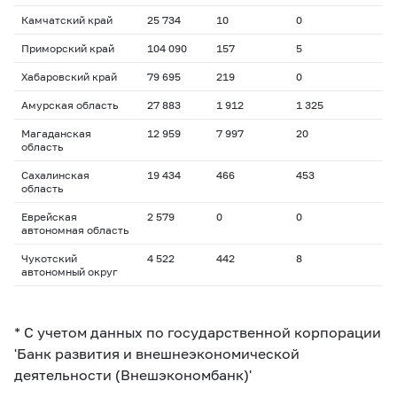
Камчатский край
25 734
10
0
Приморский край
104 090
157
5
Хабаровский край
79 695
219
0
Амурская область
27 883
1 912
1 325
Магаданская
12 959
7 997
20
область
Сахалинская
19 434
466
453
область
Еврейская
2 579
0
0
автономная область
Чукотский
4 522
442
8
автономный округ
* С учетом данных по государственной корпорации
'Банк развития и внешнеэкономической
деятельности (Внешэкономбанк)'