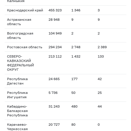
Калмыкия
Краснодарский край
455 323
1 346
3
Астраханская
28 948
9
9
область
Волгоградская
104 949
2
2
область
Ростовская область
294 234
2 748
2 389
СЕВЕРО-
213 112
1 432
133
КАВКАЗСКИЙ
ФЕДЕРАЛЬНЫЙ
ОКРУГ
Республика
24 665
177
42
Дагестан
Республика
5 736
50
25
Ингушетия
Кабардино-
31 243
480
44
Балкарская
Республика
Карачаево-
20 727
80
0
Черкесская