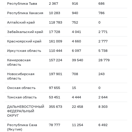
Республика Тыва
2 367
916
686
Республика Хакасия
10 283
940
786
Алтайский край
118 783
752
0
Забайкальский край
17 728
4 041
2 771
Красноярский край
161 009
4 660
2 777
Иркутская область
110 444
6 097
5 738
Кемеровская
157 224
39 540
28 779
область
Новосибирская
197 901
708
243
область
Омская область
97 655
15
0
Томская область
53 451
4 444
2 644
ДАЛЬНЕВОСТОЧНЫЙ
355 673
22 458
8 303
ФЕДЕРАЛЬНЫЙ
ОКРУГ
Республика Саха
78 777
11 254
6 492
(Якутия)