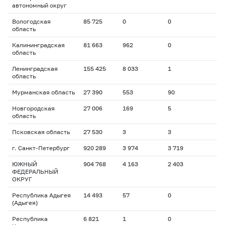
автономный округ
Вологодская
85 725
0
0
область
Калининградская
81 663
962
0
область
Ленинградская
155 425
8 033
1
область
Мурманская область
27 390
553
90
Новгородская
27 006
169
5
область
Псковская область
27 530
3
3
г. Санкт-Петербург
920 289
3 974
3 719
ЮЖНЫЙ
904 768
4 163
2 403
ФЕДЕРАЛЬНЫЙ
ОКРУГ
Республика Адыгея
14 493
57
0
(Адыгея)
Республика
6 821
1
0