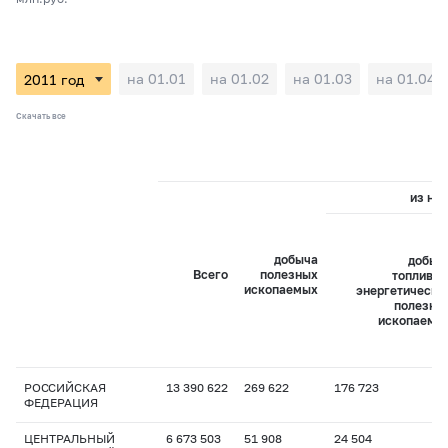
на 01.01
на 01.02
на 01.03
на 01.04
Скачать все
из них
добыча
добыч
Всего
полезных
топливно
ископаемых
энергетически
полезны
ископаемы
РОССИЙСКАЯ
13 390 622
269 622
176 723
ФЕДЕРАЦИЯ
ЦЕНТРАЛЬНЫЙ
6 673 503
51 908
24 504