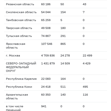
Рязанская область
60 186
50
43
Смоленская область
54 044
154
7
Тамбовская область
65 259
5
0
Тверская область
49 508
180
0
Тульская область
74 867
291
0
Ярославская
107 546
865
0
область
г. Москва
4 709 836
24 278
22 499
СЕВЕРО-ЗАПАДНЫЙ
1 431 879
14 509
4 429
ФЕДЕРАЛЬНЫЙ
ОКРУГ
Республика Карелия
22 083
164
0
Республика Коми
24 418
511
495
Архангельская
60 350
140
116
область
в том числе
941
0
0
Ненецкий