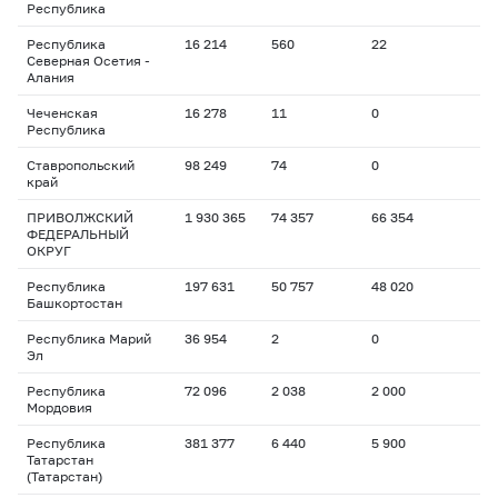
Республика
Республика
16 214
560
22
Северная Осетия -
Алания
Чеченская
16 278
11
0
Республика
Ставропольский
98 249
74
0
край
ПРИВОЛЖСКИЙ
1 930 365
74 357
66 354
ФЕДЕРАЛЬНЫЙ
ОКРУГ
Республика
197 631
50 757
48 020
Башкортостан
Республика Марий
36 954
2
0
Эл
Республика
72 096
2 038
2 000
Мордовия
Республика
381 377
6 440
5 900
Татарстан
(Татарстан)