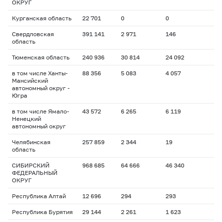
ОКРУГ
Курганская область
22 701
0
0
Свердловская
391 141
2 971
146
область
Тюменская область
240 936
30 814
24 092
в том числе Ханты-
88 356
5 083
4 057
Мансийский
автономный округ -
Югра
в том числе Ямало-
43 572
6 265
6 119
Ненецкий
автономный округ
Челябинская
257 859
2 344
19
область
СИБИРСКИЙ
968 685
64 666
46 340
ФЕДЕРАЛЬНЫЙ
ОКРУГ
Республика Алтай
12 696
294
293
Республика Бурятия
29 144
2 261
1 623