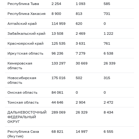
Республика Тыва
2 254
1 093
585
Республика Хакасия
8 900
813
731
Алтайский край
114 959
620
0
Забайкальский край
13 508
2 469
1 222
Красноярский край
125 535
3 631
761
Иркутская область
96 236
7 279
6 538
Кемеровская
133 297
30 669
26 339
область
Новосибирская
175 016
502
315
область
Омская область
84 061
0
0
Томская область
44 646
2 904
2 472
ДАЛЬНЕВОСТОЧНЫЙ
289 069
26 329
8 434
ФЕДЕРАЛЬНЫЙ
ОКРУГ
Республика Саха
68 821
14 997
6 555
(Якутия)