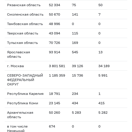
Рязанская область
52 334
75
50
Смоленская область
50 670
141
7
Тамбовская область
48 996
0
0
Тверская область
43 094
115
0
Тульская область
70 726
169
0
Ярославская
93 914
545
13
область
г. Москва
3 801 581
39 126
34 189
СЕВЕРО-ЗАПАДНЫЙ
1 185 359
15 736
5 991
ФЕДЕРАЛЬНЫЙ
ОКРУГ
Республика Карелия
18 791
234
1
Республика Коми
23 145
434
415
Архангельская
50 260
5 283
5 282
область
в том числе
674
0
0
Ненецкий