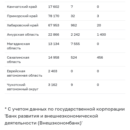
Камчатский край
17 602
7
0
Приморский край
78 170
32
3
Хабаровский край
67 953
962
20
Амурская область
22 866
2 242
1 400
Магаданская
13 134
7 555
0
область
Сахалинская
14 958
524
456
область
Еврейская
2 403
0
0
автономная область
Чукотский
3 162
9
0
автономный округ
* С учетом данных по государственной корпорации
'Банк развития и внешнеэкономической
деятельности (Внешэкономбанк)'