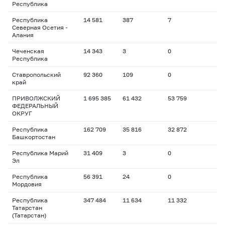
Республика
Республика
14 581
387
7
Северная Осетия -
Алания
Чеченская
14 343
3
0
Республика
Ставропольский
92 360
109
0
край
ПРИВОЛЖСКИЙ
1 695 385
61 432
53 759
ФЕДЕРАЛЬНЫЙ
ОКРУГ
Республика
162 709
35 816
32 872
Башкортостан
Республика Марий
31 409
3
0
Эл
Республика
56 391
24
0
Мордовия
Республика
347 484
11 634
11 332
Татарстан
(Татарстан)