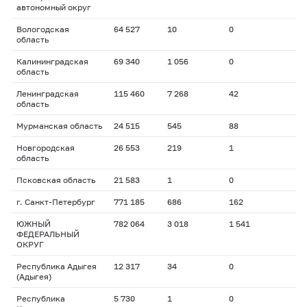
автономный округ
Вологодская
64 527
10
0
область
Калининградская
69 340
1 056
0
область
Ленинградская
115 460
7 268
42
область
Мурманская область
24 515
545
88
Новгородская
26 553
219
1
область
Псковская область
21 583
1
0
г. Санкт-Петербург
771 185
686
162
ЮЖНЫЙ
782 064
3 018
1 541
ФЕДЕРАЛЬНЫЙ
ОКРУГ
Республика Адыгея
12 317
34
0
(Адыгея)
Республика
5 730
1
0