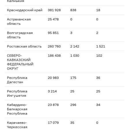
Калмыкия
Краснодарский край
381 928
838
18
Астраханская
25 478
0
0
область
Волгоградская
95 851
3
2
область
Ростовская область
260 760
2 142
1 521
СЕВЕРО-
186 438
1 030
102
КАВКАЗСКИЙ
ФЕДЕРАЛЬНЫЙ
ОКРУГ
Республика
20 983
175
36
Дагестан
Республика
3 214
25
25
Ингушетия
Кабардино-
23 878
296
34
Балкарская
Республика
Карачаево-
17 079
35
0
Черкесская