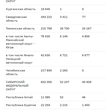
ОКРУГ
Курганская область
19 645
1
0
Свердловская
343 222
3 411
77
область
Тюменская область
215 758
26 730
25 167
в том числе Ханты-
78 530
6 149
4 856
Мансийский
автономный округ -
Югра
в том числе Ямало-
42 630
6 721
6 677
Ненецкий
автономный округ
Челябинская
217 890
2 260
0
область
СИБИРСКИЙ
832 056
52 247
40 409
ФЕДЕРАЛЬНЫЙ
ОКРУГ
Республика Алтай
11 385
52
46
Республика Бурятия
22 259
2 215
1 400