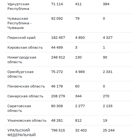
Удмуртская
71 114
411
384
Республика
Чувашская
92 092
79
0
Республика -
Чувашия
Пермский край
182 457
4 850
4 327
Кировская область
44 499
3
1
Нижегородская
248 912
130
90
область
Оренбургская
75 272
4 989
2 331
область
Пензенская область
46 178
60
0
Самарская область
208 279
344
270
Саратовская
80 308
2 277
2 133
область
Ульяновская область
48 281
812
19
УРАЛЬСКИЙ
796 515
32 402
25 244
ФЕДЕРАЛЬНЫЙ