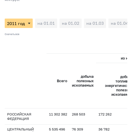
на 01.01
на 01.02
на 01.03
на 01.04
Скачать все
из них
добыча
добыч
Всего
полезных
топливно
ископаемых
энергетически
полезны
ископаемы
РОССИЙСКАЯ
11 302 382
268 503
172 262
ФЕДЕРАЦИЯ
ЦЕНТРАЛЬНЫЙ
5 535 496
76 309
36 782