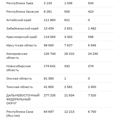
Республика Тыва
2 133
1 036
534
Республика Хакасия
8 281
505
423
Алтайский край
111 860
621
0
Забайкальский край
13 439
2 831
1 482
Красноярский край
119 565
3 302
598
Иркутская область
98 560
7 627
6 946
Кемеровская
126 744
28 310
24 230
область
Новосибирская
174 641
332
274
область
Омская область
81 380
1
0
Томская область
41 855
2 581
2 450
ДАЛЬНЕВОСТОЧНЫЙ
277 235
21 634
7 325
ФЕДЕРАЛЬНЫЙ
ОКРУГ
Республика Саха
64 697
12 213
6 700
(Якутия)