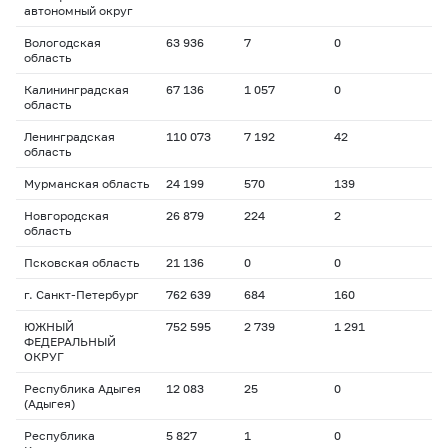
автономный округ
Вологодская
63 936
7
0
область
Калининградская
67 136
1 057
0
область
Ленинградская
110 073
7 192
42
область
Мурманская область
24 199
570
139
Новгородская
26 879
224
2
область
Псковская область
21 136
0
0
г. Санкт-Петербург
762 639
684
160
ЮЖНЫЙ
752 595
2 739
1 291
ФЕДЕРАЛЬНЫЙ
ОКРУГ
Республика Адыгея
12 083
25
0
(Адыгея)
Республика
5 827
1
0