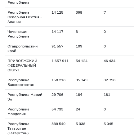
Республика
Республика
14 125
398
7
Северная Осетия -
Алания
Чеченская
14 117
3
0
Республика
Ставропольский
91 557
109
0
край
ПРИВОЛЖСКИЙ
1 657 911
54 124
46 434
ФЕДЕРАЛЬНЫЙ
ОКРУГ
Республика
158 213
35 749
32 798
Башкортостан
Республика Марий
29 706
184
181
Эл
Республика
54 733
24
0
Мордовия
Республика
339 540
5 338
5 045
Татарстан
(Татарстан)