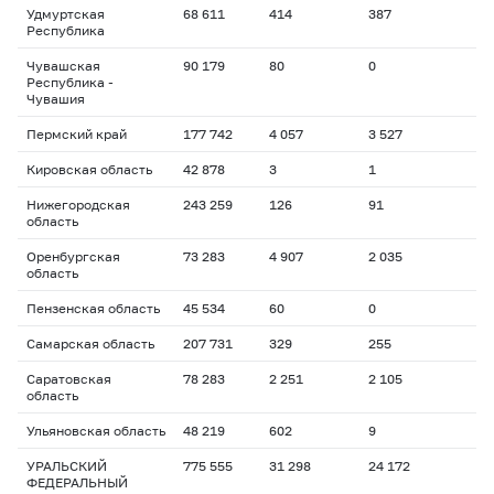
Удмуртская
68 611
414
387
Республика
Чувашская
90 179
80
0
Республика -
Чувашия
Пермский край
177 742
4 057
3 527
Кировская область
42 878
3
1
Нижегородская
243 259
126
91
область
Оренбургская
73 283
4 907
2 035
область
Пензенская область
45 534
60
0
Самарская область
207 731
329
255
Саратовская
78 283
2 251
2 105
область
Ульяновская область
48 219
602
9
УРАЛЬСКИЙ
775 555
31 298
24 172
ФЕДЕРАЛЬНЫЙ