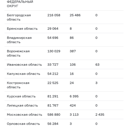
ФЕДЕРАЛЬНЫЙ
ОКРУГ
Белгородская
216 058
25 486
0
область
Брянская область
29 064
8
0
Владимирская
54 696
86
0
область
Воронежская
130 029
387
0
область
Ивановская область
33 727
106
63
Калужская область
54 212
16
0
Костромская
22 525
24
3
область
Курская область
81 291
6 395
0
Липецкая область
81 767
424
0
Московская область
586 880
3 113
2 435
Орловская область
56 284
3
0