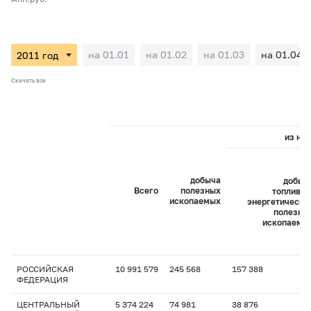
на 01.01
на 01.02
на 01.03
на 01.04
Скачать все
из них
добыча
добыч
Всего
полезных
топливно
ископаемых
энергетически
полезны
ископаемы
РОССИЙСКАЯ
10 991 579
245 568
157 388
ФЕДЕРАЦИЯ
ЦЕНТРАЛЬНЫЙ
5 374 224
74 981
38 876