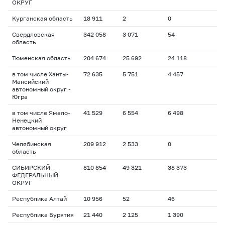
ОКРУГ
Курганская область
18 911
2
0
Свердловская
342 058
3 071
54
область
Тюменская область
204 674
25 692
24 118
в том числе Ханты-
72 635
5 751
4 457
Мансийский
автономный округ -
Югра
в том числе Ямало-
41 529
6 554
6 498
Ненецкий
автономный округ
Челябинская
209 912
2 533
0
область
СИБИРСКИЙ
810 854
49 321
38 373
ФЕДЕРАЛЬНЫЙ
ОКРУГ
Республика Алтай
10 956
52
46
Республика Бурятия
21 440
2 125
1 390