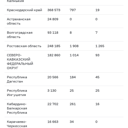
Калмыкия
Краснодарский край
368 573
797
19
Астраханская
24 809
0
0
область
Волгоградская
93 118
8
7
область
Ростовская область
248 185
1 908
1 265
СЕВЕРО-
182 860
1 014
93
КАВКАЗСКИЙ
ФЕДЕРАЛЬНЫЙ
ОКРУГ
Республика
20 566
184
45
Дагестан
Республика
3 130
25
25
Ингушетия
Кабардино-
22 702
261
16
Балкарская
Республика
Карачаево-
16 663
34
0
Черкесская