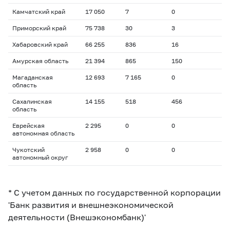
Камчатский край
17 050
7
0
Приморский край
75 738
30
3
Хабаровский край
66 255
836
16
Амурская область
21 394
865
150
Магаданская
12 693
7 165
0
область
Сахалинская
14 155
518
456
область
Еврейская
2 295
0
0
автономная область
Чукотский
2 958
0
0
автономный округ
* С учетом данных по государственной корпорации
'Банк развития и внешнеэкономической
деятельности (Внешэкономбанк)'