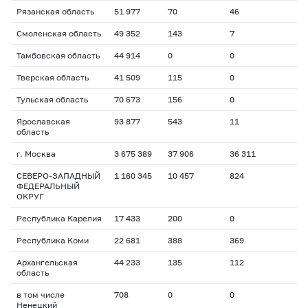
Рязанская область
51 977
70
46
Смоленская область
49 352
143
7
Тамбовская область
44 914
0
0
Тверская область
41 509
115
0
Тульская область
70 673
156
0
Ярославская
93 877
543
11
область
г. Москва
3 675 389
37 906
36 311
СЕВЕРО-ЗАПАДНЫЙ
1 160 345
10 457
824
ФЕДЕРАЛЬНЫЙ
ОКРУГ
Республика Карелия
17 433
200
0
Республика Коми
22 681
388
369
Архангельская
44 233
135
112
область
в том числе
708
0
0
Ненецкий