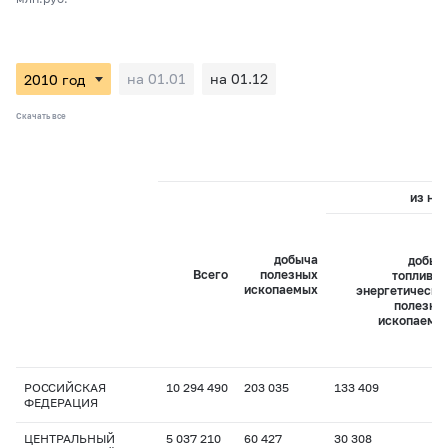
на 01.01
на 01.12
Скачать все
из них
добыча
добыч
Всего
полезных
топливно
ископаемых
энергетически
полезны
ископаемы
РОССИЙСКАЯ
10 294 490
203 035
133 409
ФЕДЕРАЦИЯ
ЦЕНТРАЛЬНЫЙ
5 037 210
60 427
30 308