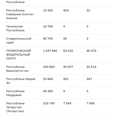
Республика
Республика
13 325
424
22
Северная Осетия -
Алания
Чеченская
10 794
4
0
Республика
Ставропольский
95 704
35
0
край
ПРИВОЛЖСКИЙ
1 537 882
53 410
45 473
ФЕДЕРАЛЬНЫЙ
ОКРУГ
Республика
164 684
35 507
32 514
Башкортостан
Республика Марий
25 884
351
347
Эл
Республика
49 365
9
0
Мордовия
Республика
319 740
7 549
7 094
Татарстан
(Татарстан)