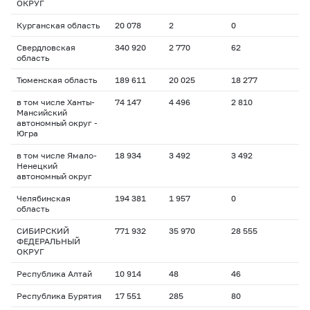
ОКРУГ
Курганская область
20 078
2
0
Свердловская
340 920
2 770
62
область
Тюменская область
189 611
20 025
18 277
в том числе Ханты-
74 147
4 496
2 810
Мансийский
автономный округ -
Югра
в том числе Ямало-
18 934
3 492
3 492
Ненецкий
автономный округ
Челябинская
194 381
1 957
0
область
СИБИРСКИЙ
771 932
35 970
28 555
ФЕДЕРАЛЬНЫЙ
ОКРУГ
Республика Алтай
10 914
48
46
Республика Бурятия
17 551
285
80