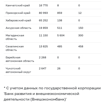
Камчатский край
16 770
8
0
Приморский край
80 993
859
12
Хабаровский край
65 252
138
0
Амурская область
19 859
511
150
Магаданская
11 150
5 604
300
область
Сахалинская
13 825
485
458
область
Еврейская
2 268
0
0
автономная область
Чукотский
2 647
26
0
автономный округ
* С учетом данных по государственной корпорации
'Банк развития и внешнеэкономической
деятельности (Внешэкономбанк)'