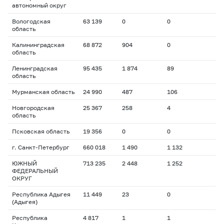
автономный округ
Вологодская
63 139
0
0
область
Калининградская
68 872
904
0
область
Ленинградская
95 435
1 874
89
область
Мурманская область
24 990
487
106
Новгородская
25 367
258
4
область
Псковская область
19 356
0
0
г. Санкт-Петербург
660 018
1 490
1 132
ЮЖНЫЙ
713 235
2 448
1 252
ФЕДЕРАЛЬНЫЙ
ОКРУГ
Республика Адыгея
11 449
23
0
(Адыгея)
Республика
4 817
1
1