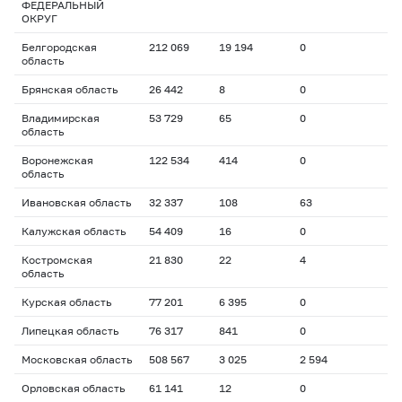
ФЕДЕРАЛЬНЫЙ
ОКРУГ
Белгородская
212 069
19 194
0
область
Брянская область
26 442
8
0
Владимирская
53 729
65
0
область
Воронежская
122 534
414
0
область
Ивановская область
32 337
108
63
Калужская область
54 409
16
0
Костромская
21 830
22
4
область
Курская область
77 201
6 395
0
Липецкая область
76 317
841
0
Московская область
508 567
3 025
2 594
Орловская область
61 141
12
0