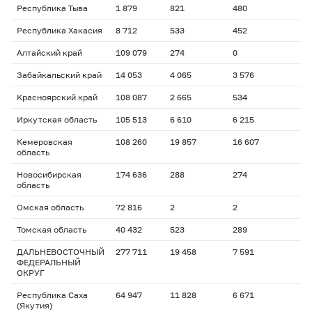
Республика Тыва
1 879
821
480
Республика Хакасия
8 712
533
452
Алтайский край
109 079
274
0
Забайкальский край
14 053
4 065
3 576
Красноярский край
108 087
2 665
534
Иркутская область
105 513
6 610
6 215
Кемеровская
108 260
19 857
16 607
область
Новосибирская
174 636
288
274
область
Омская область
72 816
2
2
Томская область
40 432
523
289
ДАЛЬНЕВОСТОЧНЫЙ
277 711
19 458
7 591
ФЕДЕРАЛЬНЫЙ
ОКРУГ
Республика Саха
64 947
11 828
6 671
(Якутия)