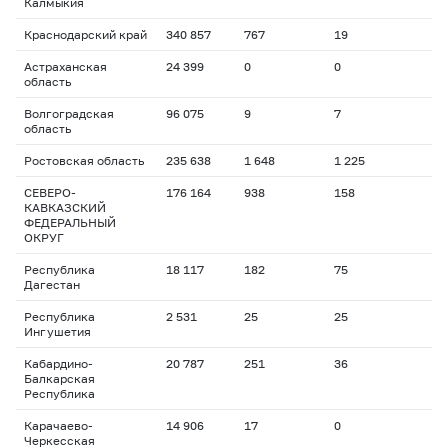
Калмыкия
Краснодарский край
340 857
767
19
Астраханская
24 399
0
0
область
Волгоградская
96 075
9
7
область
Ростовская область
235 638
1 648
1 225
СЕВЕРО-
176 164
938
158
КАВКАЗСКИЙ
ФЕДЕРАЛЬНЫЙ
ОКРУГ
Республика
18 117
182
75
Дагестан
Республика
2 531
25
25
Ингушетия
Кабардино-
20 787
251
36
Балкарская
Республика
Карачаево-
14 906
17
0
Черкесская