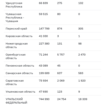
Удмуртская
66 839
275
132
Республика
Чувашская
59 515
80
0
Республика -
Чувашия
Пермский край
147 799
874
305
Кировская область
41 030
3
1
Нижегородская
227 380
131
98
область
Оренбургская
71 244
5 757
2 470
область
Пензенская область
43 089
45
0
Самарская область
199 689
637
583
Саратовская
73 934
2 069
1 920
область
Ульяновская область
47 690
123
9
УРАЛЬСКИЙ
744 990
24 754
18 339
ФЕДЕРАЛЬНЫЙ