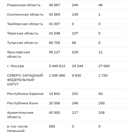
Рязанская область
49 967
240
46
Смоленская область
42 969
139
1
Тамбовская область
41 007
0
0
Тверская область
41 048
107
0
Тульская область
66 703
68
0
Ярославская
99 127
529
11
область
г. Москва
3 449 813
29 244
27 589
СЕВЕРО-ЗАПАДНЫЙ
1 035 366
5 630
1 733
ФЕДЕРАЛЬНЫЙ
ОКРУГ
Республика Карелия
14 841
252
64
Республика Коми
20 356
248
230
Архангельская
42 992
117
108
область
в том числе
565
0
0
Ненецкий