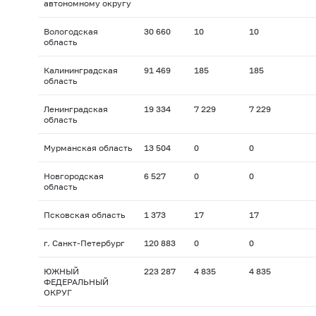
автономному округу
Вологодская
30 660
10
10
область
Калининградская
91 469
185
185
область
Ленинградская
19 334
7 229
7 229
область
Мурманская область
13 504
0
0
Новгородская
6 527
0
0
область
Псковская область
1 373
17
17
г. Санкт-Петербург
120 883
0
0
ЮЖНЫЙ
223 287
4 835
4 835
ФЕДЕРАЛЬНЫЙ
ОКРУГ