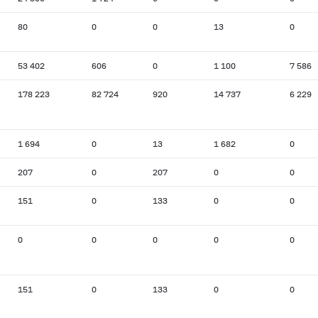
80
0
0
13
0
53 402
606
0
1 100
7 586
178 223
82 724
920
14 737
6 229
1 694
0
13
1 682
0
207
0
207
0
0
151
0
133
0
0
0
0
0
0
0
151
0
133
0
0