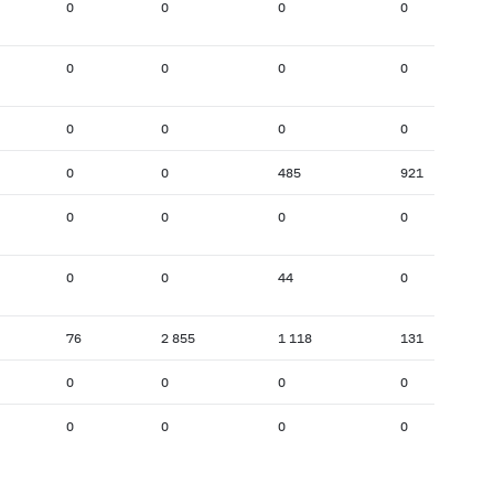
0
0
0
0
0
0
0
0
0
0
0
0
0
0
485
921
0
0
0
0
0
0
44
0
76
2 855
1 118
131
0
0
0
0
0
0
0
0