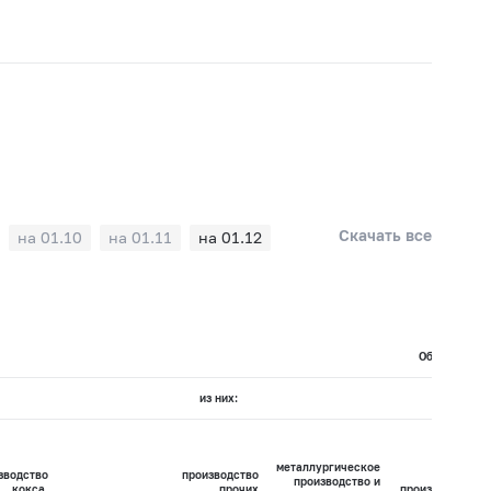
Скачать все
на 01.10
на 01.11
на 01.12
Объемы кред
из них:
металлургическое
зводство
производство
производство и
кокса,
прочих
производство