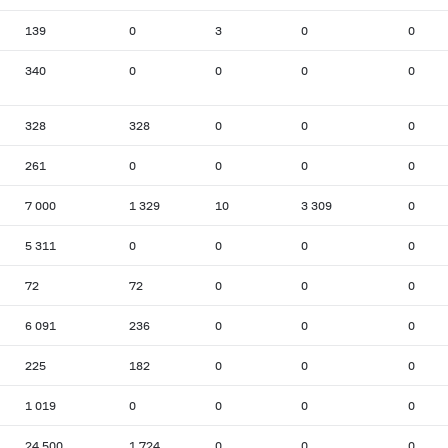
139
0
3
0
0
340
0
0
0
0
328
328
0
0
0
261
0
0
0
0
7 000
1 329
10
3 309
0
5 311
0
0
0
0
72
72
0
0
0
6 091
236
0
0
0
225
182
0
0
0
1 019
0
0
0
0
24 500
1 724
0
0
0