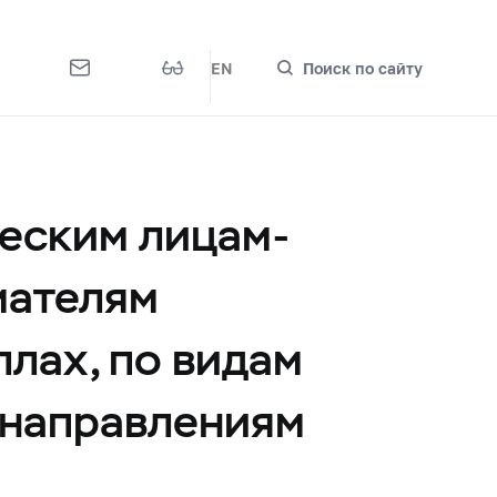
EN
Поиск по сайту
еским лицам-
мателям
лах, по видам
 направлениям