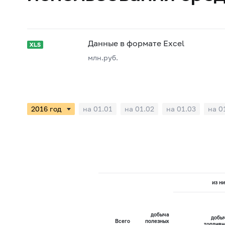
Данные в формате Excel
млн.руб.
на 01.01
на 01.02
на 01.03
на 0
из ни
добыча
добы
Всего
полезных
топливн