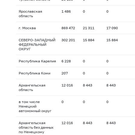
Ярославская
1 486
0
0
область
г. Москва
869 472
21 311
17 090
СЕВЕРО-ЗАПАДНЫЙ
302 201
15 884
15 884
ФЕДЕРАЛЬНЫЙ
ОКРУГ
Республика Карелия
6 228
0
0
Республика Коми
207
0
0
Архангельская
12 016
8 443
8 443
область
в том числе
0
0
0
Ненецкий
автономный округ
Архангельская
12 016
8 443
8 443
область без данных
по Ненецкому