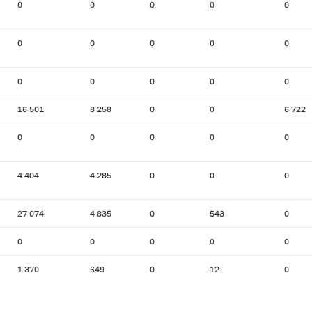
0
0
0
0
0
0
0
0
0
0
0
0
0
0
0
16 501
8 258
0
0
6 722
0
0
0
0
0
4 404
4 285
0
0
0
27 074
4 835
0
543
0
0
0
0
0
0
1 370
649
0
12
0