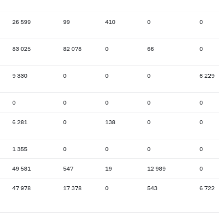
26 599
99
410
0
0
83 025
82 078
0
66
0
9 330
0
0
0
6 229
0
0
0
0
0
6 281
0
138
0
0
1 355
0
0
0
0
49 581
547
19
12 989
0
47 978
17 378
0
543
6 722