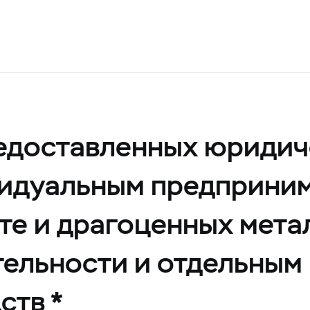
редоставленных юридич
видуальным предприни
те и драгоценных метал
ельности и отдельным
ств *