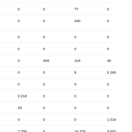
0
0
77
0
0
0
340
0
0
0
0
0
0
0
0
0
0
468
104
40
0
0
8
5 265
0
0
0
0
3 218
0
0
0
43
0
0
0
0
0
0
1 019
2 706
0
16 379
3 692