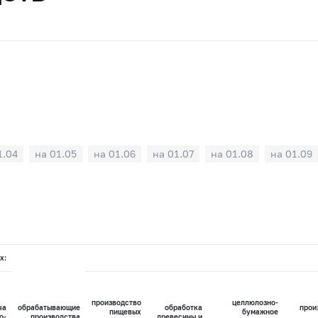
1.04
на 01.05
на 01.06
на 01.07
на 01.08
на 01.09
х:
производство
целлюлозно-
ча
обрабатывающие
обработка
прои
пищевых
бумажное
о-
производства
древесины и