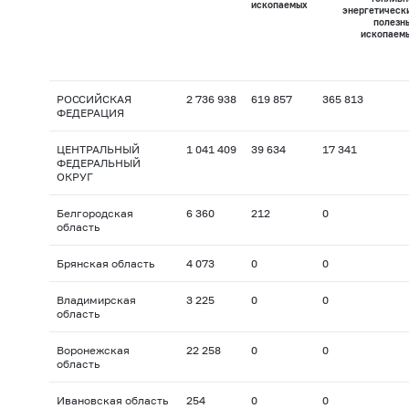
ископаемых
энергетическ
полезн
ископаем
РОССИЙСКАЯ
2 736 938
619 857
365 813
ФЕДЕРАЦИЯ
ЦЕНТРАЛЬНЫЙ
1 041 409
39 634
17 341
ФЕДЕРАЛЬНЫЙ
ОКРУГ
Белгородская
6 360
212
0
область
Брянская область
4 073
0
0
Владимирская
3 225
0
0
область
Воронежская
22 258
0
0
область
Ивановская область
254
0
0