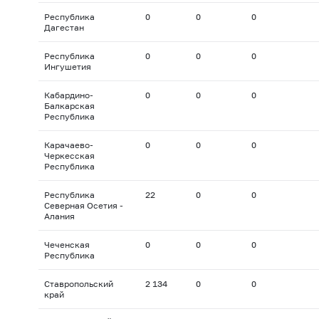
Республика
0
0
0
Дагестан
Республика
0
0
0
Ингушетия
Кабардино-
0
0
0
Балкарская
Республика
Карачаево-
0
0
0
Черкесская
Республика
Республика
22
0
0
Северная Осетия -
Алания
Чеченская
0
0
0
Республика
Ставропольский
2 134
0
0
край