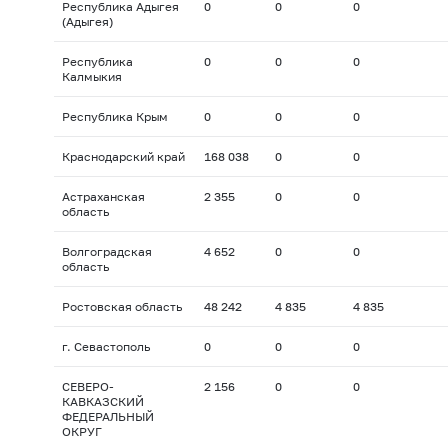
Республика Адыгея
0
0
0
(Адыгея)
Республика
0
0
0
Калмыкия
Республика Крым
0
0
0
Краснодарский край
168 038
0
0
Астраханская
2 355
0
0
область
Волгоградская
4 652
0
0
область
Ростовская область
48 242
4 835
4 835
г. Севастополь
0
0
0
СЕВЕРО-
2 156
0
0
КАВКАЗСКИЙ
ФЕДЕРАЛЬНЫЙ
ОКРУГ