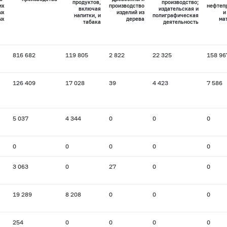
продуктов,
производство;
их
производство
нефтеп
включая
издательская и
ых
изделий из
и
напитки, и
полиграфическая
ых
дерева
ма
табака
деятельность
816 682
119 805
2 822
22 325
158 96
126 409
17 028
39
4 423
7 586
5 037
4 344
0
0
0
0
0
0
0
0
3 063
0
27
0
0
19 289
8 208
0
0
0
254
0
0
0
0