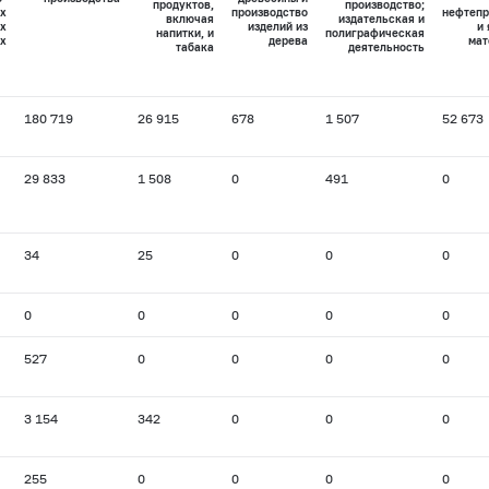
продуктов,
производство;
х
производство
нефтепр
включая
издательская и
х
изделий из
и
напитки, и
полиграфическая
х
дерева
мат
табака
деятельность
180 719
26 915
678
1 507
52 673
29 833
1 508
0
491
0
34
25
0
0
0
0
0
0
0
0
527
0
0
0
0
3 154
342
0
0
0
255
0
0
0
0