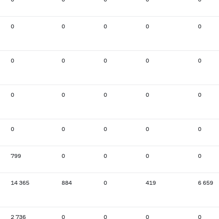
0
0
0
0
0
0
0
0
0
0
0
0
0
0
0
0
0
0
0
0
799
0
0
0
0
14 365
884
0
419
6 659
2 736
0
0
0
0