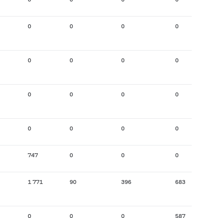
0
0
0
0
0
0
0
0
0
0
0
0
0
0
0
0
747
0
0
0
1 771
90
396
683
0
0
0
587