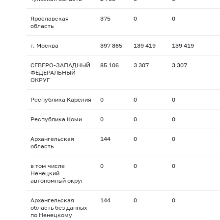
Ярославская
375
0
0
область
г. Москва
397 865
139 419
139 419
СЕВЕРО-ЗАПАДНЫЙ
85 106
3 307
3 307
ФЕДЕРАЛЬНЫЙ
ОКРУГ
Республика Карелия
0
0
0
Республика Коми
0
0
0
Архангельская
144
0
0
область
в том числе
0
0
0
Ненецкий
автономный округ
Архангельская
144
0
0
область без данных
по Ненецкому