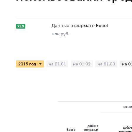
Данные в формате Excel
млн.руб.
на 01.01
на 01.02
на 01.03
на 0
из ни
добыча
добыч
Всего
полезных
топливн