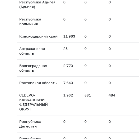
Республика Адыгея
0
0
0
(Адыгея)
Республика
0
0
0
Калмыкия
Краснодарский край
11 963
0
0
Астраханская
23
0
0
область
Волгоградская
2 770
0
0
область
Ростовская область
7 640
0
0
СЕВЕРО-
1 962
881
484
КАВКАЗСКИЙ
ФЕДЕРАЛЬНЫЙ
ОКРУГ
Республика
0
0
0
Дагестан
Республика
0
0
0