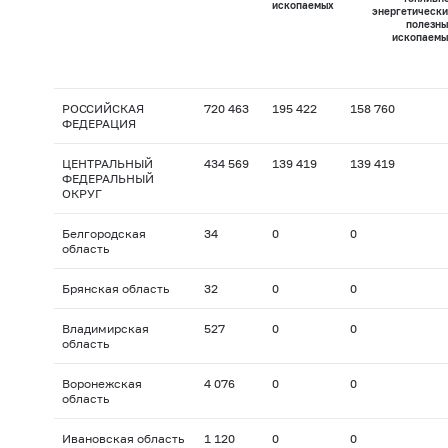
ископаемых
энергетически
полезны
ископаемы
РОССИЙСКАЯ
720 463
195 422
158 760
ФЕДЕРАЦИЯ
ЦЕНТРАЛЬНЫЙ
434 569
139 419
139 419
ФЕДЕРАЛЬНЫЙ
ОКРУГ
Белгородская
34
0
0
область
Брянская область
32
0
0
Владимирская
527
0
0
область
Воронежская
4 076
0
0
область
Ивановская область
1 120
0
0