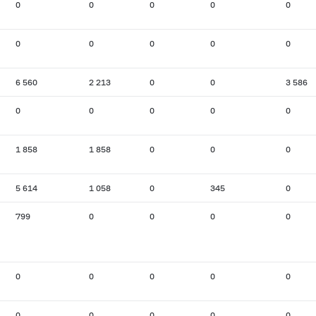
0
0
0
0
0
0
0
0
0
0
6 560
2 213
0
0
3 586
0
0
0
0
0
1 858
1 858
0
0
0
5 614
1 058
0
345
0
799
0
0
0
0
0
0
0
0
0
0
0
0
0
0