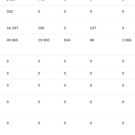
332
0
0
0
0
16 297
195
0
137
0
49 965
19 000
504
98
1 066
0
0
0
0
0
0
0
0
0
0
0
0
0
0
0
0
0
0
0
0
0
0
0
0
0