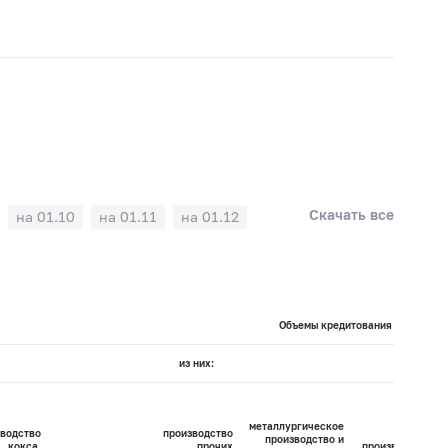
Скачать все
на 01.10
на 01.11
на 01.12
Объемы кредитования по видам э
из них:
металлургическое
водство
производство
производство и
кокса,
прочих
производство