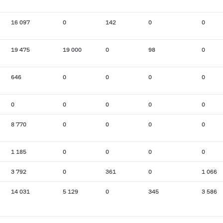
16 097
0
142
0
0
19 475
19 000
0
98
0
646
0
0
0
0
0
0
0
0
0
8 770
0
0
0
0
1 185
0
0
0
0
3 792
0
361
0
1 066
14 031
5 129
0
345
3 586