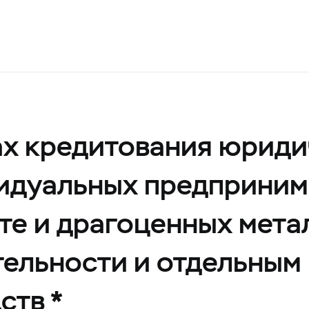
х кредитования юриди
видуальных предприним
те и драгоценных мета
ельности и отдельным
ств *