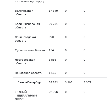
автономному округу
Вологодская
17 549
0
0
область
Калининградская
20 731
0
0
область
Ленинградская
973
0
0
область
Мурманская область
154
0
0
Новгородская
8 836
0
0
область
Псковская область
1 185
0
0
г. Санкт-Петербург
35 532
3 307
3 307
ЮЖНЫЙ
22 396
0
0
ФЕДЕРАЛЬНЫЙ
ОКРУГ