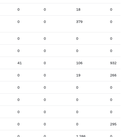
0
0
18
0
0
0
379
0
0
0
0
0
0
0
0
0
41
0
106
932
0
0
19
266
0
0
0
0
0
0
0
0
0
0
0
0
0
0
0
295
0
0
1 286
0