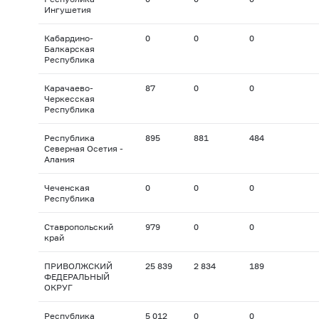
Ингушетия
Кабардино-
0
0
0
Балкарская
Республика
Карачаево-
87
0
0
Черкесская
Республика
Республика
895
881
484
Северная Осетия -
Алания
Чеченская
0
0
0
Республика
Ставропольский
979
0
0
край
ПРИВОЛЖСКИЙ
25 839
2 834
189
ФЕДЕРАЛЬНЫЙ
ОКРУГ
Республика
5 012
0
0