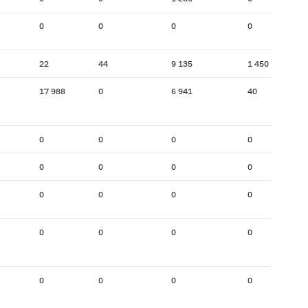
0
0
0
0
22
44
9 135
1 450
17 988
0
6 941
40
0
0
0
0
0
0
0
0
0
0
0
0
0
0
0
0
0
0
0
0