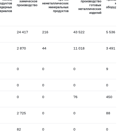
химическое
производство
одуктов
неметаллических
машин и
производство
готовых
 ядерных
минеральных
оборудования
металлических
ериалов
продуктов
изделий
24 417
216
43 522
5 536
2 870
44
11 018
3 491
0
0
0
9
0
0
0
0
0
0
76
450
2 725
0
0
88
82
0
0
0