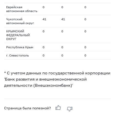
Еврейская
0
0
0
автономная область
Чукотский
41
41
0
автономный округ
КРЫМСКИЙ
0
0
0
ФЕДЕРАЛЬНЫЙ
ОКРУГ
Республика Крым
0
0
0
г. Севастополь
0
0
0
* С учетом данных по государственной корпорации
'Банк развития и внешнеэкономической
деятельности (Внешэкономбанк)'
Страница была полезной?