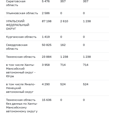
Саратовская
5 476
357
357
область
Ульяновская область
2 586
0
0
УРАЛЬСКИЙ
87 198
2 610
1 238
ФЕДЕРАЛЬНЫЙ
ОКРУГ
Курганская область
1 419
0
0
Свердловская
50 825
162
0
область
Тюменская область
23 884
1 238
1 238
в том числе Ханты-
3 958
714
714
Мансийский
автономный округ -
Югра
в том числе Ямало-
4 290
524
524
Ненецкий
автономный округ
Тюменская область
15 636
0
0
без данных по Ханты-
Мансийскому
автономному округу