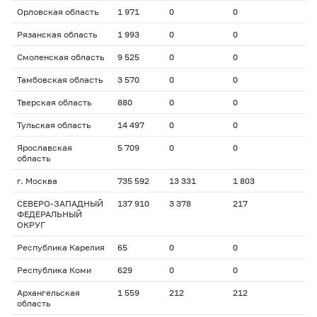
Орловская область
1 971
0
0
Рязанская область
1 993
0
0
Смоленская область
9 525
0
0
Тамбовская область
3 570
0
0
Тверская область
880
0
0
Тульская область
14 497
0
0
Ярославская
5 709
0
0
область
г. Москва
735 592
13 331
1 803
СЕВЕРО-ЗАПАДНЫЙ
137 910
3 378
217
ФЕДЕРАЛЬНЫЙ
ОКРУГ
Республика Карелия
65
0
0
Республика Коми
629
0
0
Архангельская
1 559
212
212
область