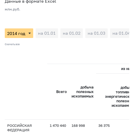
Данные в формате Excel
млн.руб.
на 01.01
на 01.02
на 01.03
на 01.04
Скачать все
из них:
добыча
добыча
Всего
полезных
топливно-
ископаемых
энергетических
полезных
ископаемых
РОССИЙСКАЯ
1 470 440
168 998
36 375
ФЕДЕРАЦИЯ