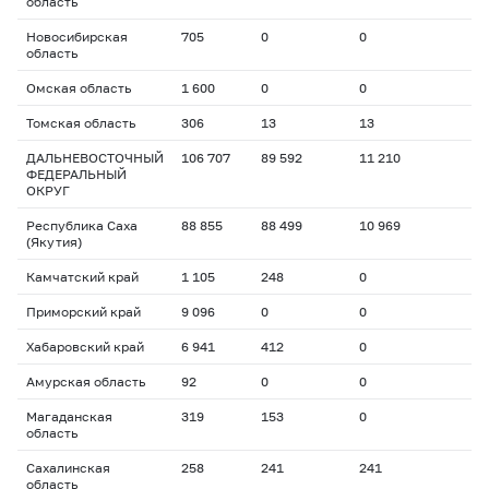
область
Новосибирская
705
0
0
область
Омская область
1 600
0
0
Томская область
306
13
13
ДАЛЬНЕВОСТОЧНЫЙ
106 707
89 592
11 210
ФЕДЕРАЛЬНЫЙ
ОКРУГ
Республика Саха
88 855
88 499
10 969
(Якутия)
Камчатский край
1 105
248
0
Приморский край
9 096
0
0
Хабаровский край
6 941
412
0
Амурская область
92
0
0
Магаданская
319
153
0
область
Сахалинская
258
241
241
область