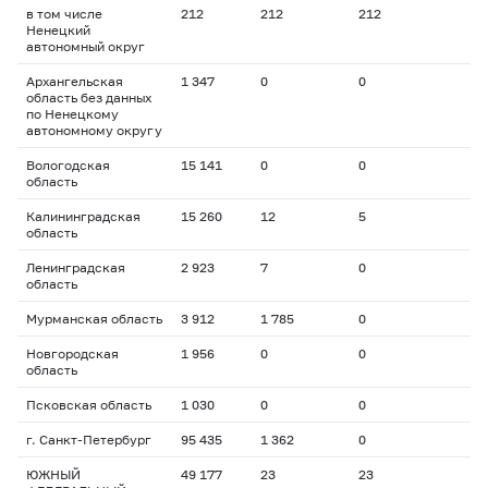
в том числе
212
212
212
Ненецкий
автономный округ
Архангельская
1 347
0
0
область без данных
по Ненецкому
автономному округу
Вологодская
15 141
0
0
область
Калининградская
15 260
12
5
область
Ленинградская
2 923
7
0
область
Мурманская область
3 912
1 785
0
Новгородская
1 956
0
0
область
Псковская область
1 030
0
0
г. Санкт-Петербург
95 435
1 362
0
ЮЖНЫЙ
49 177
23
23