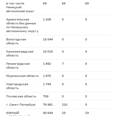
в том числе
69
69
69
Ненецкий
автономный округ
Архангельская
1 208
0
0
область без данных
по Ненецкому
автономному округу
Вологодская
15 044
0
0
область
Калининградская
10 016
4
4
область
Ленинградская
1 892
7
0
область
Мурманская область
1 875
0
0
Новгородская
1 749
0
0
область
Псковская область
759
0
0
г. Санкт-Петербург
76 981
210
0
ЮЖНЫЙ
40 649
23
23