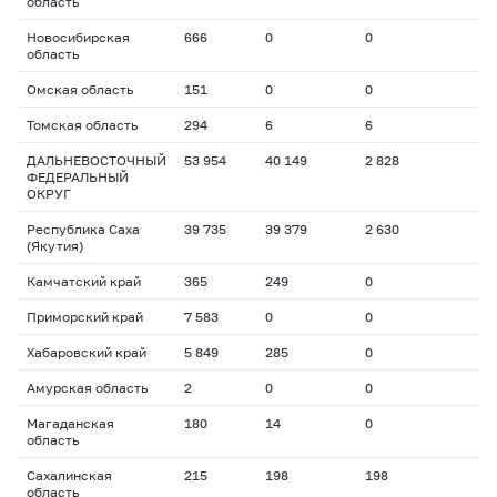
область
Новосибирская
666
0
0
область
Омская область
151
0
0
Томская область
294
6
6
ДАЛЬНЕВОСТОЧНЫЙ
53 954
40 149
2 828
ФЕДЕРАЛЬНЫЙ
ОКРУГ
Республика Саха
39 735
39 379
2 630
(Якутия)
Камчатский край
365
249
0
Приморский край
7 583
0
0
Хабаровский край
5 849
285
0
Амурская область
2
0
0
Магаданская
180
14
0
область
Сахалинская
215
198
198
область