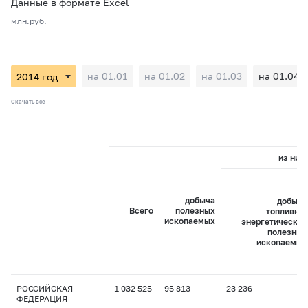
Данные в формате Excel
млн.руб.
на 01.01
на 01.02
на 01.03
на 01.04
Скачать все
из них:
добыча
добыча
Всего
полезных
топливно-
ископаемых
энергетических
полезных
ископаемых
РОССИЙСКАЯ
1 032 525
95 813
23 236
ФЕДЕРАЦИЯ