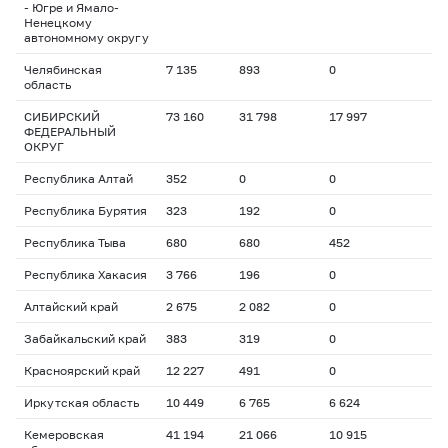
- Югре и Ямало-
Ненецкому
автономному округу
Челябинская
7 135
893
0
область
СИБИРСКИЙ
73 160
31 798
17 997
ФЕДЕРАЛЬНЫЙ
ОКРУГ
Республика Алтай
352
0
0
Республика Бурятия
323
192
0
Республика Тыва
680
680
452
Республика Хакасия
3 766
196
0
Алтайский край
2 675
2 082
0
Забайкальский край
383
319
0
Красноярский край
12 227
491
0
Иркутская область
10 449
6 765
6 624
Кемеровская
41 194
21 066
10 915