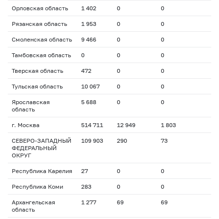
Орловская область
1 402
0
0
Рязанская область
1 953
0
0
Смоленская область
9 466
0
0
Тамбовская область
0
0
0
Тверская область
472
0
0
Тульская область
10 067
0
0
Ярославская
5 688
0
0
область
г. Москва
514 711
12 949
1 803
СЕВЕРО-ЗАПАДНЫЙ
109 903
290
73
ФЕДЕРАЛЬНЫЙ
ОКРУГ
Республика Карелия
27
0
0
Республика Коми
283
0
0
Архангельская
1 277
69
69
область