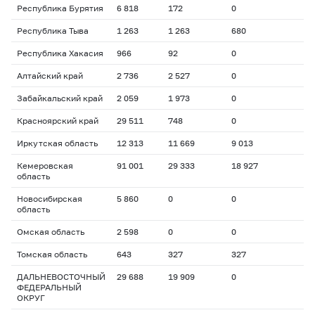
Республика Бурятия
6 818
172
0
Республика Тыва
1 263
1 263
680
Республика Хакасия
966
92
0
Алтайский край
2 736
2 527
0
Забайкальский край
2 059
1 973
0
Красноярский край
29 511
748
0
Иркутская область
12 313
11 669
9 013
Кемеровская
91 001
29 333
18 927
область
Новосибирская
5 860
0
0
область
Омская область
2 598
0
0
Томская область
643
327
327
ДАЛЬНЕВОСТОЧНЫЙ
29 688
19 909
0
ФЕДЕРАЛЬНЫЙ
ОКРУГ