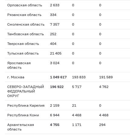
Орловская область
2 633
0
0
Рязанская область
334
0
0
Смоленская область
7 357
0
0
Тамбовская область
252
0
0
Тверская область
404
0
0
Тульская область
21 405
0
0
Ярославская
3 024
0
0
область
г. Москва
1 049 617
193 833
191 589
СЕВЕРО-ЗАПАДНЫЙ
196 922
5 717
4 762
ФЕДЕРАЛЬНЫЙ
ОКРУГ
Республика Карелия
2 159
21
0
Республика Коми
6 944
4 468
4 468
Архангельская
4 755
1 171
294
область