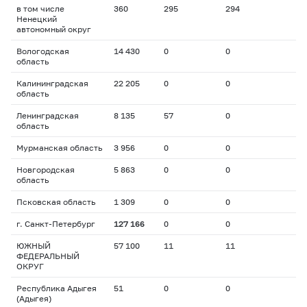
в том числе
360
295
294
Ненецкий
автономный округ
Вологодская
14 430
0
0
область
Калининградская
22 205
0
0
область
Ленинградская
8 135
57
0
область
Мурманская область
3 956
0
0
Новгородская
5 863
0
0
область
Псковская область
1 309
0
0
г. Санкт-Петербург
127 166
0
0
ЮЖНЫЙ
57 100
11
11
ФЕДЕРАЛЬНЫЙ
ОКРУГ
Республика Адыгея
51
0
0
(Адыгея)