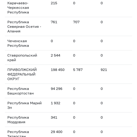
Карачаево-
215
0
0
Черкесская
Республика
Республика
761
707
0
Северная Осетия -
Алания
Чеченская
0
0
0
Республика
Ставропольский
2 544
0
0
край
ПРИВОЛЖСКИЙ
198 450
5 787
921
ФЕДЕРАЛЬНЫЙ
ОКРУГ
Республика
94 296
0
0
Башкортостан
Республика Марий
1 932
0
0
Эл
Республика
341
0
0
Мордовия
Республика
29 400
0
0
Татарстан