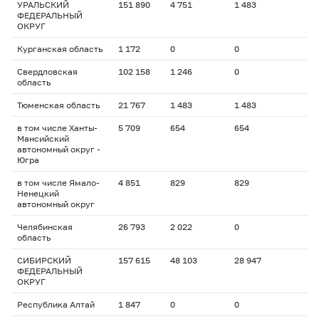
УРАЛЬСКИЙ
151 890
4 751
1 483
ФЕДЕРАЛЬНЫЙ
ОКРУГ
Курганская область
1 172
0
0
Свердловская
102 158
1 246
0
область
Тюменская область
21 767
1 483
1 483
в том числе Ханты-
5 709
654
654
Мансийский
автономный округ -
Югра
в том числе Ямало-
4 851
829
829
Ненецкий
автономный округ
Челябинская
26 793
2 022
0
область
СИБИРСКИЙ
157 615
48 103
28 947
ФЕДЕРАЛЬНЫЙ
ОКРУГ
Республика Алтай
1 847
0
0