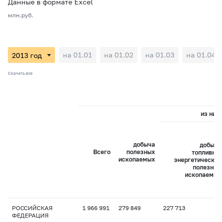
Данные в формате Excel
млн.руб.
на 01.01
на 01.02
на 01.03
на 01.04
Скачать все
из них:
добыча
добыча
Всего
полезных
топливно-
ископаемых
энергетических
полезных
ископаемых
РОССИЙСКАЯ
1 966 991
279 849
227 713
ФЕДЕРАЦИЯ