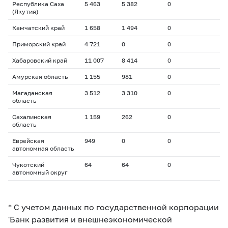
Республика Саха
5 463
5 382
0
(Якутия)
Камчатский край
1 658
1 494
0
Приморский край
4 721
0
0
Хабаровский край
11 007
8 414
0
Амурская область
1 155
981
0
Магаданская
3 512
3 310
0
область
Сахалинская
1 159
262
0
область
Еврейская
949
0
0
автономная область
Чукотский
64
64
0
автономный округ
* С учетом данных по государственной корпорации
'Банк развития и внешнеэкономической