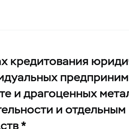
х кредитования юриди
видуальных предприним
те и драгоценных мета
ельности и отдельным
ств *