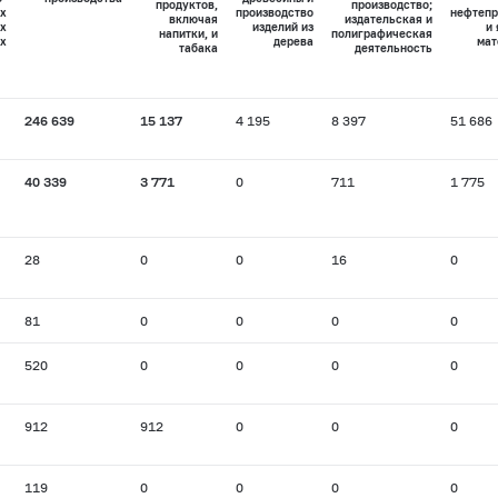
продуктов,
производство;
х
производство
нефтепр
включая
издательская и
х
изделий из
и
напитки, и
полиграфическая
х
дерева
мат
табака
деятельность
246 639
15 137
4 195
8 397
51 686
40 339
3 771
0
711
1 775
28
0
0
16
0
81
0
0
0
0
520
0
0
0
0
912
912
0
0
0
119
0
0
0
0