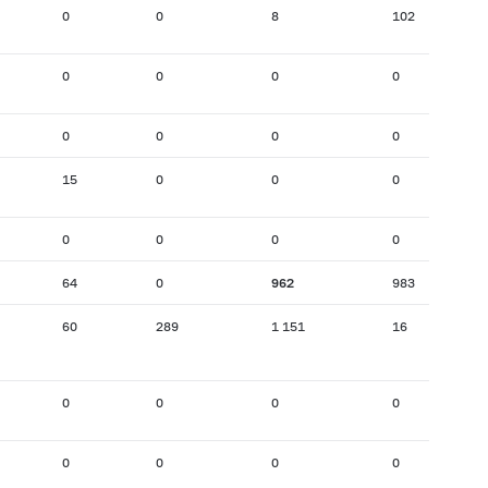
0
0
8
102
0
0
0
0
0
0
0
0
15
0
0
0
0
0
0
0
64
0
962
983
60
289
1 151
16
0
0
0
0
0
0
0
0