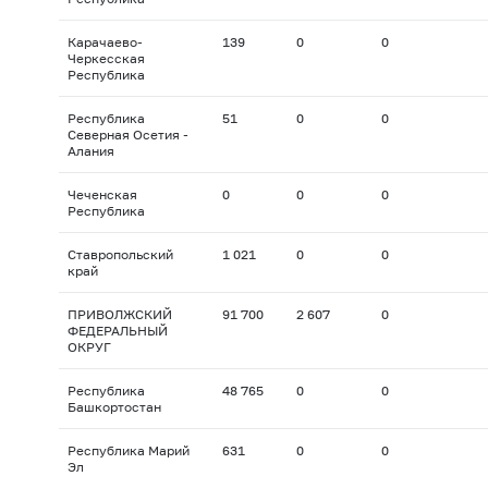
Карачаево-
139
0
0
Черкесская
Республика
Республика
51
0
0
Северная Осетия -
Алания
Чеченская
0
0
0
Республика
Ставропольский
1 021
0
0
край
ПРИВОЛЖСКИЙ
91 700
2 607
0
ФЕДЕРАЛЬНЫЙ
ОКРУГ
Республика
48 765
0
0
Башкортостан
Республика Марий
631
0
0
Эл