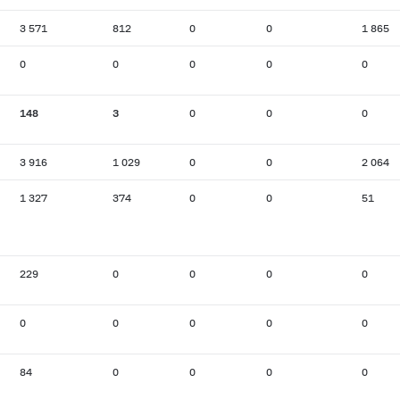
3 571
812
0
0
1 865
0
0
0
0
0
148
3
0
0
0
3 916
1 029
0
0
2 064
1 327
374
0
0
51
229
0
0
0
0
0
0
0
0
0
84
0
0
0
0