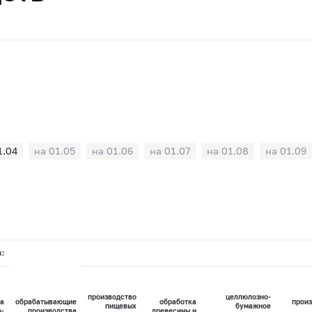
1.04
на 01.05
на 01.06
на 01.07
на 01.08
на 01.09
х:
производство
целлюлозно-
а
обрабатывающие
обработка
произ
пищевых
бумажное
о-
производства
древесины и