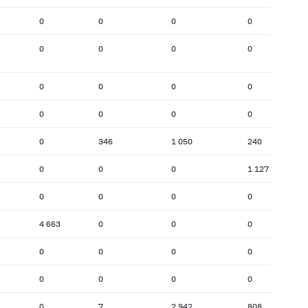
0
0
0
0
0
0
0
0
0
0
0
0
0
0
0
0
0
346
1 050
240
0
0
0
1 127
0
0
0
0
4 663
0
0
0
0
0
0
0
0
0
0
0
0
7
2 942
808