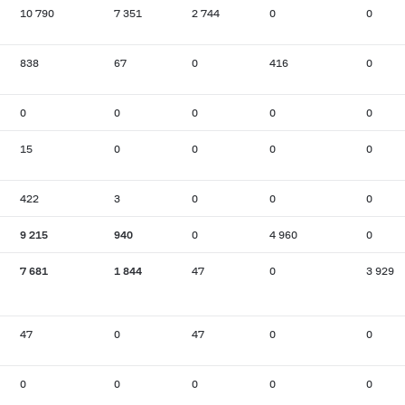
10 790
7 351
2 744
0
0
838
67
0
416
0
0
0
0
0
0
15
0
0
0
0
422
3
0
0
0
9 215
940
0
4 960
0
7 681
1 844
47
0
3 929
47
0
47
0
0
0
0
0
0
0