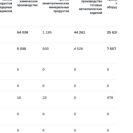
химическое
производство
одуктов
неметаллических
машин и
производство
готовых
 ядерных
минеральных
оборудования
металлических
ериалов
продуктов
изделий
64 038
1 195
44 261
25 620
5 035
500
4 526
7 557
0
0
0
0
0
0
0
0
16
23
0
478
0
0
0
0
0
0
0
0