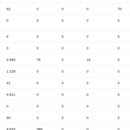
92
5
0
0
70
0
0
0
0
0
6
0
0
0
0
0
0
0
0
0
3 389
76
0
16
0
1 128
0
0
0
0
41
0
0
0
0
4 811
0
0
0
0
0
0
0
0
0
90
0
0
0
0
4 522
765
0
0
0