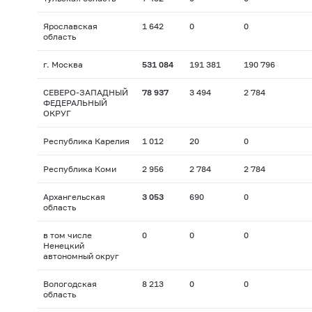
Ярославская
1 642
0
0
область
г. Москва
531 084
191 381
190 796
СЕВЕРО-ЗАПАДНЫЙ
78 937
3 494
2 784
ФЕДЕРАЛЬНЫЙ
ОКРУГ
Республика Карелия
1 012
20
0
Республика Коми
2 956
2 784
2 784
Архангельская
3 053
690
0
область
в том числе
0
0
0
Ненецкий
автономный округ
Вологодская
8 213
0
0
область