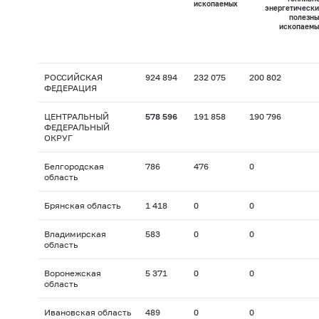
ископаемых
энергетически
полезны
ископаемы
РОССИЙСКАЯ
924 894
232 075
200 802
ФЕДЕРАЦИЯ
ЦЕНТРАЛЬНЫЙ
578 596
191 858
190 796
ФЕДЕРАЛЬНЫЙ
ОКРУГ
Белгородская
786
476
0
область
Брянская область
1 418
0
0
Владимирская
583
0
0
область
Воронежская
5 371
0
0
область
Ивановская область
489
0
0