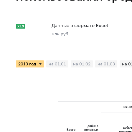
Данные в формате Excel
млн.руб.
на 01.01
на 01.02
на 01.03
на 0
из ни
добыча
добыч
Всего
полезных
топливн