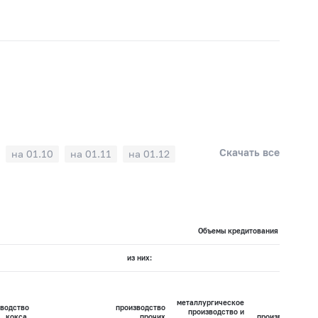
Скачать все
на 01.10
на 01.11
на 01.12
Объемы кредитования по видам э
из них:
металлургическое
водство
производство
производство и
кокса,
прочих
производство