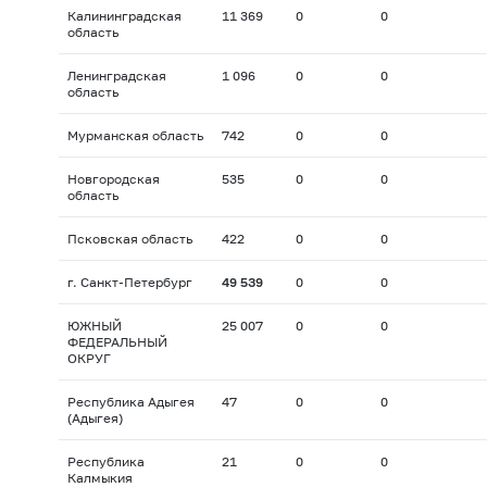
Калининградская
11 369
0
0
область
Ленинградская
1 096
0
0
область
Мурманская область
742
0
0
Новгородская
535
0
0
область
Псковская область
422
0
0
г. Санкт-Петербург
49 539
0
0
ЮЖНЫЙ
25 007
0
0
ФЕДЕРАЛЬНЫЙ
ОКРУГ
Республика Адыгея
47
0
0
(Адыгея)
Республика
21
0
0
Калмыкия