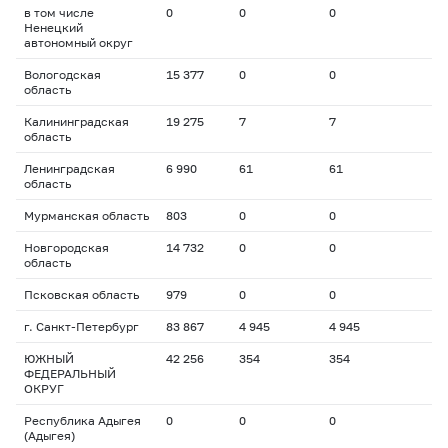
в том числе
0
0
0
Ненецкий
автономный округ
Вологодская
15 377
0
0
область
Калининградская
19 275
7
7
область
Ленинградская
6 990
61
61
область
Мурманская область
803
0
0
Новгородская
14 732
0
0
область
Псковская область
979
0
0
г. Санкт-Петербург
83 867
4 945
4 945
ЮЖНЫЙ
42 256
354
354
ФЕДЕРАЛЬНЫЙ
ОКРУГ
Республика Адыгея
0
0
0
(Адыгея)