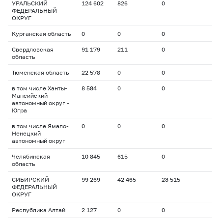
УРАЛЬСКИЙ
124 602
826
0
ФЕДЕРАЛЬНЫЙ
ОКРУГ
Курганская область
0
0
0
Свердловская
91 179
211
0
область
Тюменская область
22 578
0
0
в том числе Ханты-
8 584
0
0
Мансийский
автономный округ -
Югра
в том числе Ямало-
0
0
0
Ненецкий
автономный округ
Челябинская
10 845
615
0
область
СИБИРСКИЙ
99 269
42 465
23 515
ФЕДЕРАЛЬНЫЙ
ОКРУГ
Республика Алтай
2 127
0
0