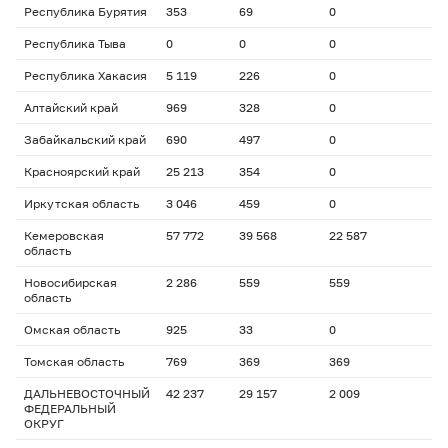
Республика Бурятия
353
69
0
Республика Тыва
0
0
0
Республика Хакасия
5 119
226
0
Алтайский край
969
328
0
Забайкальский край
690
497
0
Красноярский край
25 213
354
0
Иркутская область
3 046
459
0
Кемеровская
57 772
39 568
22 587
область
Новосибирская
2 286
559
559
область
Омская область
925
33
0
Томская область
769
369
369
ДАЛЬНЕВОСТОЧНЫЙ
42 237
29 157
2 009
ФЕДЕРАЛЬНЫЙ
ОКРУГ