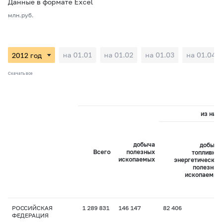
Данные в формате Excel
млн.руб.
на 01.01
на 01.02
на 01.03
на 01.04
Скачать все
из них:
добыча
добыча
Всего
полезных
топливно-
ископаемых
энергетических
полезных
ископаемых
РОССИЙСКАЯ
1 289 831
146 147
82 406
ФЕДЕРАЦИЯ