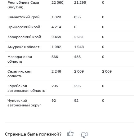
Республика Саха
22 060
21 295
0
(Якутия)
Камчатский край
1 323
855
0
Приморский край
4 214
0
0
Хабаровский край
9 459
2 231
0
Амурская область
1 982
1 943
0
Магаданская
566
435
0
область
Сахалинская
2 246
2 009
2 009
область
Еврейская
295
295
0
автономная область
Чукотский
92
92
0
автономный округ
Страница была полезной?