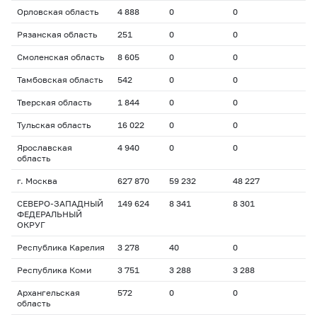
Орловская область
4 888
0
0
Рязанская область
251
0
0
Смоленская область
8 605
0
0
Тамбовская область
542
0
0
Тверская область
1 844
0
0
Тульская область
16 022
0
0
Ярославская
4 940
0
0
область
г. Москва
627 870
59 232
48 227
СЕВЕРО-ЗАПАДНЫЙ
149 624
8 341
8 301
ФЕДЕРАЛЬНЫЙ
ОКРУГ
Республика Карелия
3 278
40
0
Республика Коми
3 751
3 288
3 288
Архангельская
572
0
0
область