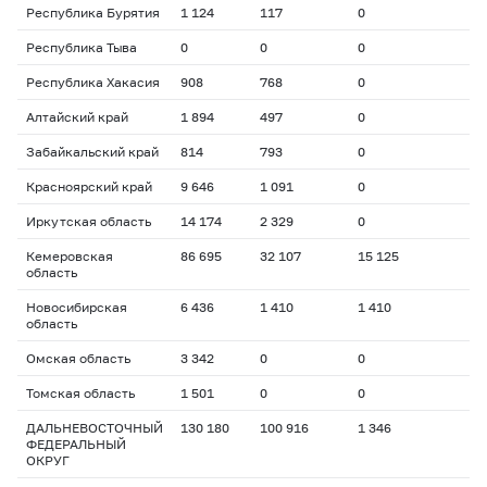
Республика Бурятия
1 124
117
0
Республика Тыва
0
0
0
Республика Хакасия
908
768
0
Алтайский край
1 894
497
0
Забайкальский край
814
793
0
Красноярский край
9 646
1 091
0
Иркутская область
14 174
2 329
0
Кемеровская
86 695
32 107
15 125
область
Новосибирская
6 436
1 410
1 410
область
Омская область
3 342
0
0
Томская область
1 501
0
0
ДАЛЬНЕВОСТОЧНЫЙ
130 180
100 916
1 346
ФЕДЕРАЛЬНЫЙ
ОКРУГ