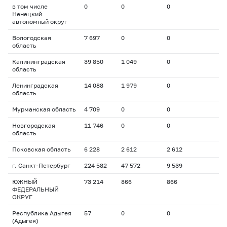
в том числе
0
0
0
Ненецкий
автономный округ
Вологодская
7 697
0
0
область
Калининградская
39 850
1 049
0
область
Ленинградская
14 088
1 979
0
область
Мурманская область
4 709
0
0
Новгородская
11 746
0
0
область
Псковская область
6 228
2 612
2 612
г. Санкт-Петербург
224 582
47 572
9 539
ЮЖНЫЙ
73 214
866
866
ФЕДЕРАЛЬНЫЙ
ОКРУГ
Республика Адыгея
57
0
0
(Адыгея)