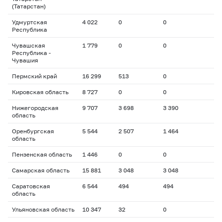
(Татарстан)
Удмуртская
4 022
0
0
Республика
Чувашская
1 779
0
0
Республика -
Чувашия
Пермский край
16 299
513
0
Кировская область
8 727
0
0
Нижегородская
9 707
3 698
3 390
область
Оренбургская
5 544
2 507
1 464
область
Пензенская область
1 446
0
0
Самарская область
15 881
3 048
3 048
Саратовская
6 544
494
494
область
Ульяновская область
10 347
32
0