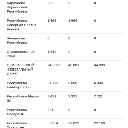
Карачаево-
980
0
0
Черкесская
Республика
Республика
1 669
1 664
0
Северная Осетия -
Алания
Чеченская
0
0
0
Республика
Ставропольский
1 630
0
0
край
ПРИВОЛЖСКИЙ
240 589
46 801
44 096
ФЕДЕРАЛЬНЫЙ
ОКРУГ
Республика
91 739
6 655
6 303
Башкортостан
Республика Марий
8 499
7 231
7 231
Эл
Республика
401
0
0
Мордовия
Республика
59 654
22 622
22 166
Татарстан