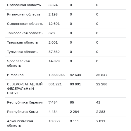
Орловская область
3 874
0
0
Рязанская область
2 198
0
0
Смоленская область
12 601
0
0
Тамбовская область
828
0
0
Тверская область
2 001
0
0
Тульская область
37 362
0
0
Ярославская
14 879
0
0
область
г. Москва
1 353 245
42 634
35 847
СЕВЕРО-ЗАПАДНЫЙ
331 221
63 691
22 286
ФЕДЕРАЛЬНЫЙ
ОКРУГ
Республика Карелия
7 484
85
41
Республика Коми
4 484
2 284
2 283
Архангельская
10 353
8 111
7 811
область