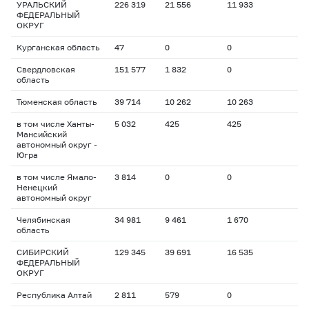
УРАЛЬСКИЙ
226 319
21 556
11 933
ФЕДЕРАЛЬНЫЙ
ОКРУГ
Курганская область
47
0
0
Свердловская
151 577
1 832
0
область
Тюменская область
39 714
10 262
10 263
в том числе Ханты-
5 032
425
425
Мансийский
автономный округ -
Югра
в том числе Ямало-
3 814
0
0
Ненецкий
автономный округ
Челябинская
34 981
9 461
1 670
область
СИБИРСКИЙ
129 345
39 691
16 535
ФЕДЕРАЛЬНЫЙ
ОКРУГ
Республика Алтай
2 811
579
0