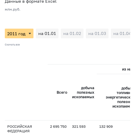
Данные в формате Excel
млн.руб.
на 01.01
на 01.02
на 01.03
на 01.04
Скачать все
из них:
добыча
добыча
Всего
полезных
топливно-
ископаемых
энергетических
полезных
ископаемых
РОССИЙСКАЯ
2 695 750
321 593
132 909
ФЕДЕРАЦИЯ