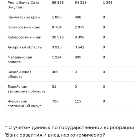
Республика Саха
86 836
84 319
1 346
(Якутия)
Камчатский край
1 803
468
0
Приморский край
8 754
2 079
0
Хабаровский край
26 516
9 398
0
Амурская область
3 915
3 542
0
Магаданская
1 224
993
0
область
Сахалинская
366
0
0
область
Еврейская
31
0
0
автономная область
Чукотский
735
117
0
автономный округ
* С учетом данных по государственной корпорации
'Банк развития и внешнеэкономической