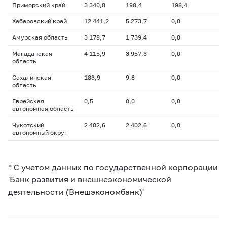
Приморский край
3 340,8
198,4
198,4
Хабаровский край
12 441,2
5 273,7
0,0
Амурская область
3 178,7
1 739,4
0,0
Магаданская
4 115,9
3 957,3
0,0
область
Сахалинская
183,9
9,8
0,0
область
Еврейская
0,5
0,0
0,0
автономная область
Чукотский
2 402,6
2 402,6
0,0
автономный округ
* С учетом данных по государственной корпорации
'Банк развития и внешнеэкономической
деятельности (Внешэкономбанк)'