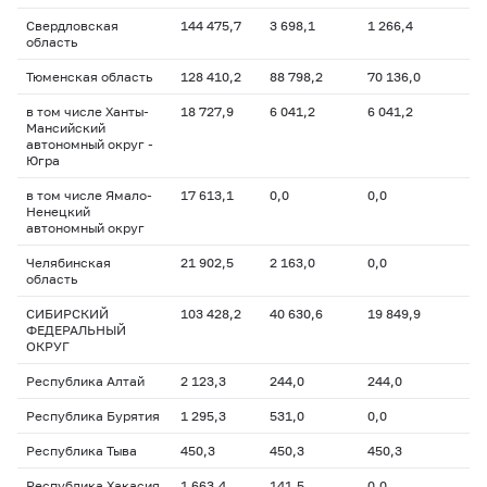
Свердловская
144 475,7
3 698,1
1 266,4
область
Тюменская область
128 410,2
88 798,2
70 136,0
в том числе Ханты-
18 727,9
6 041,2
6 041,2
Мансийский
автономный округ -
Югра
в том числе Ямало-
17 613,1
0,0
0,0
Ненецкий
автономный округ
Челябинская
21 902,5
2 163,0
0,0
область
СИБИРСКИЙ
103 428,2
40 630,6
19 849,9
ФЕДЕРАЛЬНЫЙ
ОКРУГ
Республика Алтай
2 123,3
244,0
244,0
Республика Бурятия
1 295,3
531,0
0,0
Республика Тыва
450,3
450,3
450,3
Республика Хакасия
1 663,4
141,5
0,0