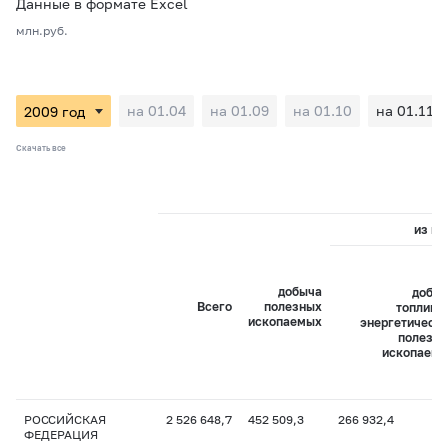
Данные в формате Excel
млн.руб.
на 01.04
на 01.09
на 01.10
на 01.11
Скачать все
из ни
добыча
добы
Всего
полезных
топливн
ископаемых
энергетическ
полезн
ископаем
РОССИЙСКАЯ
2 526 648,7
452 509,3
266 932,4
ФЕДЕРАЦИЯ