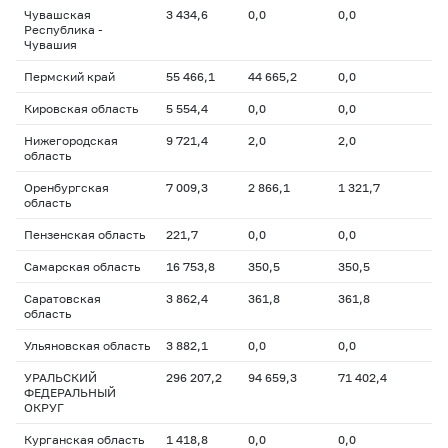
Чувашская
3 434,6
0,0
0,0
Республика -
Чувашия
Пермский край
55 466,1
44 665,2
0,0
Кировская область
5 554,4
0,0
0,0
Нижегородская
9 721,4
2,0
2,0
область
Оренбургская
7 009,3
2 866,1
1 321,7
область
Пензенская область
221,7
0,0
0,0
Самарская область
16 753,8
350,5
350,5
Саратовская
3 862,4
361,8
361,8
область
Ульяновская область
3 882,1
0,0
0,0
УРАЛЬСКИЙ
296 207,2
94 659,3
71 402,4
ФЕДЕРАЛЬНЫЙ
ОКРУГ
Курганская область
1 418,8
0,0
0,0