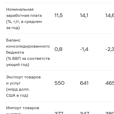
Номинальная
11,5
14,1
14,
заработная плата
(%, г/г, в среднем
за год)
Баланс
консолидированного
0,8
-1,4
-2,
бюджета
(% ВВП за соответств
ующий год)
Экспорт товаров
550
641
46
и услуг
(млрд долл.
США в год)
Импорт товаров
377
347
38
и услуг