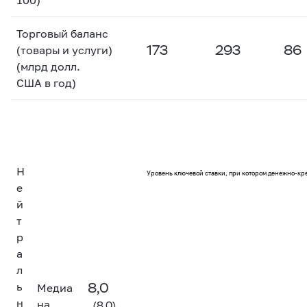
Торговый баланс
173
293
86
(товары и услуги)
(млрд долл.
США в год)
Н
Уровень ключевой ставки, при котором денежно-кр
е
й
т
р
а
л
8,0
ь
Медиа
н
на
(8,0)