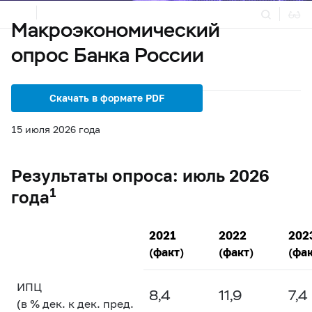
Макроэкономический
опрос Банка России
Статистика
Денежно-кредитная политика
Скачать в формате PDF
15 июля 2026 года
Результаты опроса: июль 2026
1
года
2021
2022
202
(факт)
(факт)
(фак
ИПЦ
8,4
11,9
7,4
(в % дек. к дек. пред.