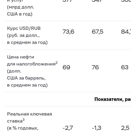
(млрд долл.
США в год)
Курс USD/RUB
73,6
67,5
84,
(руб. за долл.,
в среднем за год)
Цена нефти
2
для налогобложения
69
76
63
(долл.
США за баррель,
в среднем за год)
Показатели, ра
Реальная ключевая
3
ставка
-2,7
-1,3
2,5
(в % годовых,