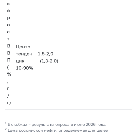
ы
й
р
о
с
т
В
Центр.
В
тенден
1,5-2,0
П
ция
(1,3-2,0)
(
10-90%
%
,
г
/
г)
1
В скобках – результаты опроса в июне 2026 года.
2
Цена российской нефти, определяемая для целей