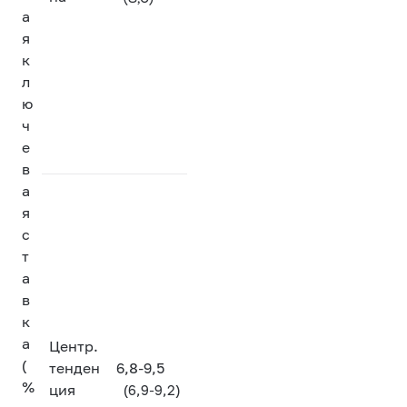
а
я
к
л
ю
ч
е
в
а
я
с
т
а
в
к
а
Центр.
(
тенден
6,8-9,5
%
ция
(6,9-9,2)