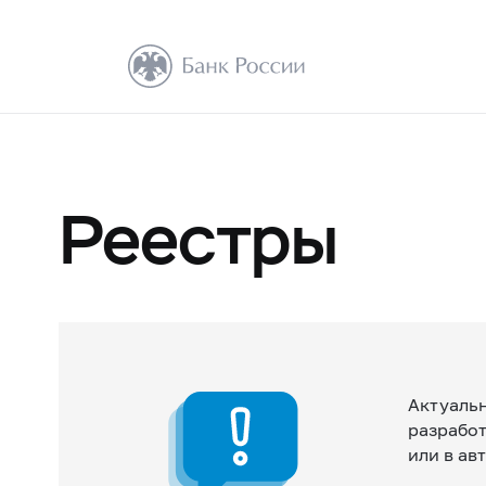
Реестры
Актуаль
разрабо
или в а