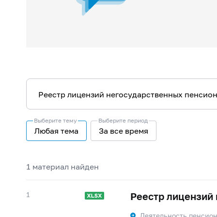
Выберите тему
Выберите период
Любая тема
За все время
1 материал найден
1
Реестр лицензий
Деятельность пенсио