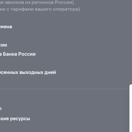
ля звонков из регионов России)
вии с тарифами вашего оператора)
бмена
сии
в Банка России
есенных выходных дней
ы
ские ресурсы