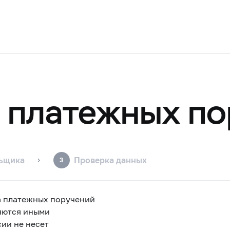
 платежных п
льщика
Проверка данных
3
а платежных поручений
яются иными
ии не несет