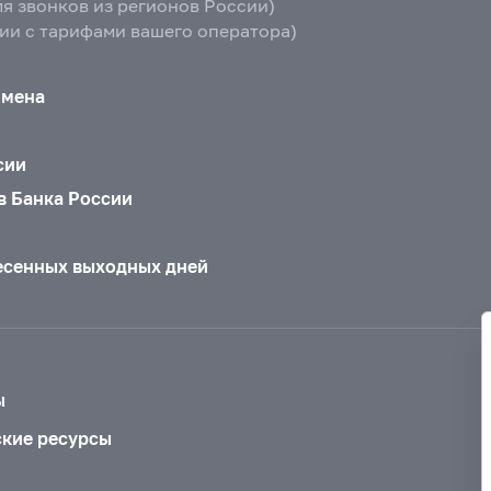
ля звонков из регионов России)
вии с тарифами вашего оператора)
бмена
сии
в Банка России
есенных выходных дней
ы
ские ресурсы