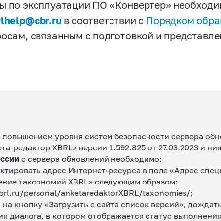
ы по эксплуатации ПО «Конвертер» необходи
rlhelp
@
cbr
.
ru
в соответствии с
Порядком обр
росам, связанным с подготовкой и представле
с повышением уровня систем безопасности сервера об
та-редактор XBRL» версии 1.592.825 от 27.03.2023 и ни
оссии
с сервера обновлений необходимо:
ктировать адрес Интернет-ресурса в поле «Адрес спец
ение таксономий XBRL» следующим образом:
xbrl.ru/personal/anketaredaktorXBRL/taxonomies/;
 на кнопку «Загрузить с сайта список версий», дождат
ия диалога, в котором отображается статус выполнени