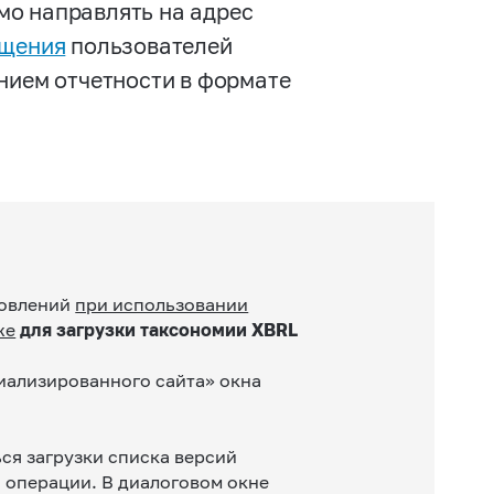
мо направлять на адрес
ащения
пользователей
нием отчетности в формате
новлений
при использовании
же
для загрузки таксономии XBRL
иализированного сайта» окна
ься загрузки списка версий
я операции. В диалоговом окне