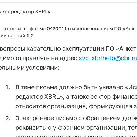
кета-редактор XBRL»
етности по форме 0420011 с использованием ПО «Анке
ии версий 5.2
вопросы касательно эксплуатации ПО «Анкет
димо отправлять на адрес
svc_xbrlhelp@cbr.r
ельными условиями:
В теме письма должно быть указано «И
редактор XBRL», а также сектор финансо
относится организация, формирующая з
Электронное письмо с обращением дол
реквизиты с указанием организации, те
почты и ответственного лица, а также