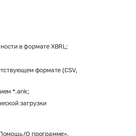
ности в формате XBRL;
ветствующем формате (CSV,
ием *.ank;
ческой загрузки
«Помощь/О программе».