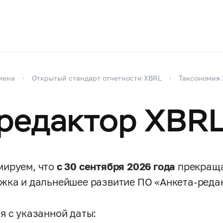
мена
Открытый стандарт отчетности XBRL
Таксономия
редактор XBR
ируем, что
с 30 сентября 2026 года
прекраща
жка и дальнейшее развитие ПО «Анкета-реда
я с указанной даты: