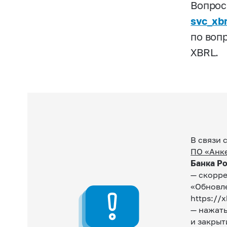
Вопрос
svc
_
xb
по воп
XBRL.
В связи 
ПО «Анке
Банка Р
— скорре
«Обновл
https://
— нажать
и закрыт