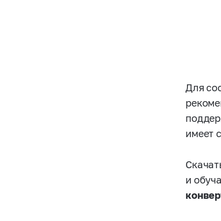
Для со
рекоме
поддер
имеет 
Скачат
и обуч
конвер