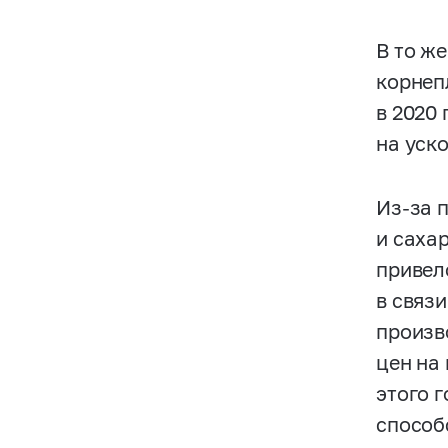
В то ж
корнеп
в 2020
на уско
Из-за 
и саха
привел
в связ
произв
цен на
этого 
способ