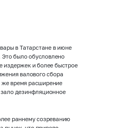
вары в Татарстане в июне
. Это было обусловлено
е издержек и более быстрое
ижения валового сбора
о же время расширение
азало дезинфляционное
олее раннему созреванию
а рынок, что привело