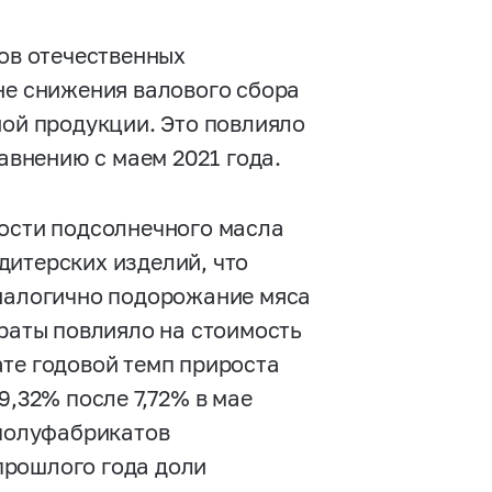
сов отечественных
не снижения валового сбора
ной продукции. Это повлияло
равнению с маем 2021 года.
мости подсолнечного масла
дитерских изделий, что
Аналогично подорожание мяса
араты повлияло на стоимость
ате годовой темп прироста
9,32% после 7,72% в мае
 полуфабрикатов
прошлого года доли