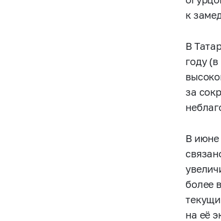
к заме
В Тата
году (
высоко
за сок
неблаг
В июне
связан
увелич
более 
текущи
на её э