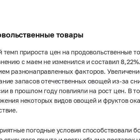
вольственные товары
й темп прироста цен на продовольственные то
внению с маем не изменился и составил 8,22%
ием разнонаправленных факторов. Увеличени
ание запасов отечественных овощей из-за сн
сии в прошлом году повлияли на рост цен. В т
жения некоторых видов овощей и фруктов ок
ствие.
риятные погодные условия способствовали б
в открытого грунта и росту объема поставок н