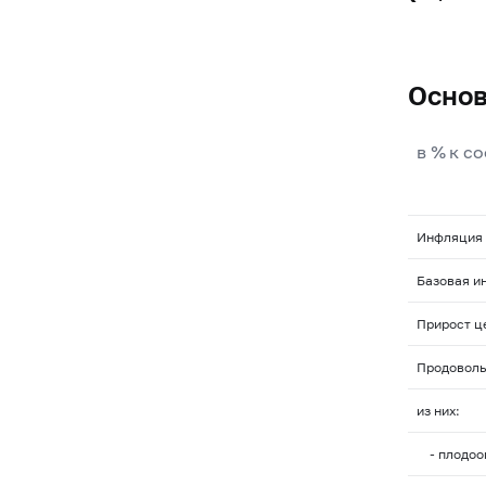
Основ
в % к с
Инфляция
Базовая и
Прирост ц
Продоволь
из них:
- плодоо