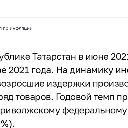
л по инфляции
ублике Татарстан в июне 202
мае 2021 года. На динамику 
 возросшие издержки произв
яд товаров. Годовой темп пр
риволжскому федеральному 
0%).