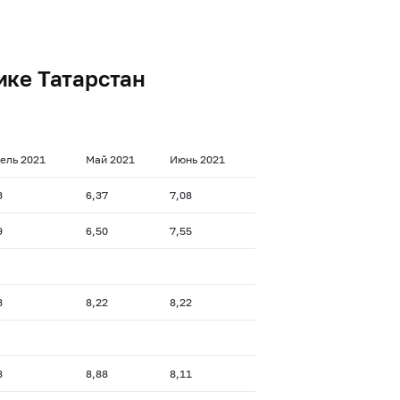
ике Татарстан
ель 2021
Май 2021
Июнь 2021
3
6,37
7,08
9
6,50
7,55
3
8,22
8,22
8
8,88
8,11