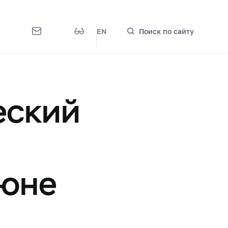
EN
Поиск по сайту
еский
июне