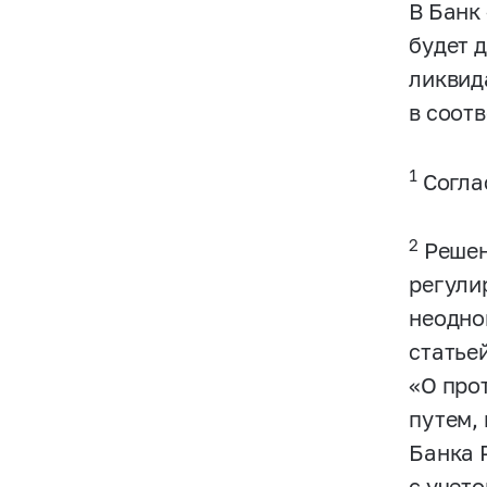
В Банк
будет 
ликвид
в соот
1
Соглас
2
Решен
регули
неодно
статье
«O про
путем,
Банка 
с учет