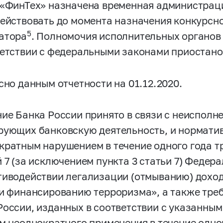
 «ФинТех» назначена временная администрац
действовать до момента назначения конкурсн
5
атора
. Полномочия исполнительных органов
ветствии с федеральными законами приостано
но данным отчетности на 01.12.2020.
ие Банка России принято в связи с неисполн
рующих банковскую деятельность, и норматив
кратным нарушением в течение одного года т
й 7 (за исключением пункта 3 статьи 7) Федер
тиводействии легализации (отмыванию) дохо
 и финансированию терроризма», а также тре
России, изданных в соответствии с указанны
ом неоднократного применения в течение одног