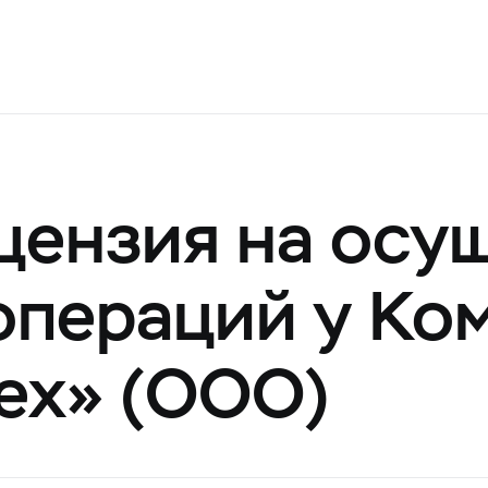
цензия на осу
операций у Ко
ех» (ООО)