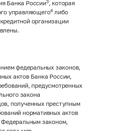
3
ия Банка России
, которая
4
ого управляющего
либо
 кредитной организации
влены.
ением федеральных законов,
ных актов Банка России,
ребований, предусмотренных
ального закона
дов, полученных преступным
бований нормативных актов
м Федеральным законом,
о года мер,