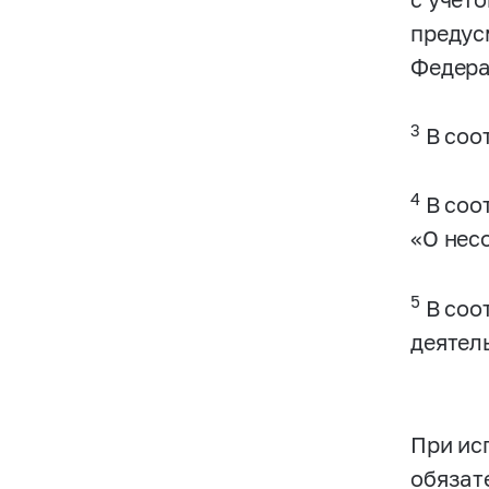
предус
Федера
3
В соот
4
В соот
«О нес
5
В соот
деятел
При ис
обязат