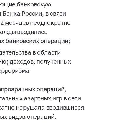
ующие банковскую
 Банка России, в связи
12 месяцев неоднократно
дважды вводились
х банковских операций;
дательства в области
ию) доходов, полученных
ерроризма.
епрозрачных операций,
альных азартных игр в сети
кратно нарушала вводившиеся
ых видов операций.