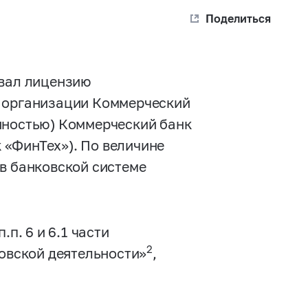
Поделиться
звал лицензию
й организации Коммерческий
нностью) Коммерческий банк
к «ФинТех»). По величине
 в банковской системе
п. 6 и 6.1 части
2
ковской деятельности»
,