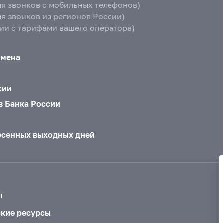
ля звонков с мобильных телефонов)
ля звонков из регионов России)
вии с тарифами вашего оператора)
бмена
сии
в Банка России
есенных выходных дней
ы
ские ресурсы