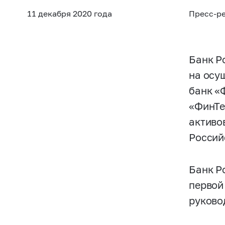
11 декабря 2020 года
Пресс-р
Банк Р
на осу
банк «
«ФинТех
активо
Россий
Банк Ро
первой
руково