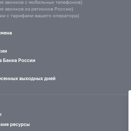
ля звонков с мобильных телефонов)
ля звонков из регионов России)
вии с тарифами вашего оператора)
бмена
сии
в Банка России
есенных выходных дней
ы
ские ресурсы