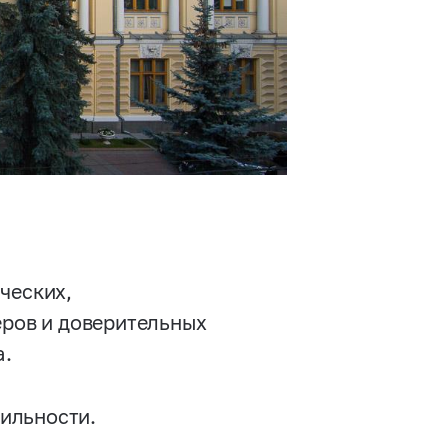
ческих,
еров и доверительных
да.
ильности.