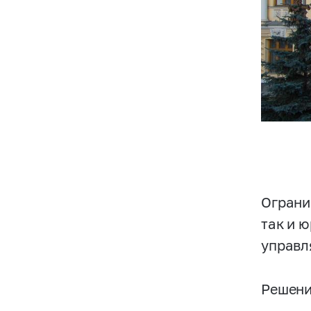
Ограни
так и 
управл
Решени