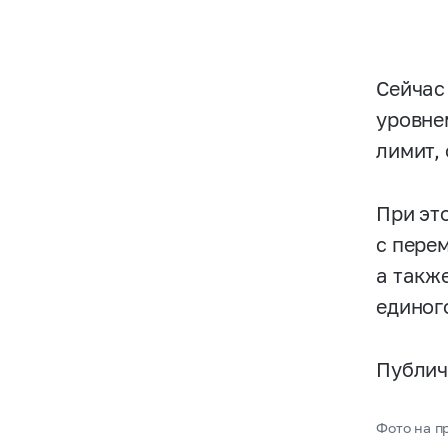
Сейчас
уровне
лимит,
При эт
с пере
а такж
единог
Публич
Фото на пр