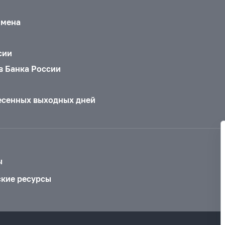
бмена
сии
в Банка России
есенных выходных дней
ы
ские ресурсы