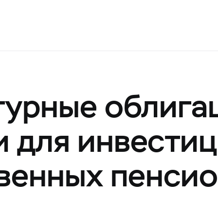
урные облига
 для инвести
венных пенси