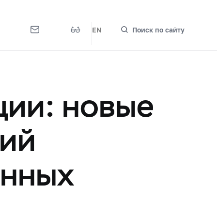
EN
Поиск по сайту
ции: новые
ций
онных