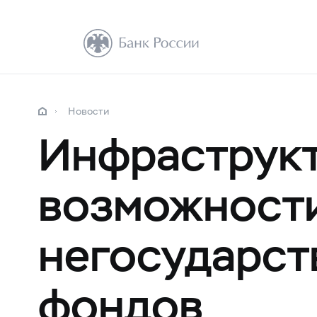
Новости
Инфраструкт
возможности
негосударст
фондов