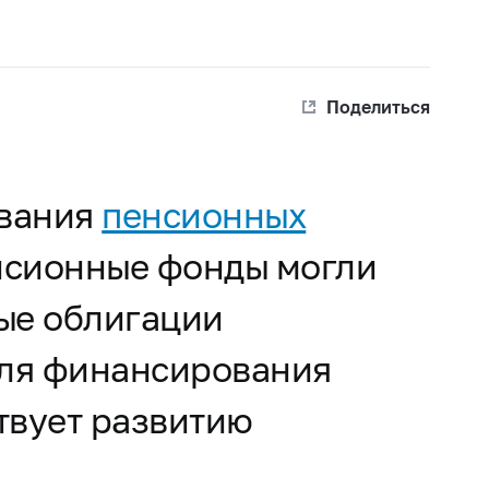
Поделиться
ования
пенсионных
енсионные фонды могли
ые облигации
для финансирования
твует развитию