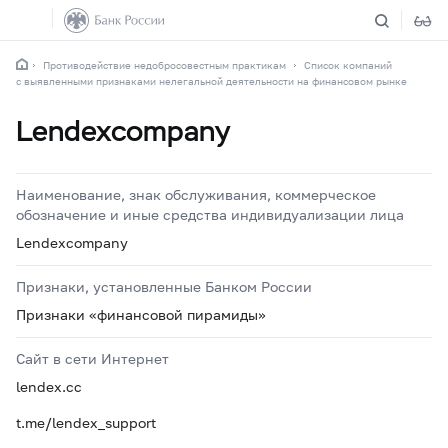
Противодействие недобросовестным практикам
Список компаний
с выявленными признаками нелегальной деятельности на финансовом рынке
Lendexcompany
Наименование, знак обслуживания, коммерческое
обозначение и иные средства индивидуализации лица
Lendexcompany
Признаки, установленные Банком России
Признаки «финансовой пирамиды»
Сайт в сети Интернет
lendex.cc
t.me/lendex_support