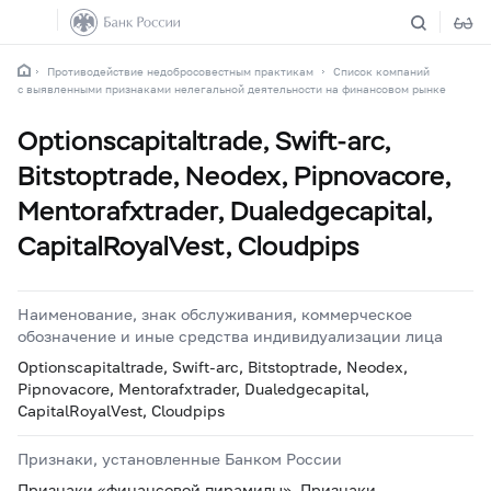
Противодействие недобросовестным практикам
Список компаний
с выявленными признаками нелегальной деятельности на финансовом рынке
Optionscapitaltrade, Swift-arc,
Bitstoptrade, Neodex, Pipnovacore,
Mentorafxtrader, Dualedgecapital,
CapitalRoyalVest, Cloudpips
Наименование, знак обслуживания, коммерческое
обозначение и иные средства индивидуализации лица
Optionscapitaltrade, Swift-arc, Bitstoptrade, Neodex,
Pipnovacore, Mentorafxtrader, Dualedgecapital,
CapitalRoyalVest, Cloudpips
Признаки, установленные Банком России
Признаки «финансовой пирамиды», Признаки