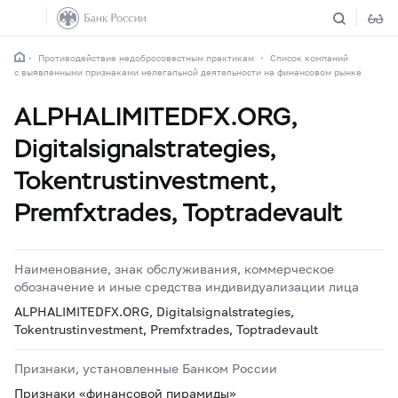
Противодействие недобросовестным практикам
Список компаний
с выявленными признаками нелегальной деятельности на финансовом рынке
ALPHALIMITEDFX.ORG,
Digitalsignalstrategies,
Tokentrustinvestment,
Premfxtrades, Toptradevault
Наименование, знак обслуживания, коммерческое
обозначение и иные средства индивидуализации лица
ALPHALIMITEDFX.ORG, Digitalsignalstrategies,
Tokentrustinvestment, Premfxtrades, Toptradevault
Признаки, установленные Банком России
Признаки «финансовой пирамиды»