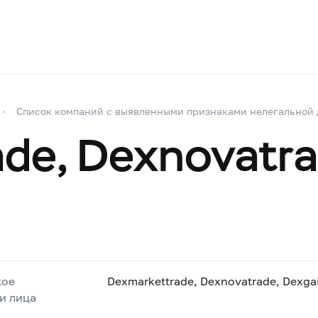
Список компаний с выявленными признаками нелегальной 
de, Dexnovatra
кое
Dexmarkettrade, Dexnovatrade, Dexgai
и лица