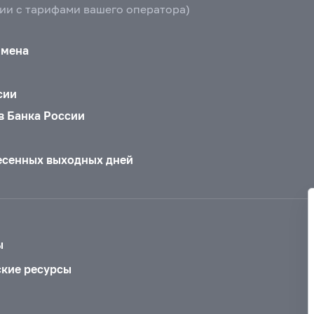
вии с тарифами вашего оператора)
бмена
сии
в Банка России
есенных выходных дней
ы
ские ресурсы