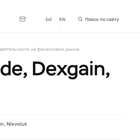
EN
Поиск по сайту
деятельности на финансовом рынке
de, Dexgain,
n, Nixvolut