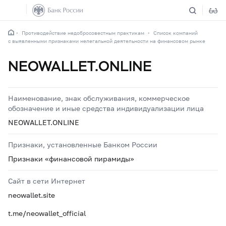
Противодействие недобросовестным практикам
Список компаний
с выявленными признаками нелегальной деятельности на финансовом рынке
NEOWALLET.ONLINE
Наименование, знак обслуживания, коммерческое
обозначение и иные средства индивидуализации лица
NEOWALLET.ONLINE
Признаки, установленные Банком России
Признаки «финансовой пирамиды»
Сайт в сети Интернет
neowallet.site
t.me/neowallet_official