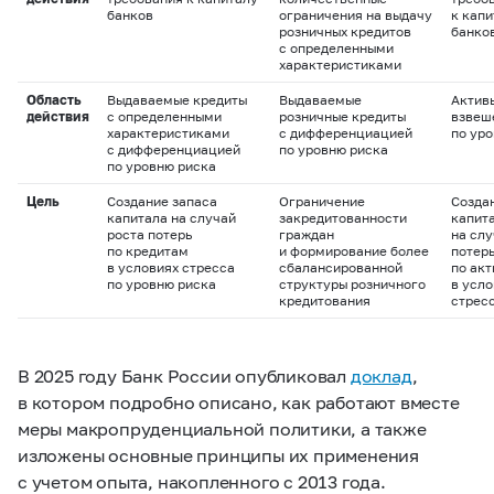
банков
ограничения на выдачу
к капи
розничных кредитов
банко
с определенными
характеристиками
Область
Выдаваемые кредиты
Выдаваемые
Актив
действия
с определенными
розничные кредиты
взвеш
характеристиками
с дифференциацией
по ур
с дифференциацией
по уровню риска
по уровню риска
Цель
Создание запаса
Ограничение
Созда
капитала на случай
закредитованности
капит
роста потерь
граждан
на слу
по кредитам
и формирование более
потер
в условиях стресса
сбалансированной
по ак
по уровню риска
структуры розничного
в усло
кредитования
стрес
В 2025 году Банк России опубликовал
доклад
,
в котором подробно описано, как работают вместе
меры макропруденциальной политики, а также
изложены основные принципы их применения
с учетом опыта, накопленного с 2013 года.