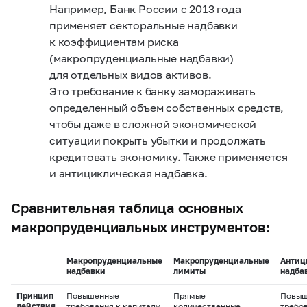
Например, Банк России c 2013 года
применяет секторальные надбавки
к коэффициентам риска
(макропруденциальные надбавки)
для отдельных видов активов.
Это требование к банку замораживать
определенный объем собственных средств,
чтобы даже в сложной экономической
ситуации покрыть убытки и продолжать
кредитовать экономику. Также применяется
и антициклическая надбавка.
Сравнительная таблица основных
макропруденциальных инструментов:
Макропруденциальные
Макропруденциальные
Антиц
надбавки
лимиты
надба
Принцип
Повышенные
Прямые
Повыш
действия
требования к капиталу
количественные
требо