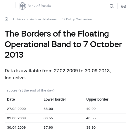
Archives
Archive databases
FX Policy Mechanism
The Borders of the Floating
Operational Band to 7 October
2013
Data is available from 27.02.2009 to 30.09.2013,
inclusive.
rubles (at the end of the day)
Date
Lower border
Upper border
27.02.2009
38.90
40.90
31.03.2009
38.55
40.55
30.04.2009
37.90
39.90