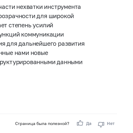
части нехватки инструмента
розрачности для широкой
ет степень усилий
функций коммуникации
ия для дальнейшего развития
нные нами новые
структурированными данными
Страница была полезной?
Да
Нет