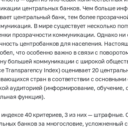
икации центральных банков. Чем больше инф
вает центральный банк, тем более прозрачно
ммуникация. В мире существует несколько по
енки прозрачности коммуникации. Однако ни 
чность центробанков для населения. Настоящ
робел, что особенно важно в связи с поворот
ону большей коммуникации с широкой обществ
ce Transparency Index) оценивает 20 централ
ивающихся стран в соответствии с основным
кой аудиторией (информирование, обучение, 
альная функция).
в индексе 40 критериев, 3 из них — штрафные.
льных банков за многословие, усложненный с