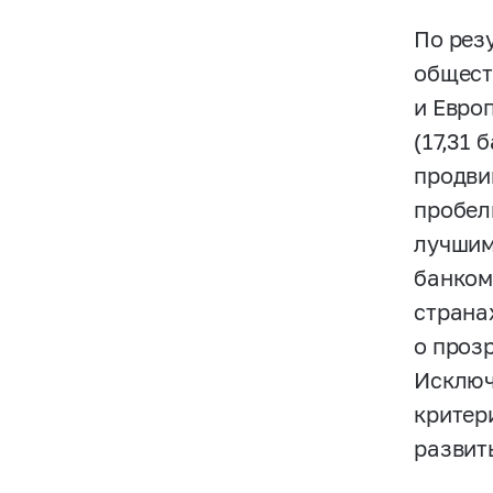
По рез
общест
и Евро
(17,31 
продви
пробел
лучшим
банком
страна
о проз
Исключ
критер
развит