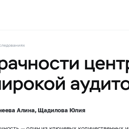
следованиях
рачности цент
широкой аудит
неева Алина, Щадилова Юлия
чность — один из ключевых количественных и