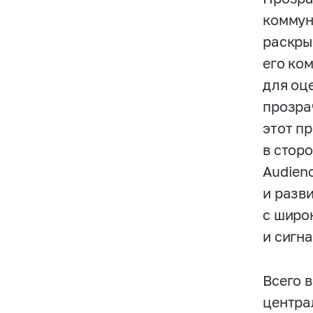
коммун
раскры
его ко
для оц
прозра
этот п
в стор
Audien
и разв
с широ
и сигн
Всего 
центра