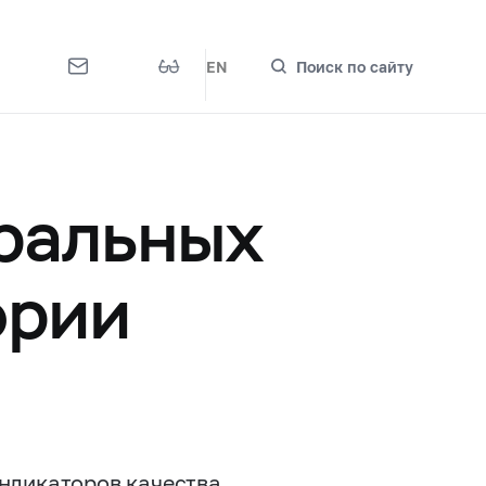
EN
Поиск по сайту
ральных
ории
ндикаторов качества