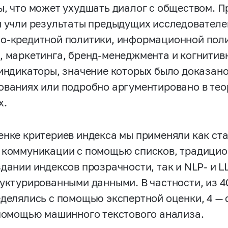
ы, что может ухудшать диалог с обществом. П
ы учли результаты предыдущих исследователе
о-кредитной политики, информационной поли
, маркетинга, бренд-менеджмента и когнитивн
 индикаторы, значение которых было доказан
ованиях или подробно аргументировано в те
х.
енке критериев индекса мы применяли как ст
 коммуникации с помощью списков, традици
здании индексов прозрачности, так и NLP- и
L
руктурированными данными. В частности, из 4
еделялись с помощью экспертной оценки, 4 —
 помощью машинного текстового анализа.