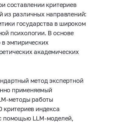
ри составлении критериев
й из различных направлений:
тики государства в широком
ой психологии. В основе
о в эмпирических
оретических академических
андартный метод экспертной
онно применяемый
LM-методы
работы
0 критериев индекса
 с помощью
LLM-моделей,