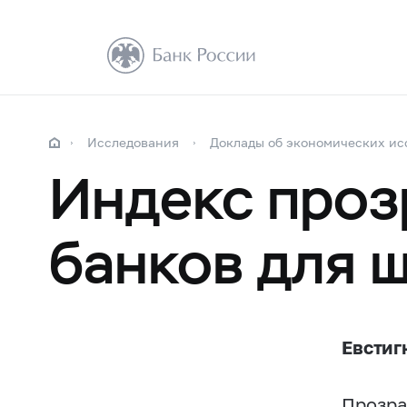
Исследования
Доклады об экономических ис
Индекс проз
банков для 
Евстиг
Прозра