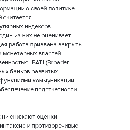
ормации о своей политике
й считается
пулярных индексов
один из них не оценивает
ая работа призвана закрыть
ом монетарных властей
енностью. BATI (Broader
ьных банков развитых
и функциями коммуникации
обеспечение подотчетности
 Они снижают оценки
интаксис и противоречивые