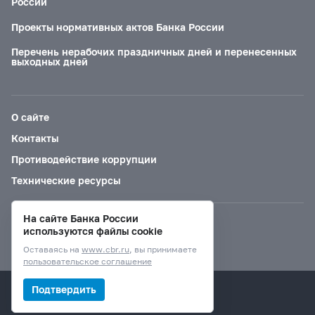
России
Проекты нормативных актов Банка России
Перечень нерабочих праздничных дней и перенесенных
выходных дней
О сайте
Контакты
Противодействие коррупции
Технические ресурсы
На сайте Банка России
Версия для слабовидящих
используются файлы cookie
Оставаясь на
www.cbr.ru
, вы принимаете
пользовательское соглашение
© Банк России, 2000–2026.
Подтвердить
Дизайн сайта —