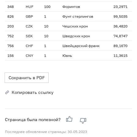
348
HUF
100
Форинтов
23,2971
826
GBP
1
Фунт стерлингов
99,5035
203
CZK
10
Чешских крон
36,4820
752
SEK
10
Шведских крон
74,8747
756
CHF
1
Швейцарский франк
89,1670
156
CNY
1
Юань
11,3615
Сохранить в PDF
Копировать ссылку
Страница была полезной?
Последнее обновление страницы: 30.05.2023