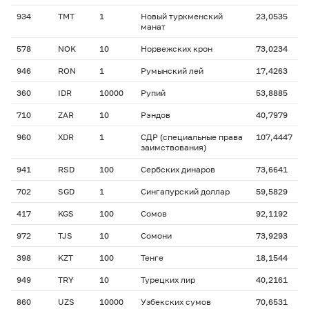
934
TMT
1
Новый туркменский
23,0535
манат
578
NOK
10
Норвежских крон
73,0234
946
RON
1
Румынский лей
17,4263
360
IDR
10000
Рупий
53,8885
710
ZAR
10
Рэндов
40,7979
960
XDR
1
СДР (специальные права
107,4447
заимствования)
941
RSD
100
Сербских динаров
73,6641
702
SGD
1
Сингапурский доллар
59,5829
417
KGS
100
Сомов
92,1192
972
TJS
10
Сомони
73,9293
398
KZT
100
Тенге
18,1544
949
TRY
10
Турецких лир
40,2161
860
UZS
10000
Узбекских сумов
70,6531