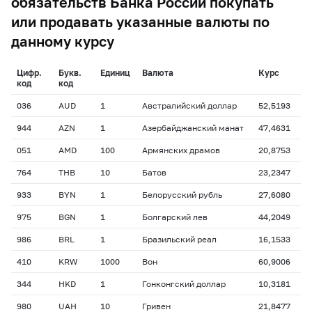
обязательств Банка России покупать
или продавать указанные валюты по
данному курсу
Цифр.
Букв.
Единиц
Валюта
Курс
код
код
036
AUD
1
Австралийский доллар
52,5193
944
AZN
1
Азербайджанский манат
47,4631
051
AMD
100
Армянских драмов
20,8753
764
THB
10
Батов
23,2347
933
BYN
1
Белорусский рубль
27,6080
975
BGN
1
Болгарский лев
44,2049
986
BRL
1
Бразильский реал
16,1533
410
KRW
1000
Вон
60,9006
344
HKD
1
Гонконгский доллар
10,3181
980
UAH
10
Гривен
21,8477