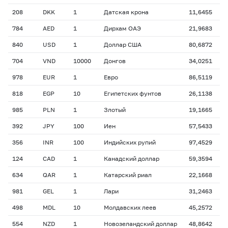
208
DKK
1
Датская крона
11,6455
784
AED
1
Дирхам ОАЭ
21,9683
840
USD
1
Доллар США
80,6872
704
VND
10000
Донгов
34,0251
978
EUR
1
Евро
86,5119
818
EGP
10
Египетских фунтов
26,1138
985
PLN
1
Злотый
19,1665
392
JPY
100
Иен
57,5433
356
INR
100
Индийских рупий
97,4529
124
CAD
1
Канадский доллар
59,3594
634
QAR
1
Катарский риал
22,1668
981
GEL
1
Лари
31,2463
498
MDL
10
Молдавских леев
45,2572
554
NZD
1
Новозеландский доллар
48,8642