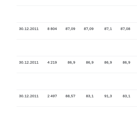
30.12.2011
8 804
87,09
87,09
87,1
87,08
30.12.2011
4 219
86,9
86,9
86,9
86,9
30.12.2011
2 497
88,57
83,1
91,3
83,1