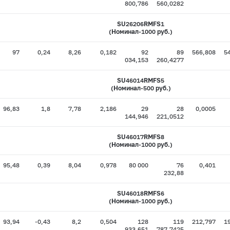
800,786
560,0282
SU26206RMFS1
(Номинал-1000 руб.)
97
0,24
8,26
0,182
92
89
566,808
5
034,153
260,4277
SU46014RMFS5
(Номинал-500 руб.)
96,83
1,8
7,78
2,186
29
28
0,0005
144,946
221,0512
SU46017RMFS8
(Номинал-1000 руб.)
95,48
0,39
8,04
0,978
80 000
76
0,401
232,88
SU46018RMFS6
(Номинал-1000 руб.)
93,94
-0,43
8,2
0,504
128
119
212,797
1
933,651
787,7425