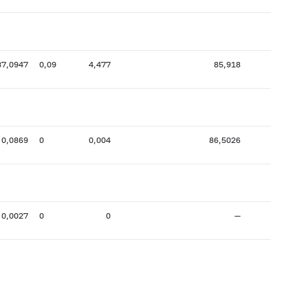
87,0947
0,09
4,477
85,918
5
0,0869
0
0,004
86,5026
1
0,0027
0
0
—
2