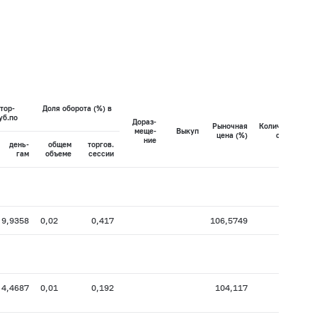
тор-
Доля оборота (%) в
уб.по
Дораз-
Рыночная
Количество
меще-
Выкуп
цена (%)
сделок
ние
день-
общем
торгов.
гам
объеме
сессии
9,9358
0,02
0,417
106,5749
1
4,4687
0,01
0,192
104,117
17