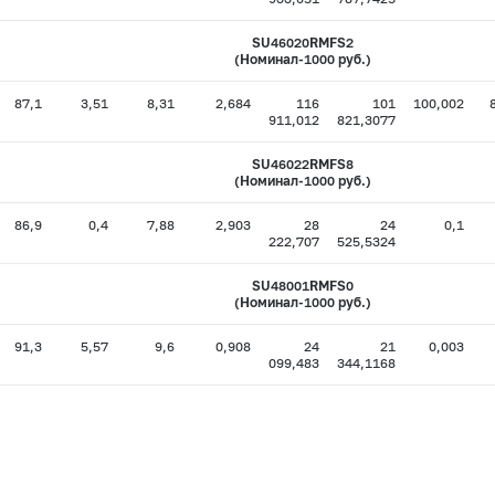
SU46020RMFS2
(Номинал-1000 руб.)
87,1
3,51
8,31
2,684
116
101
100,002
911,012
821,3077
SU46022RMFS8
(Номинал-1000 руб.)
86,9
0,4
7,88
2,903
28
24
0,1
222,707
525,5324
SU48001RMFS0
(Номинал-1000 руб.)
91,3
5,57
9,6
0,908
24
21
0,003
099,483
344,1168