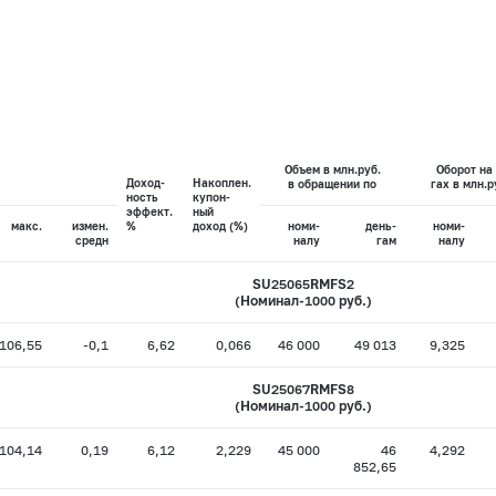
Объем в млн.руб.
Оборот на 
Доход-
Накоплен.
в обращении по
гах в млн.р
ность
купон-
эффект.
ный
макс.
измен.
%
доход (%)
номи-
день-
номи-
средн
налу
гам
налу
SU25065RMFS2
(Номинал-1000 руб.)
106,55
-0,1
6,62
0,066
46 000
49 013
9,325
SU25067RMFS8
(Номинал-1000 руб.)
104,14
0,19
6,12
2,229
45 000
46
4,292
852,65