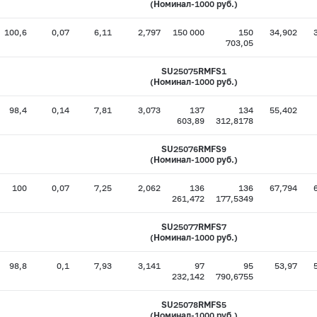
(Номинал-1000 руб.)
100,6
0,07
6,11
2,797
150 000
150
34,902
703,05
SU25075RMFS1
(Номинал-1000 руб.)
98,4
0,14
7,81
3,073
137
134
55,402
603,89
312,8178
SU25076RMFS9
(Номинал-1000 руб.)
100
0,07
7,25
2,062
136
136
67,794
261,472
177,5349
SU25077RMFS7
(Номинал-1000 руб.)
98,8
0,1
7,93
3,141
97
95
53,97
232,142
790,6755
SU25078RMFS5
(Номинал-1000 руб.)