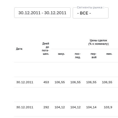
Сегменты рынка :
30.12.2011 - 30.12.2011
- ВСЕ -
Цены сделок
Дней
(% к номиналу)
до
Дата
пога-
шен.
закр.
пос-
пер-
мин.
лед.
вой
30.12.2011
453
106,55
106,55
106,55
106,55
30.12.2011
292
104,12
104,12
104,14
103,9