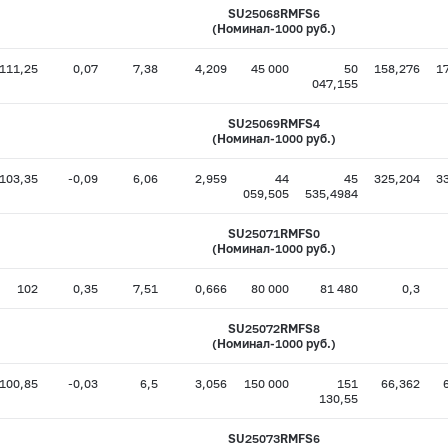
SU25068RMFS6
(Номинал-1000 руб.)
111,25
0,07
7,38
4,209
45 000
50
158,276
1
047,155
SU25069RMFS4
(Номинал-1000 руб.)
103,35
-0,09
6,06
2,959
44
45
325,204
3
059,505
535,4984
SU25071RMFS0
(Номинал-1000 руб.)
102
0,35
7,51
0,666
80 000
81 480
0,3
SU25072RMFS8
(Номинал-1000 руб.)
100,85
-0,03
6,5
3,056
150 000
151
66,362
130,55
SU25073RMFS6