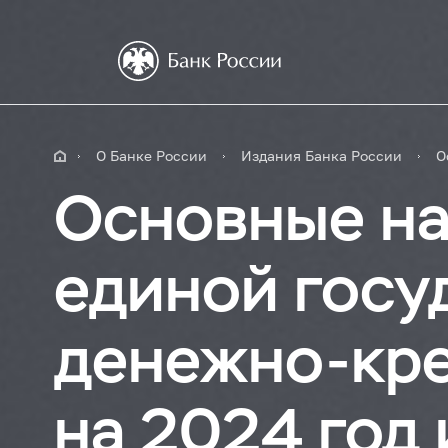
О Банке России
Издания Банка России
О
Основные н
единой госу
денежно-кре
на 2024 год