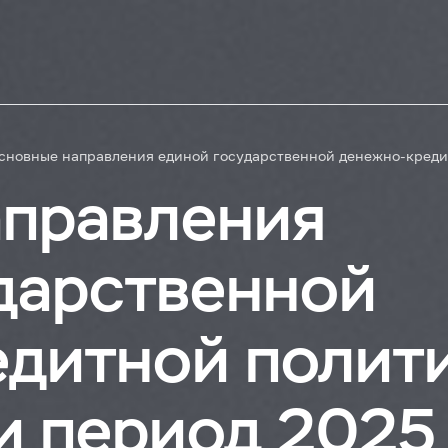
сновные направления единой государственной денежно-креди
аправления
дарственной
дитной полит
 и период 2025